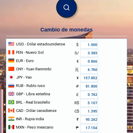
BUSCAR
Cambio de monedas
USD
- Dólar estadounidense
$
PEN
- Nuevo Sol
S/
EUR
- Euro
€
CNY
- Yuan Renminbi
元
JPY
- Yen
¥
RUB
- Rublo ruso
₽
GBP
- Libra esterlina
£
BRL
- Real brasileño
R$
CAD
- Dólar canadiense
C$
INR
- Rupia india
₹
MXN
- Peso mexicano
₱