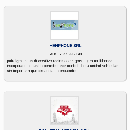
profesionales calificados y con amplia experiencia, provee servicios
de los procesos de la gestión contable, administrativos, legal,
ingeniería e inversiones cruz s.a.c. para el cumplimiento de sus
obligaciones y derechos:
HENPHONE SRL
RUC: 20445617190
patrolgps es un dispositivo radiomodem gprs - gsm multibanda
incorporado el cual le permite tener control de su unidad vehícular
sin importar a que distancia se encuentre.