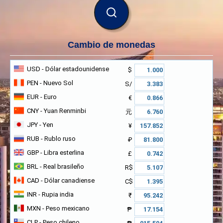
BUSCAR
Cambio de monedas
USD
- Dólar estadounidense
$
PEN
- Nuevo Sol
S/
EUR
- Euro
€
CNY
- Yuan Renminbi
元
JPY
- Yen
¥
RUB
- Rublo ruso
₽
GBP
- Libra esterlina
£
BRL
- Real brasileño
R$
CAD
- Dólar canadiense
C$
INR
- Rupia india
₹
MXN
- Peso mexicano
₱
CLP
- Peso chileno