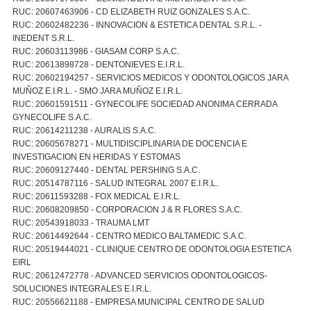
RUC: 20607463906 - CD ELIZABETH RUIZ GONZALES S.A.C.
RUC: 20602482236 - INNOVACION & ESTETICA DENTAL S.R.L. -
INEDENT S.R.L.
RUC: 20603113986 - GIASAM CORP S.A.C.
RUC: 20613898728 - DENTONIEVES E.I.R.L.
RUC: 20602194257 - SERVICIOS MEDICOS Y ODONTOLOGICOS JARA
MUÑOZ E.I.R.L. - SMO JARA MUÑOZ E.I.R.L.
RUC: 20601591511 - GYNECOLIFE SOCIEDAD ANONIMA CERRADA
GYNECOLIFE S.A.C.
RUC: 20614211238 - AURALIS S.A.C.
RUC: 20605678271 - MULTIDISCIPLINARIA DE DOCENCIA E
INVESTIGACION EN HERIDAS Y ESTOMAS
RUC: 20609127440 - DENTAL PERSHING S.A.C.
RUC: 20514787116 - SALUD INTEGRAL 2007 E.I.R.L.
RUC: 20611593288 - FOX MEDICAL E.I.R.L.
RUC: 20608209850 - CORPORACION J & R FLORES S.A.C.
RUC: 20543918033 - TRAUMA LMT
RUC: 20614492644 - CENTRO MEDICO BALTAMEDIC S.A.C.
RUC: 20519444021 - CLINIQUE CENTRO DE ODONTOLOGIA ESTETICA
EIRL
RUC: 20612472778 - ADVANCED SERVICIOS ODONTOLOGICOS-
SOLUCIONES INTEGRALES E.I.R.L.
RUC: 20556621188 - EMPRESA MUNICIPAL CENTRO DE SALUD