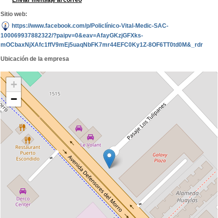
Enviar mensaje al correo
Sitio web:
https://www.facebook.com/p/Policlínico-Vital-Medic-SAC-
100069937882322/?paipv=0&eav=AfayGKzjGFXks-
mOCbaxNjXAfc1ffV9mEj5uaqNbFK7mr44EFC0Ky1Z-8OF6TT0td0M&_rdr
Ubicación de la empresa
+
−