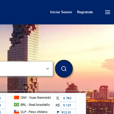
Iniciar Sesion
Registrate
BUSCAR
CNY
- Yuan Renminbi
元
BRL
- Real brasileño
R$
CLP
- Peso chileno
₱