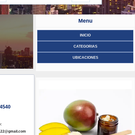
Menu
INICIO
CATEGORIAS
UBICACIONES
4540
:
c22@gmail.com