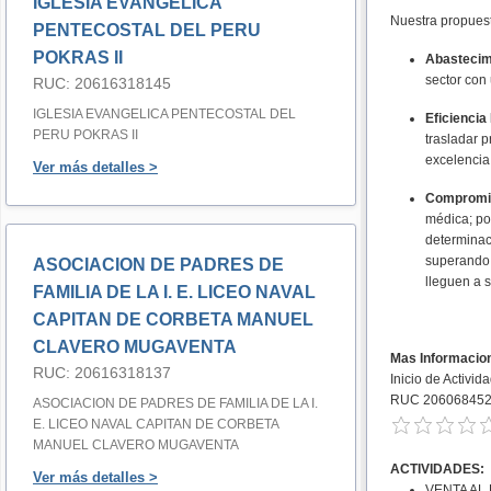
IGLESIA EVANGELICA
Nuestra propuesta
PENTECOSTAL DEL PERU
POKRAS II
Abastecimi
sector con
RUC: 20616318145
IGLESIA EVANGELICA PENTECOSTAL DEL
Eficienci
PERU POKRAS II
trasladar p
excelencia
Ver más detalles >
Compromis
médica; por
determinac
superando 
ASOCIACION DE PADRES DE
lleguen a s
FAMILIA DE LA I. E. LICEO NAVAL
CAPITAN DE CORBETA MANUEL
CLAVERO MUGAVENTA
Mas Informacio
RUC: 20616318137
Inicio de Activi
RUC 20606845
ASOCIACION DE PADRES DE FAMILIA DE LA I.
E. LICEO NAVAL CAPITAN DE CORBETA
MANUEL CLAVERO MUGAVENTA
ACTIVIDADES:
Ver más detalles >
VENTA AL