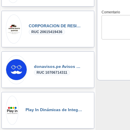
Comentario
CORPORACION DE RESIDUOS SEGOVIA.PERU SAC
RUC 20615419436
donavisos.pe Avisos Clasificados
RUC 10706714311
Play In Dinámicas de Integración, Gymkanas, Eventos Corporativos