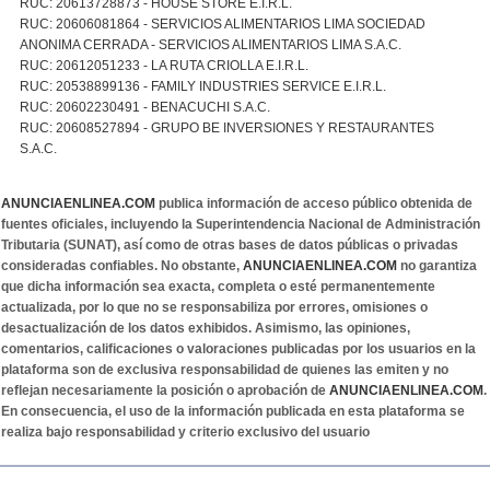
RUC: 20613728873 - HOUSE STORE E.I.R.L.
RUC: 20606081864 - SERVICIOS ALIMENTARIOS LIMA SOCIEDAD
ANONIMA CERRADA - SERVICIOS ALIMENTARIOS LIMA S.A.C.
RUC: 20612051233 - LA RUTA CRIOLLA E.I.R.L.
RUC: 20538899136 - FAMILY INDUSTRIES SERVICE E.I.R.L.
RUC: 20602230491 - BENACUCHI S.A.C.
RUC: 20608527894 - GRUPO BE INVERSIONES Y RESTAURANTES
S.A.C.
ANUNCIAENLINEA.COM
publica información de acceso público obtenida de
fuentes oficiales, incluyendo la Superintendencia Nacional de Administración
Tributaria (SUNAT), así como de otras bases de datos públicas o privadas
consideradas confiables. No obstante,
ANUNCIAENLINEA.COM
no garantiza
que dicha información sea exacta, completa o esté permanentemente
actualizada, por lo que no se responsabiliza por errores, omisiones o
desactualización de los datos exhibidos. Asimismo, las opiniones,
comentarios, calificaciones o valoraciones publicadas por los usuarios en la
plataforma son de exclusiva responsabilidad de quienes las emiten y no
reflejan necesariamente la posición o aprobación de
ANUNCIAENLINEA.COM
.
En consecuencia, el uso de la información publicada en esta plataforma se
realiza bajo responsabilidad y criterio exclusivo del usuario