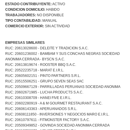
ESTADO CONTRIBUYENTE:
ACTIVO
CONDICION DOMICILIO:
HABIDO
TRABAJADORES:
NO DISPONIBLE
TIPO CONTABILIDAD:
MANUAL
COMERCIO EXTERIOR:
SIN ACTIVIDAD
EMPRESAS SIMILARES
RUC: 20613028600 - DELEITE Y TRADICION S.A.C.
RUC: 20601236002 - BAMBAM Y SUS CONCHAS NEGRAS SOCIEDAD
ANONIMA CERRADA - BYSCN S.A.C.
RUC: 20613819674 - ROOSTER BBQ S.A.C.
RUC: 20522235718 - MARAT E.I.R.L.
RUC: 20605602151 - PINTO PARTNERS S.R.L.
RUC: 20515506251 - GRUPO SEVEN SEAS SAC
RUC: 20509667129 - PARRILLADAS PERUANAS SOCIEDAD ANONIMA
RUC: 20602671985 - LUCHA PRODUCTS S.A.C.
RUC: 20610308709 - HANEI FIVE E.I.R.L.
RUC: 20602280919 - A & M GOURMET RESTAURANT S.A.C.
RUC: 20606143363 - APERUANADOS S.R.L.
RUC: 20608111850 - INVERSIONES Y NEGOCIOS MARO E.I.R.L.
RUC: 20610797611 - FITMONSTER FACTORY S.A.C.
RUC: 20509349852 - GOVINDA SOCIEDAD ANONIMA CERRADA