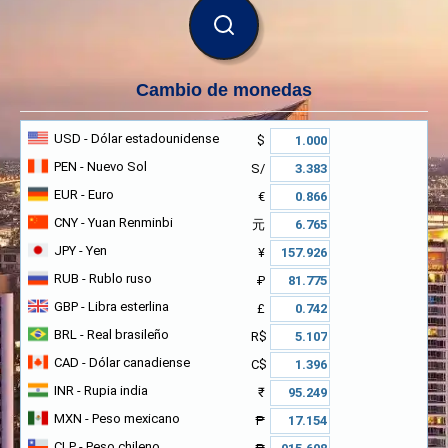
BUSCAR
Cambio de monedas
USD
- Dólar estadounidense
$
PEN
- Nuevo Sol
S/
EUR
- Euro
€
CNY
- Yuan Renminbi
元
JPY
- Yen
¥
RUB
- Rublo ruso
₽
GBP
- Libra esterlina
£
BRL
- Real brasileño
R$
CAD
- Dólar canadiense
C$
INR
- Rupia india
₹
MXN
- Peso mexicano
₱
CLP
- Peso chileno