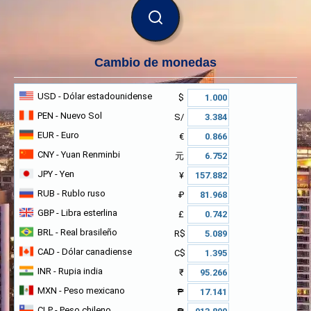
BUSCAR
Cambio de monedas
USD
- Dólar estadounidense
$
PEN
- Nuevo Sol
S/
EUR
- Euro
€
CNY
- Yuan Renminbi
元
JPY
- Yen
¥
RUB
- Rublo ruso
₽
GBP
- Libra esterlina
£
BRL
- Real brasileño
R$
CAD
- Dólar canadiense
C$
INR
- Rupia india
₹
MXN
- Peso mexicano
₱
CLP
- Peso chileno