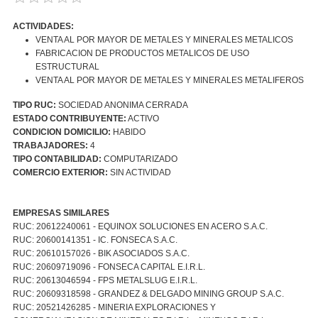
ACTIVIDADES:
VENTA AL POR MAYOR DE METALES Y MINERALES METALICOS
FABRICACION DE PRODUCTOS METALICOS DE USO
ESTRUCTURAL
VENTA AL POR MAYOR DE METALES Y MINERALES METALIFEROS
TIPO RUC:
SOCIEDAD ANONIMA CERRADA
ESTADO CONTRIBUYENTE:
ACTIVO
CONDICION DOMICILIO:
HABIDO
TRABAJADORES:
4
TIPO CONTABILIDAD:
COMPUTARIZADO
COMERCIO EXTERIOR:
SIN ACTIVIDAD
EMPRESAS SIMILARES
RUC: 20612240061 - EQUINOX SOLUCIONES EN ACERO S.A.C.
RUC: 20600141351 - IC. FONSECA S.A.C.
RUC: 20610157026 - BIK ASOCIADOS S.A.C.
RUC: 20609719096 - FONSECA CAPITAL E.I.R.L.
RUC: 20613046594 - FPS METALSLUG E.I.R.L.
RUC: 20609318598 - GRANDEZ & DELGADO MINING GROUP S.A.C.
RUC: 20521426285 - MINERIA EXPLORACIONES Y