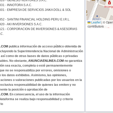
526 - GENESIS VENTURES S.A.C.
31 - INNOTORA S.A.C.
601 - EMPRESA DE SERVICIOS JAIKA DOLL & SOL
52 - SANTINI FINANCIAL HOLDING PERU E.I.R.L.
Leaflet
|
© Open
20 - AKI INVERSIONES S.A.C.
contributors
121 - CORPORACION DE INVERSIONES & ASESORIAS
.C.
A.COM
publica información de acceso público obtenida de
 incluyendo la Superintendencia Nacional de Administración
, así como de otras bases de datos públicas o privadas
ables. No obstante,
ANUNCIAENLINEA.COM
no garantiza
ción sea exacta, completa o esté permanentemente
 que no se responsabiliza por errores, omisiones o
e los datos exhibidos. Asimismo, las opiniones,
caciones o valoraciones publicadas por los usuarios en la
exclusiva responsabilidad de quienes las emiten y no
mente la posición o aprobación de
A.COM
. En consecuencia, el uso de la información
lataforma se realiza bajo responsabilidad y criterio
rio