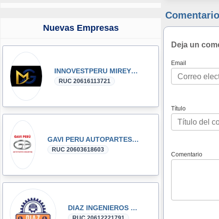
Comentario
Nuevas Empresas
Deja un com
Email
INNOVESTPERU MIREYKA GROUP SAC
RUC 20616113721
Título
GAVI PERU AUTOPARTES DONGFENG y DFSK GLORY
RUC 20603618603
Comentario
DIAZ INGENIEROS SRL
RUC 20612221791