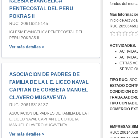
IGLESIA EVANGELICA
fondos del merc
PENTECOSTAL DEL PERU
Mas Informacio
POKRAS II
Inicio de Activi
RUC: 20616318145
RUC 20506469
IGLESIA EVANGELICA PENTECOSTAL DEL
PERU POKRAS II
ACTIVIDADES:
Ver más detalles >
ACTIVIDA
ACTIVIDA
OTRAS AC
SERVICIO
ASOCIACION DE PADRES DE
TIPO RUC:
SOCI
FAMILIA DE LA I. E. LICEO NAVAL
ESTADO CONTR
CAPITAN DE CORBETA MANUEL
CONDICION DOM
CLAVERO MUGAVENTA
TRABAJADORE
TIPO CONTABIL
RUC: 20616318137
COMERCIO EXT
ASOCIACION DE PADRES DE FAMILIA DE LA I.
E. LICEO NAVAL CAPITAN DE CORBETA
MANUEL CLAVERO MUGAVENTA
EMPRESAS SIM
RUC: 206140539
Ver más detalles >