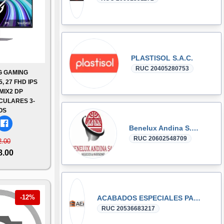
PLASTISOL S.A.C.
RUC 20405280753
G GAMING
 27 FHD IPS
MIX2 DP
CULARES 3-
OS
Benelux Andina S.A.C.
RUC 20602548709
2.00
8.00
-12%
ACABADOS ESPECIALES PARA INTERIORES SOCIEDAD COMERCIAL DE RESPONSABILIDAD LIMITADA
RUC 20536683217