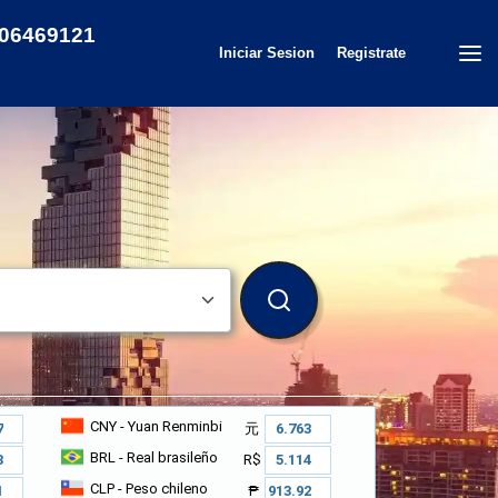
506469121
Iniciar Sesion
Registrate
BUSCAR
CNY
- Yuan Renminbi
元
BRL
- Real brasileño
R$
CLP
- Peso chileno
₱