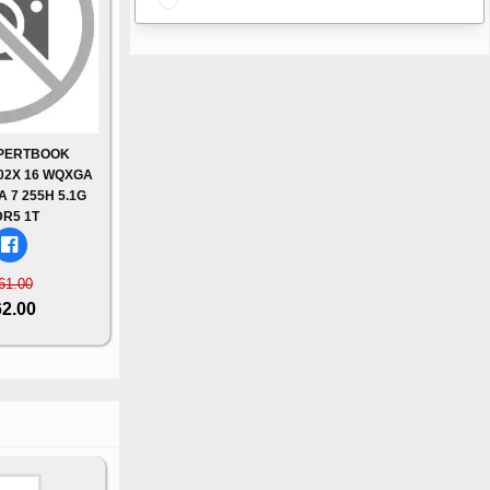
XPERTBOOK
02X 16 WQXGA
 7 255H 5.1G
R5 1T
61.00
62.00