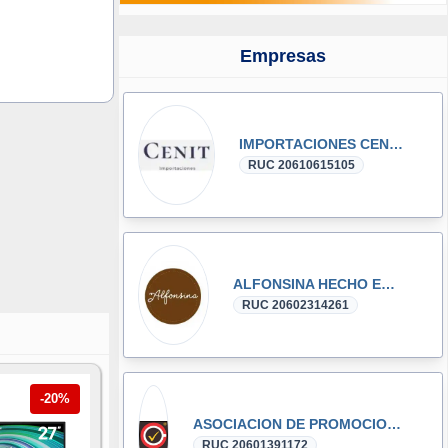
Empresas
IMPORTACIONES CENIT E.I.R.L.
RUC 20610615105
ALFONSINA HECHO EN CASA S.A.C.
RUC 20602314261
-20%
ASOCIACION DE PROMOCION DE CAFES ESPECIALES - SELVA CENTRAL - PROCAFES - SELVA CENTRAL
RUC 20601391172