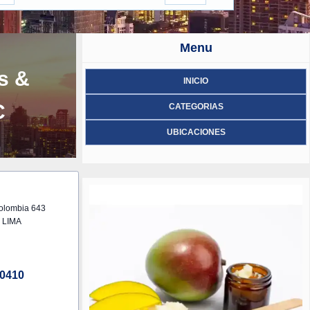
Menu
s &
INICIO
C
CATEGORIAS
UBICACIONES
Colombia 643
 LIMA
0410