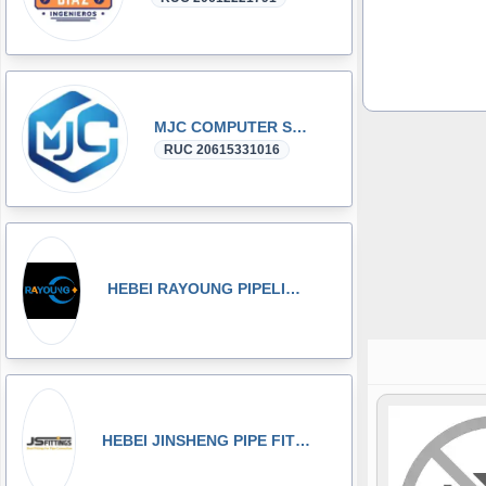
MJC COMPUTER SAC
RUC 20615331016
HEBEI RAYOUNG PIPELINE TECHNOLOGY CO., LTD
HEBEI JINSHENG PIPE FITTING MANUFACTURING CO., LT