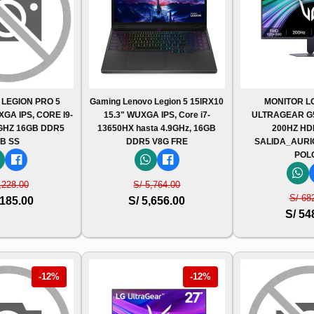
 LEGION PRO 5
Gaming Lenovo Legion 5 15IRX10
MONITOR L
XGA IPS, CORE I9-
15.3" WUXGA IPS, Core i7-
ULTRAGEAR G5,
8GHZ 16GB DDR5
13650HX hasta 4.9GHz, 16GB
200HZ HD
TB SS
DDR5 V8G FRE
SALIDA_AURI
POL
,228.00
S/ 5,764.00
S/ 68
,185.00
S/ 5,656.00
S/ 54
-12%
-12%