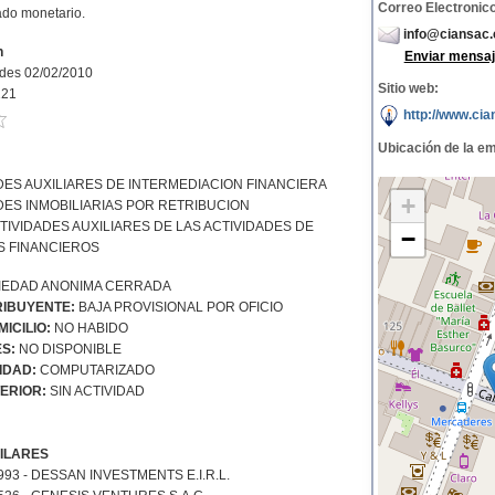
Correo Electronico
ado monetario.
info@ciansac
n
Enviar mensaj
dades 02/02/2010
Sitio web:
121
http://www.ci
Ubicación de la e
DES AUXILIARES DE INTERMEDIACION FINANCIERA
+
DES INMOBILIARIAS POR RETRIBUCION
TIVIDADES AUXILIARES DE LAS ACTIVIDADES DE
−
S FINANCIEROS
EDAD ANONIMA CERRADA
IBUYENTE:
BAJA PROVISIONAL POR OFICIO
ICILIO:
NO HABIDO
S:
NO DISPONIBLE
IDAD:
COMPUTARIZADO
ERIOR:
SIN ACTIVIDAD
ILARES
93 - DESSAN INVESTMENTS E.I.R.L.