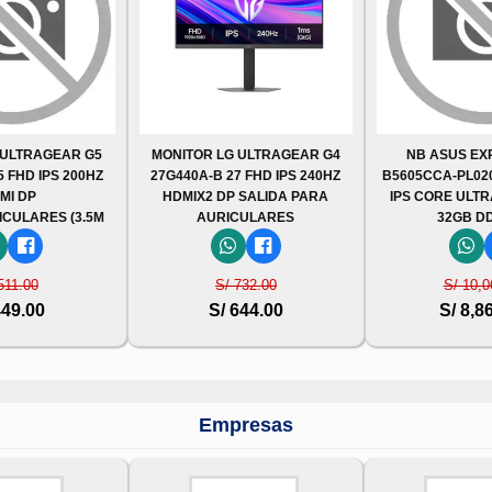
 ULTRAGEAR G5
MONITOR LG ULTRAGEAR G4
NB ASUS E
5 FHD IPS 200HZ
27G440A-B 27 FHD IPS 240HZ
B5605CCA-PL02
MI DP
HDMIX2 DP SALIDA PARA
IPS CORE ULTRA
ICULARES (3.5M
AURICULARES
32GB DD
511.00
S/ 732.00
S/ 10,0
449.00
S/ 644.00
S/ 8,8
Empresas