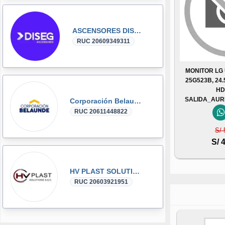
ASCENSORES DISEG
RUC 20609349311
MONITOR LG
25G523B, 24.
HD
SALIDA_AUR
Corporación Belaunde
RUC 20611448822
S/ 
S/ 
HV PLAST SOLUTIONS
RUC 20603921951