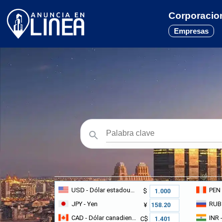
Corporacion
Empresas
USD
- Dólar estadounidense
PEN
$
JPY
- Yen
RUB
¥
CAD
- Dólar canadiense
INR
-
C$