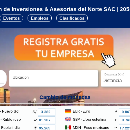
 de Inversiones & Asesorias del Norte SAC | 20
Eventos
Empleos
Clasificados
Distancia (Km)
Ubicacion
Cambio de monedas
- Nuevo Sol
EUR
- Euro
S/
€
- Rublo ruso
GBP
- Libra esterlina
₽
£
 Rupia india
MXN
- Peso mexicano
₹
₱