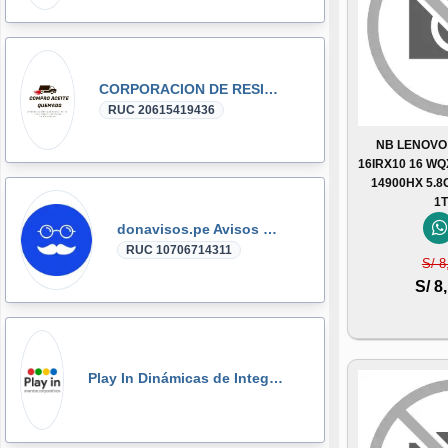
CORPORACION DE RESIDUOS SEGOVIA.PERU SAC
RUC 20615419436
NB LENOVO
16IRX10 16 WQ
14900HX 5.
1
donavisos.pe Avisos Clasificados
RUC 10706714311
S/ 8
S/ 8
Play In Dinámicas de Integración, Gymkanas, Eventos Corporativos