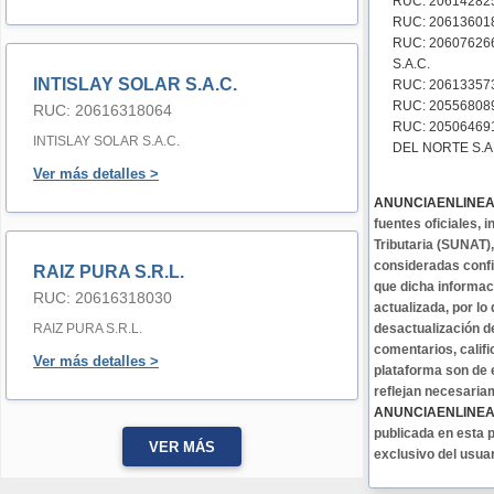
RUC: 20614282
RUC: 206136018
RUC: 20607626
S.A.C.
INTISLAY SOLAR S.A.C.
RUC: 206133573
RUC: 205568089
RUC: 20616318064
RUC: 20506469
INTISLAY SOLAR S.A.C.
DEL NORTE S.A
Ver más detalles >
ANUNCIAENLINE
fuentes oficiales,
Tributaria (SUNAT)
consideradas confi
RAIZ PURA S.R.L.
que dicha informa
RUC: 20616318030
actualizada, por lo
RAIZ PURA S.R.L.
desactualización d
comentarios, califi
Ver más detalles >
plataforma son de 
reflejan necesaria
ANUNCIAENLINE
publicada en esta p
VER MÁS
exclusivo del usua