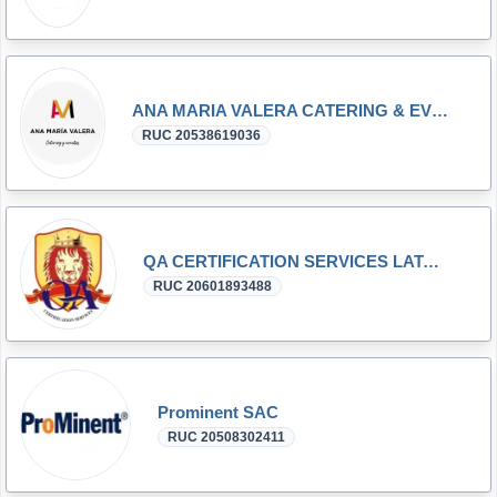
ANA MARIA VALERA CATERING & EVENTOS E.I.R.L
RUC 20538619036
QA CERTIFICATION SERVICES LATAM S.A.C
RUC 20601893488
Prominent SAC
RUC 20508302411