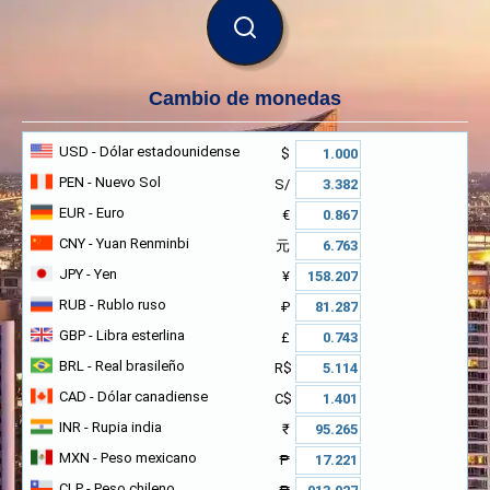
BUSCAR
Cambio de monedas
USD
- Dólar estadounidense
$
PEN
- Nuevo Sol
S/
EUR
- Euro
€
CNY
- Yuan Renminbi
元
JPY
- Yen
¥
RUB
- Rublo ruso
₽
GBP
- Libra esterlina
£
BRL
- Real brasileño
R$
CAD
- Dólar canadiense
C$
INR
- Rupia india
₹
MXN
- Peso mexicano
₱
CLP
- Peso chileno