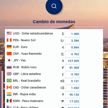
BUSCAR
Cambio de monedas
USD
- Dólar estadounidense
$
PEN
- Nuevo Sol
S/
EUR
- Euro
€
CNY
- Yuan Renminbi
元
JPY
- Yen
¥
RUB
- Rublo ruso
₽
GBP
- Libra esterlina
£
BRL
- Real brasileño
R$
CAD
- Dólar canadiense
C$
INR
- Rupia india
₹
MXN
- Peso mexicano
₱
CLP
- Peso chileno