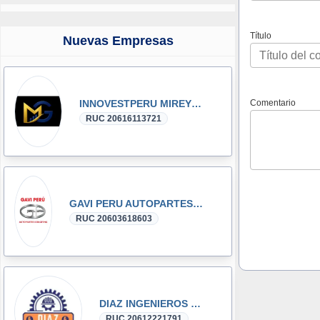
Título
Nuevas Empresas
Comentario
INNOVESTPERU MIREYKA GROUP SAC
RUC 20616113721
GAVI PERU AUTOPARTES DONGFENG y DFSK GLORY
RUC 20603618603
DIAZ INGENIEROS SRL
RUC 20612221791