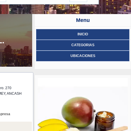
Menu
INICIO
.
CATEGORIAS
UBICACIONES
ro. 270
EY, ANCASH
mpresa