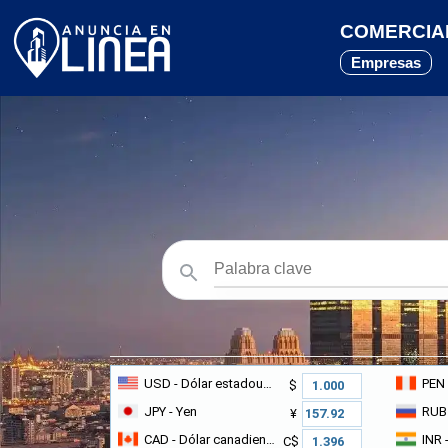
COMERCIAL 
Empresas
USD
- Dólar estadounidense
PEN
$
JPY
- Yen
RUB
¥
CAD
- Dólar canadiense
INR
-
C$