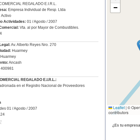
: COMERCIAL REGALADO E.I.R.L.
−
esa:
Empresa Individual de Resp. Ltda
:
Activo
io Actividades:
01 / Agosto / 2007
Comercial:
Vta. al por Mayor de Combustibles.
4
Legal:
Av. Alberto Reyes Nro. 270
Ciudad:
Huarmey
Huarmey
nto:
Ancash
400981
 COMERCIAL REGALADO E.I.R.L.:
dronada en el Registro Nacional de Proveedores
n
Leaflet
|
© Open
ades 01 / Agosto / 2007
contributors
224
¿Es tu empres