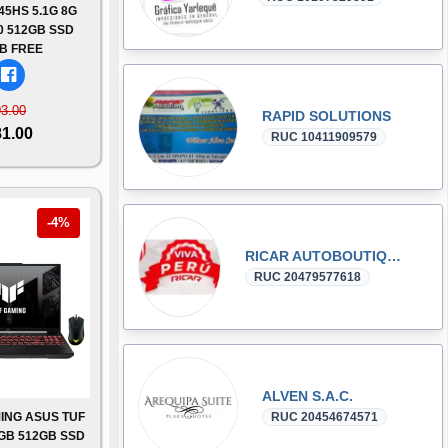
45HS 5.1G 8G
0 512GB SSD
B FREE
03.00
RAPID SOLUTIONS
81.00
RUC 10411909579
-4%
RICAR AUTOBOUTIQUE SAC
RUC 20479577618
ALVEN S.A.C.
ING ASUS TUF
RUC 20454674571
6GB 512GB SSD