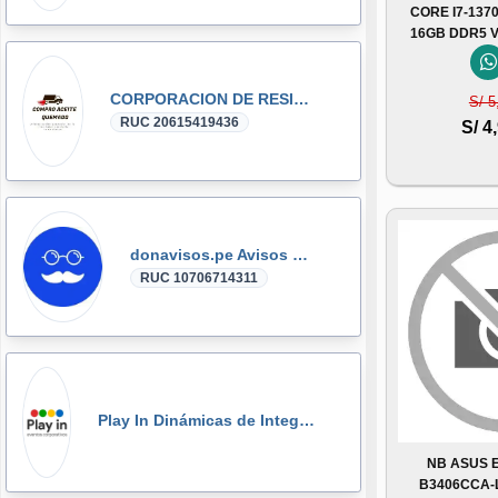
CORE I7-1370
16GB DDR5 
CORPORACION DE RESIDUOS SEGOVIA.PERU SAC
S/ 5
RUC 20615419436
S/ 4
donavisos.pe Avisos Clasificados
RUC 10706714311
Play In Dinámicas de Integración, Gymkanas, Eventos Corporativos
NB ASUS 
B3406CCA-L