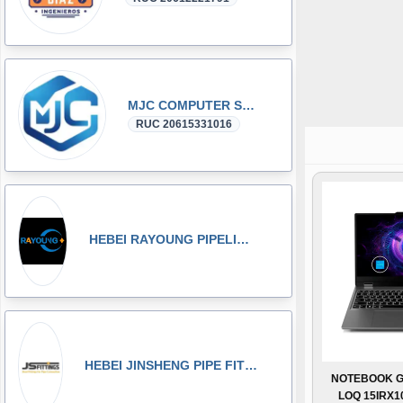
MJC COMPUTER SAC
RUC 20615331016
HEBEI RAYOUNG PIPELINE TECHNOLOGY CO., LTD
HEBEI JINSHENG PIPE FITTING MANUFACTURING CO., LT
NOTEBOOK G
LOQ 15IRX10