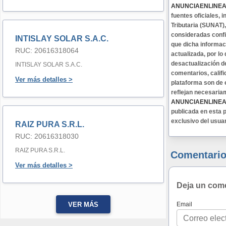
ANUNCIAENLINE
fuentes oficiales,
Tributaria (SUNAT)
consideradas confi
INTISLAY SOLAR S.A.C.
que dicha informa
RUC: 20616318064
actualizada, por lo
desactualización d
INTISLAY SOLAR S.A.C.
comentarios, califi
Ver más detalles >
plataforma son de 
reflejan necesaria
ANUNCIAENLINE
publicada en esta p
exclusivo del usua
RAIZ PURA S.R.L.
RUC: 20616318030
RAIZ PURA S.R.L.
Comentario
Ver más detalles >
Deja un com
Email
VER MÁS