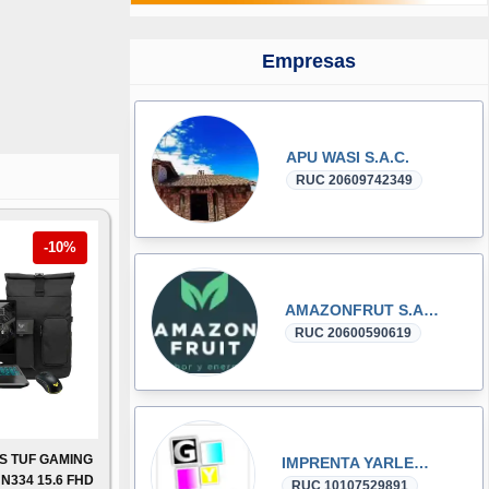
Empresas
APU WASI S.A.C.
RUC 20609742349
-10%
AMAZONFRUT S.A.C.
RUC 20600590619
S TUF GAMING
IMPRENTA YARLEQUE
N334 15.6 FHD
RUC 10107529891