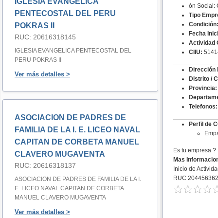
IGLESIA EVANGELICA
ón Social
PENTECOSTAL DEL PERU
Tipo Empr
Condición
POKRAS II
Fecha Inic
RUC: 20616318145
Actividad 
IGLESIA EVANGELICA PENTECOSTAL DEL
CIIU:
5141
PERU POKRAS II
Dirección 
Ver más detalles >
Distrito / 
Provincia:
Departame
Telefonos:
ASOCIACION DE PADRES DE
Perfil de
FAMILIA DE LA I. E. LICEO NAVAL
Empa
CAPITAN DE CORBETA MANUEL
Es tu empresa ?
CLAVERO MUGAVENTA
Mas Informacio
RUC: 20616318137
Inicio de Activid
RUC 20445636
ASOCIACION DE PADRES DE FAMILIA DE LA I.
E. LICEO NAVAL CAPITAN DE CORBETA
MANUEL CLAVERO MUGAVENTA
Ver más detalles >