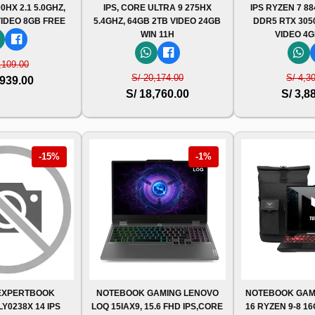
0HX 2.1 5.0GHZ,
IPS, CORE ULTRA 9 275HX
IPS RYZEN 7 88
VIDEO 8GB FREE
5.4GHZ, 64GB 2TB VIDEO 24GB
DDR5 RTX 305
WIN 11H
VIDEO 4G
,109.00
S/ 20,174.00
S/ 4,3
,939.00
S/ 18,760.00
S/ 3,8
-15%
-1%
EXPERTBOOK
NOTEBOOK GAMING LENOVO
NOTEBOOK GAM
Y0238X 14 IPS
LOQ 15IAX9, 15.6 FHD IPS,CORE
16 RYZEN 9-8 1