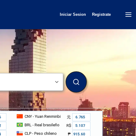
Iniciar Sesion
Registrate
BUSCAR
CNY
- Yuan Renminbi
元
BRL
- Real brasileño
R$
CLP
- Peso chileno
₱