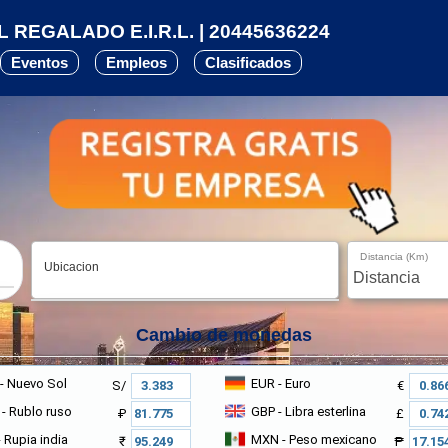
REGALADO E.I.R.L. | 20445636224
Eventos
Empleos
Clasificados
Distancia (Km)
Ubicacion
Cambio de monedas
- Nuevo Sol
EUR
- Euro
S/
€
- Rublo ruso
GBP
- Libra esterlina
₽
£
 Rupia india
MXN
- Peso mexicano
₹
₱