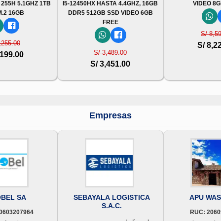
 255H 5.1GHZ 1TB
I5-12450HX HASTA 4.4GHZ, 16GB
VIDEO 8G
M.2 16GB
DDR5 512GB SSD VIDEO 6GB
FREE
S/ 8,5
,255.00
S/ 8,2
S/ 3,489.00
,199.00
S/ 3,451.00
Empresas
BEL SA
SEBAYALA LOGISTICA
APU WASI
S.A.C.
0603207964
RUC: 2060