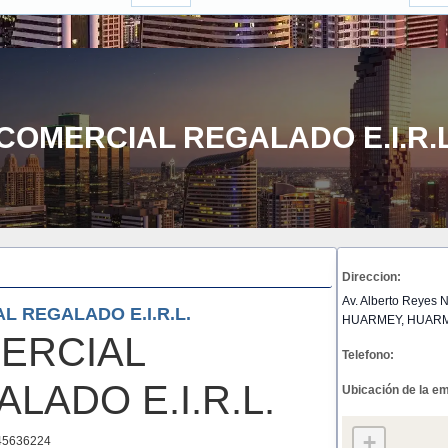
COMERCIAL REGALADO E.I.R.L
Direccion:
Av. Alberto Reyes N
L REGALADO E.I.R.L.
HUARMEY, HUARM
ERCIAL
Telefono:
LADO E.I.R.L.
Ubicación de la e
+
5636224