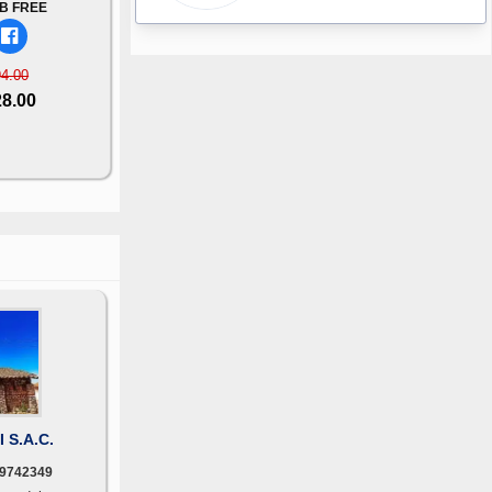
B FREE
94.00
28.00
 S.A.C.
9742349