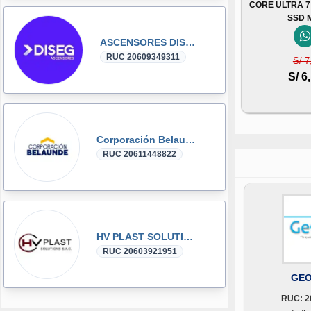
CORE ULTRA 7
SSD 
ASCENSORES DISEG
RUC 20609349311
S/ 7
S/ 6
Corporación Belaunde
RUC 20611448822
HV PLAST SOLUTIONS
RUC 20603921951
GEO
RUC: 2