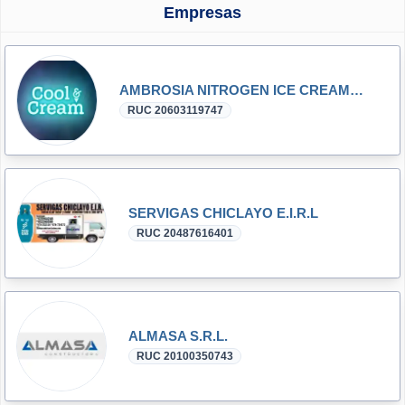
Empresas
AMBROSIA NITROGEN ICE CREAM S.A.C.
RUC 20603119747
SERVIGAS CHICLAYO E.I.R.L
RUC 20487616401
ALMASA S.R.L.
RUC 20100350743