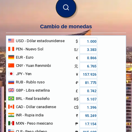
BUSCAR
Cambio de monedas
USD
- Dólar estadounidense
$
PEN
- Nuevo Sol
S/
EUR
- Euro
€
CNY
- Yuan Renminbi
元
JPY
- Yen
¥
RUB
- Rublo ruso
₽
GBP
- Libra esterlina
£
BRL
- Real brasileño
R$
CAD
- Dólar canadiense
C$
INR
- Rupia india
₹
MXN
- Peso mexicano
₱
CLP
- Peso chileno