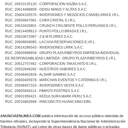
RUC: 20610135120 - CORPORACION NAZBA S.A.C.
RUC: 20614488809 - ODISU MAKIS Y ALITAS S.A.C.
RUC: 20604105570 - INVERSIONES Y NEGOCIOS CANDELARIA E.I.R.L.
RUC: 20554847081 - CHIFA CRISTAL E.I.R.L.
RUC: 20610420801 - CRUNCH CRUJIENTE POLLO PERUANO E.I.R.L.
RUC: 20614408813 - PUNTO POLLO BRASA E.I.R.L.
RUC: 20610672087 - Z & M FLORES S.A.C.
RUC: 20608849085 - LA CASA RESERVACIONES E.I.R.L.
RUC: 20614296543 - INVERSIONES LRRK S.A.C.
RUC: 20605998659 - GRUPO PLAZA RIBEYROS EMPRESA INDIVIDUAL
DE RESPONSABILIDAD LIMITADA - GRUPO PLAZA RIBEYROS E.I.R.L.
RUC: 20612757462 - CORPORACION TAKACHITO E.I.R.L.
RUC: 20552846282 - NUESTROS SABORES S.A.C.
RUC: 20548462828 - ALSHIR GAMING S.A.C
RUC: 20600405978 - MARCHAN EVENTOS Y CATERING E.I.R.L.
RUC: 20548457310 - INVERSIONES VESTA S.A.C.
RUC: 20605849114 - PIMPO'S POSTRES S.A.C.
RUC: 20601956421 - KEDULSURA MARK PERU S.A.C.
RUC: 20516862689 - RINCONCITO HUANCAINO EIRL
ANUNCIAENLINEA.COM
publica información de acceso público obtenida de
fuentes oficiales, incluyendo la Superintendencia Nacional de Administración
Tributaria (SUNAT), así como de otras bases de datos públicas o privadas