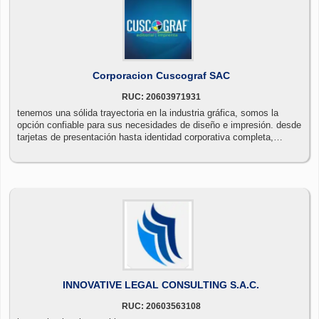
Corporacion Cuscograf SAC
RUC: 20603971931
tenemos una sólida trayectoria en la industria gráfica, somos la
opción confiable para sus necesidades de diseño e impresión. desde
tarjetas de presentación hasta identidad corporativa completa,
ofrecemos soluciones personalizadas con estándares de calidad
superiores. nuestra experiencia, compromiso con la innovación nos
convierten en su socio ideal para destacar en el mundo visual. en
cuscograf, transformamos su visión en realidades gráficas
impactantes.
INNOVATIVE LEGAL CONSULTING S.A.C.
RUC: 20603563108