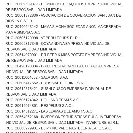
RUC: 20609509377 - DOMINIUM CHILAQUITOS EMPRESA INDIVIDUAL
DE RESPONSABILIDAD LIMITADA
RUC: 20601372836 - ASOCIACION DE COOPERACION SAN JUAN DE
DIOS - A.C.S.J.D.
RUC: 20490643142 - MAMA SIMONA SOCIEDAD ANONIMA CERRADA -
MAMA SIMONA S.A.C.
RUC: 20605120998 - AT PERU TOURS E.I.R.L.
RUC: 20609317346 - QOYA ANDINA EMPRESA INDIVIDUAL DE
RESPONSABILIDAD LIMITADA
RUC: 20614070901 - DR BEER & MISS POTATO EMPRESA INDIVIDUAL
DE RESPONSABILIDAD LIMITADA
RUC: 20490190334 - GRILL RESTAURANT LA COFRADIA EMPRESA
INDIVIDUAL DE RESPONSABILIDAD LIMITADA
RUC: 20611604662 - GALA SUN S.A.C.
RUC: 20606417552 - CRUSSIAL HOLDING S.A.C.
RUC: 20612878421 - SUSHI CUSCO EMPRESA INDIVIDUAL DE
RESPONSABILIDAD LIMITADA
RUC: 20606124342 - HOLLAND TEAM S.A.C.
RUC: 20612074861 - RESPELIUS S.A.C.
RUC: 20614512271 - LAS LLAMAS DEL AMOR S.A.C.
RUC: 20564052168 - INVERSIONES TURISTICAS EULALIA EMPRESA
INDIVIDUAL DE RESPONSABILIDAD LIMITADA - INVERTURE E.I.R.L.
RUC: 20608979931 - EL PRINCIPADO PASTELERIA CAFE S.A.C.