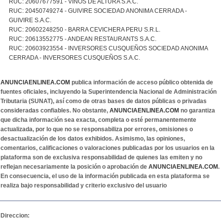
RUC: 20607677591 - VINOS DE ALTURA S.A.C.
RUC: 20450749274 - GUIVIRE SOCIEDAD ANONIMA CERRADA -
GUIVIRE S.A.C.
RUC: 20602248250 - BARRA CEVICHERA PERU S.R.L.
RUC: 20613552775 - ANDEAN RESTAURANTS S.A.C.
RUC: 20603923554 - INVERSORES CUSQUEÑOS SOCIEDAD ANONIMA
CERRADA - INVERSORES CUSQUEÑOS S.A.C.
ANUNCIAENLINEA.COM
publica información de acceso público obtenida de
fuentes oficiales, incluyendo la Superintendencia Nacional de Administración
Tributaria (SUNAT), así como de otras bases de datos públicas o privadas
consideradas confiables. No obstante,
ANUNCIAENLINEA.COM
no garantiza
que dicha información sea exacta, completa o esté permanentemente
actualizada, por lo que no se responsabiliza por errores, omisiones o
desactualización de los datos exhibidos. Asimismo, las opiniones,
comentarios, calificaciones o valoraciones publicadas por los usuarios en la
plataforma son de exclusiva responsabilidad de quienes las emiten y no
reflejan necesariamente la posición o aprobación de
ANUNCIAENLINEA.COM
.
En consecuencia, el uso de la información publicada en esta plataforma se
realiza bajo responsabilidad y criterio exclusivo del usuario
Direccion: