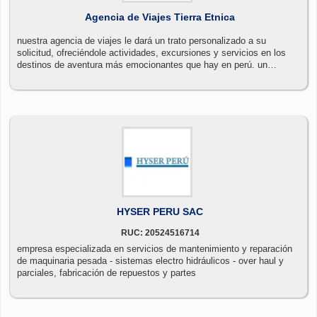
Agencia de Viajes Tierra Etnica
nuestra agencia de viajes le dará un trato personalizado a su
solicitud, ofreciéndole actividades, excursiones y servicios en los
destinos de aventura más emocionantes que hay en perú. un
itinerario completo de viaje, la emisión de boletos aéreos, el
alojamiento en hoteles y los traslados terrestres son servicios
preparados por nuestros profesionales para su comodidad y mejor
rendimiento del tiempo disponible.
HYSER PERU SAC
RUC: 20524516714
empresa especializada en servicios de mantenimiento y reparación
de maquinaria pesada - sistemas electro hidráulicos - over haul y
parciales, fabricación de repuestos y partes