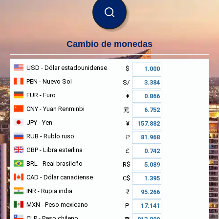
BUSCAR
Cambio de monedas
USD
- Dólar estadounidense
$
PEN
- Nuevo Sol
S/
EUR
- Euro
€
CNY
- Yuan Renminbi
元
JPY
- Yen
¥
RUB
- Rublo ruso
₽
GBP
- Libra esterlina
£
BRL
- Real brasileño
R$
CAD
- Dólar canadiense
C$
INR
- Rupia india
₹
MXN
- Peso mexicano
₱
CLP
- Peso chileno