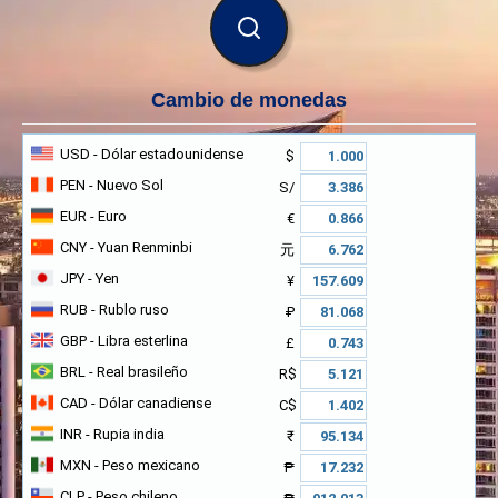
BUSCAR
Cambio de monedas
USD
- Dólar estadounidense
$
PEN
- Nuevo Sol
S/
EUR
- Euro
€
CNY
- Yuan Renminbi
元
JPY
- Yen
¥
RUB
- Rublo ruso
₽
GBP
- Libra esterlina
£
BRL
- Real brasileño
R$
CAD
- Dólar canadiense
C$
INR
- Rupia india
₹
MXN
- Peso mexicano
₱
CLP
- Peso chileno