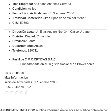
Tipo Empresa:
Sociedad Anonima Cerrada
Condición:
Activo
Fecha Inicio Actividades:
01 / Febrero / 2006
Actividad Comercial:
Otros Tipos de Venta por Menor.
CIIU:
52593
Dirección Legal:
Jr. Elias Aguirre Nro. 344 Casco Urbano
Distrito / Ciudad:
Chimbote
Provincia:
Santa
Departamento:
Ancash
Telefonos:
320711
Perfil de C M O OPTICAS S.A.C.:
Empadronada en el Registro Nacional de Proveedores
Es tu empresa ?
Mas Informacion
Inicio de Actividades 01 / Febrero / 2006
RUC 20445501302
ANUNCIAENLINEA.COM
publica información de acceso público obtenida de