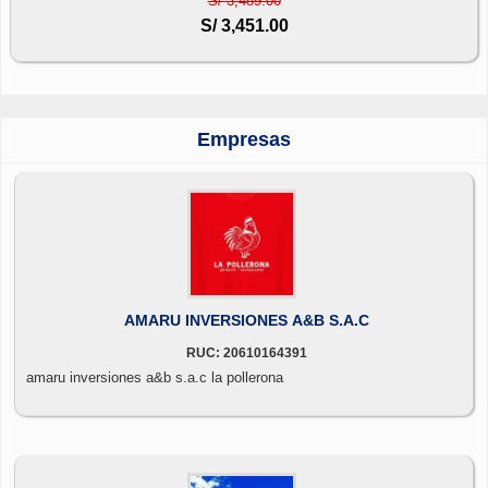
S/ 3,489.00
S/ 3,451.00
Empresas
AMARU INVERSIONES A&B S.A.C
RUC: 20610164391
amaru inversiones a&b s.a.c la pollerona