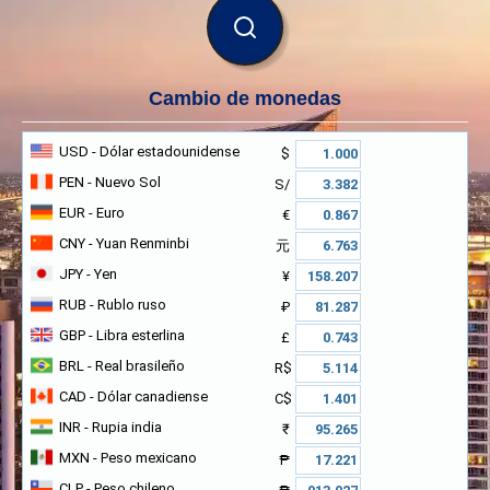
BUSCAR
Cambio de monedas
USD
- Dólar estadounidense
$
PEN
- Nuevo Sol
S/
EUR
- Euro
€
CNY
- Yuan Renminbi
元
JPY
- Yen
¥
RUB
- Rublo ruso
₽
GBP
- Libra esterlina
£
BRL
- Real brasileño
R$
CAD
- Dólar canadiense
C$
INR
- Rupia india
₹
MXN
- Peso mexicano
₱
CLP
- Peso chileno