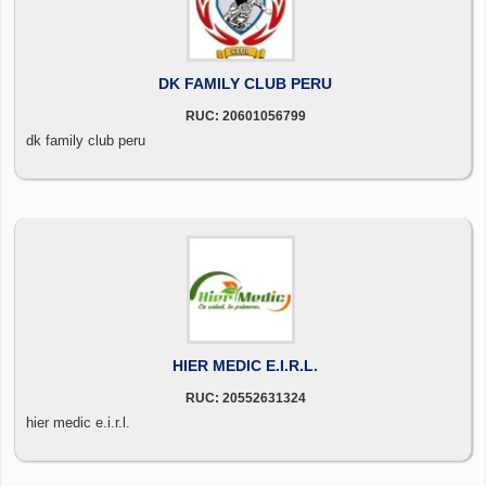
DK FAMILY CLUB PERU
RUC: 20601056799
dk family club peru
HIER MEDIC E.I.R.L.
RUC: 20552631324
hier medic e.i.r.l.