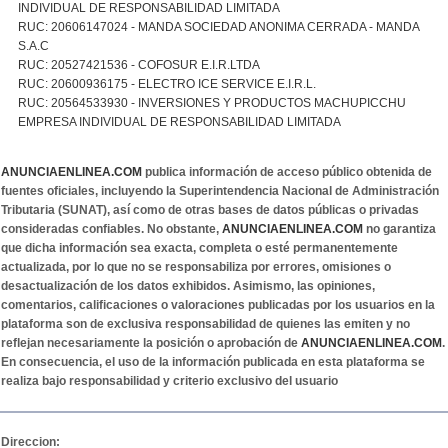
INDIVIDUAL DE RESPONSABILIDAD LIMITADA
RUC: 20606147024 - MANDA SOCIEDAD ANONIMA CERRADA - MANDA
S.A.C
RUC: 20527421536 - COFOSUR E.I.R.LTDA
RUC: 20600936175 - ELECTRO ICE SERVICE E.I.R.L.
RUC: 20564533930 - INVERSIONES Y PRODUCTOS MACHUPICCHU
EMPRESA INDIVIDUAL DE RESPONSABILIDAD LIMITADA
ANUNCIAENLINEA.COM
publica información de acceso público obtenida de
fuentes oficiales, incluyendo la Superintendencia Nacional de Administración
Tributaria (SUNAT), así como de otras bases de datos públicas o privadas
consideradas confiables. No obstante,
ANUNCIAENLINEA.COM
no garantiza
que dicha información sea exacta, completa o esté permanentemente
actualizada, por lo que no se responsabiliza por errores, omisiones o
desactualización de los datos exhibidos. Asimismo, las opiniones,
comentarios, calificaciones o valoraciones publicadas por los usuarios en la
plataforma son de exclusiva responsabilidad de quienes las emiten y no
reflejan necesariamente la posición o aprobación de
ANUNCIAENLINEA.COM
.
En consecuencia, el uso de la información publicada en esta plataforma se
realiza bajo responsabilidad y criterio exclusivo del usuario
Direccion: