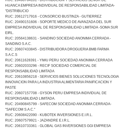
HUANCA EMPRESA INDIVIDUAL DE RESPONSABILIDAD LIMITADA-
"DISTRIBUCIO
RUC: 20612717916 - CONSORCIO BUSTINZA - GUTIERREZ
RUC: 20490151606 - SOPORTE MEDICO DE AVANZADA DEL SUR
EMPRESA INDIVIDUAL DE RESPONSABILIDAD LIMITADA -SOMA SUR
EIRL.
RUC: 20564138631 - SANDINO SOCIEDAD ANONIMA CERRADA -
SANDINO S.A.C.
RUC: 20607433845 - DISTRIBUIDORA DROGUERIA BMB FARMA
S.A.C.S
RUC: 20611628391 - YIWU PERU SOCIEDAD ANONIMA CERRADA
RUC: 20602033296 - RECIF SOCIEDAD COMERCIAL DE
RESPONSABILIDAD LIMITADA
RUC: 20610856218 - SERVICIOS BIENES SOLUCIONES TECNOLOGIA
INNOVACION PARA LA INDUSTRIA ALIMENTARIA PANIFICACION Y
PASTE
RUC: 20607157708 - GYSON PERU EMPRESA INDIVIDUAL DE
RESPONSABILIDAD LIMITADA.
RUC: 20490845799 - SAFECOM SOCIEDAD ANONIMA CERRADA-
"SAFECOM S.A.C."
RUC: 20608422090 - KUBOTEK INVERSIONES E.I.R.L.
RUC: 20607579921 - JAZANDRE E.I.R.L.
RUC: 20610733361 - GLOBAL GAS INVERSIONES GGI EMPRESA