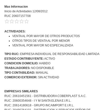
Mas Informacion
Inicio de Actividades 12/08/2012
RUC 20607157708
ACTIVIDADES:
VENTA AL POR MAYOR DE OTROS PRODUCTOS
OTROS TIPOS DE VENTA AL POR MENOR
VENTA AL POR MAYOR NO ESPECIALIZADA
TIPO RUC:
EMPRESA INDIVIDUAL DE RESPONSABILIDAD LIMITADA
ESTADO CONTRIBUYENTE:
ACTIVO
CONDICION DOMICILIO:
HABIDO
TRABAJADORES:
NO DISPONIBLE
TIPO CONTABILIDAD:
MANUAL
COMERCIO EXTERIOR:
SIN ACTIVIDAD
EMPRESAS SIMILARES
RUC: 20610451561 - DISTRIBUIDORA COBERPLAST S.A.C.
RUC: 20600354648 - I Y M SANTA ELENA E.I.R.L.
RUC: 20614180618 - GRUPO INCAIMPORT E.I.R.L.
RUC: 20490764101 - DISTRIBUCION Y SERVICIOS SEÑOR DE