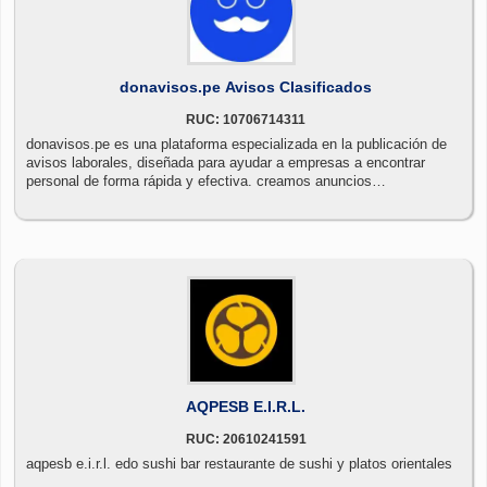
donavisos.pe Avisos Clasificados
RUC: 10706714311
donavisos.pe es una plataforma especializada en la publicación de
avisos laborales, diseñada para ayudar a empresas a encontrar
personal de forma rápida y efectiva. creamos anuncios
estructurados, claros y visualmente atractivos para mejorar su
alcance y captar más postulantes. nos enfocamos en facilitar la
conexión entre empleadores y candidatos, optimizando cada
publicación para obtener mejores resultados.
AQPESB E.I.R.L.
RUC: 20610241591
aqpesb e.i.r.l. edo sushi bar restaurante de sushi y platos orientales