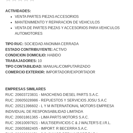
ACTIVIDADES:
VENTA PARTES PIEZAS ACCESORIOS
MANTENIMIENTO Y REPARACION DE VEHICULOS
VENTA DE PARTES PIEZAS Y ACCESORIOS PARA VEHICULOS
AUTOMOTORES
TIPO RUC:
SOCIEDAD ANONIMA CERRADA
ESTADO CONTRIBUYENTE:
ACTIVO
CONDICION DOMICILIO:
HABIDO
TRABAJADORES:
10
TIPO CONTABILIDAD:
MANUAL/COMPUTARIZADO
COMERCIO EXTERIOR:
IMPORTADOR/EXPORTADOR
EMPRESAS SIMILARES
RUC: 20603723831 - MAOCHENG DIESEL PARTS S.A.C.
RUC: 20605028986 - REPUESTOS Y SERVICIOS JOSU S.A.C
RUC: 20521396602 - L Y M INTERNATIONAL MOTORS EMPRESA
INDIVIDUAL DE RESPONSABILIDAD LIMITADA
RUC: 20601861365 - LIMA PARTS MOTORS S.A.C.
RUC: 20610097821 - MULTISERVICIOS C & J WALTER'S E.I.R.L.
RUC: 20605882405 - IMPORT. R BECERRA S.A.C.