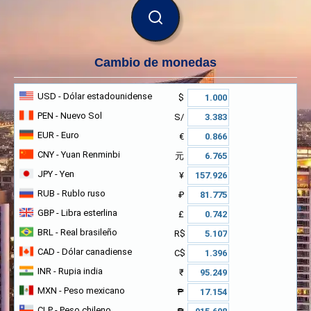
BUSCAR
Cambio de monedas
USD
- Dólar estadounidense
$
PEN
- Nuevo Sol
S/
EUR
- Euro
€
CNY
- Yuan Renminbi
元
JPY
- Yen
¥
RUB
- Rublo ruso
₽
GBP
- Libra esterlina
£
BRL
- Real brasileño
R$
CAD
- Dólar canadiense
C$
INR
- Rupia india
₹
MXN
- Peso mexicano
₱
CLP
- Peso chileno