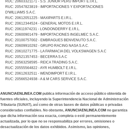
RUC: 20603321171 - S.S. JUNIOR PERU IMPORT E.I.R.L.
RUC: 20547823819 - IMPORTACIONES Y EXPORTACIONES
D'WILLIAMS S.A.C.
RUC: 20612051225 - MAXIPARTS E.I.R.L.
RUC: 20612344524 - GENERAL MOTOS E.I.R.L.
RUC: 20611974231 - LONDONDERRY E.I.R.L.
RUC: 20600901479 - IMPORTACIONES INGELMEC S.A.C.
RUC: 20100757002 - EMBRAGUES BENVENUTO S.A.C.
RUC: 20609910292 - GRUPO RACING NASA S.A.C.
RUC: 20610271775 - LA FARMACIA DEL VOLKSWAGEN S.A.C
RUC: 20521357453 - BECERRA S.A.C
RUC: 20563258595 - REICA TRADING S.A.C.
RUC: 20555564822 - AYR HUMBOLT E.I.R.L.
RUC: 20612632511 - WENDIMPORT E.I.R.L.
RUC: 20566524938 - A & M CARS SERVICE S.A.C.
ANUNCIAENLINEA.COM
publica información de acceso público obtenida de
fuentes oficiales, incluyendo la Superintendencia Nacional de Administración
Tributaria (SUNAT), así como de otras bases de datos públicas o privadas
consideradas confiables. No obstante,
ANUNCIAENLINEA.COM
no garantiza
que dicha información sea exacta, completa o esté permanentemente
actualizada, por lo que no se responsabiliza por errores, omisiones o
desactualización de los datos exhibidos. Asimismo, las opiniones,