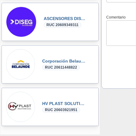
Comentario
ASCENSORES DISEG
RUC 20609349311
Corporación Belaunde
RUC 20611448822
HV PLAST SOLUTIONS
RUC 20603921951