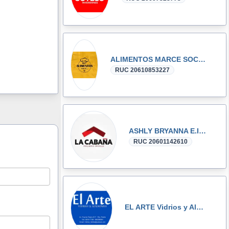
ALIMENTOS MARCE SOCIEDAD ANÓNIMA CERRADA
RUC 20610853227
ASHLY BRYANNA E.I.R.L.
RUC 20601142610
EL ARTE Vidrios y Aluminios