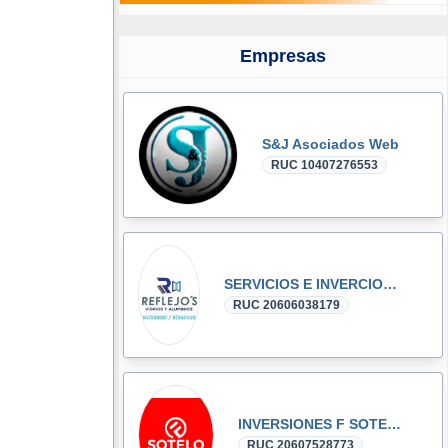
Empresas
S&J Asociados Web
RUC 10407276553
SERVICIOS E INVERCIONES REFLEJOS SRL
RUC 20606038179
INVERSIONES F SOTELO E.I.R.L.
RUC 20607528773