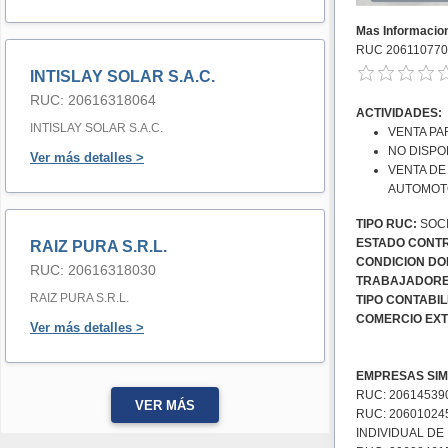
Mas Informacio
RUC 206110770
INTISLAY SOLAR S.A.C.
RUC: 20616318064
ACTIVIDADES:
INTISLAY SOLAR S.A.C.
VENTA PA
NO DISPO
Ver más detalles >
VENTA DE
AUTOMOT
TIPO RUC:
SOCI
ESTADO CONTR
RAIZ PURA S.R.L.
CONDICION DOM
RUC: 20616318030
TRABAJADORE
RAIZ PURA S.R.L.
TIPO CONTABIL
COMERCIO EXT
Ver más detalles >
EMPRESAS SIM
RUC: 20614539
VER MÁS
RUC: 20601024
INDIVIDUAL DE