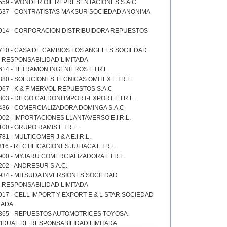
559 - WONDER OIL REPRESENTACIONES S.A.C.
637 - CONTRATISTAS MAKSUR SOCIEDAD ANONIMA
8914 - CORPORACION DISTRIBUIDORA REPUESTOS
710 - CASA DE CAMBIOS LOS ANGELES SOCIEDAD
 RESPONSABILIDAD LIMITADA
14 - TETRAMON INGENIEROS E.I.R.L.
80 - SOLUCIONES TECNICAS OMITEX E.I.R.L.
967 - K & F MERVOL REPUESTOS S.A.C
03 - DIEGO CALDONI IMPORT-EXPORT E.I.R.L.
436 - COMERCIALIZADORA DOMINGA S.A.C
902 - IMPORTACIONES LLANTAVERSO E.I.R.L.
00 - GRUPO RAMIS E.I.R.L.
81 - MULTICOMER J & A E.I.R.L.
16 - RECTIFICACIONES JULIACA E.I.R.L.
900 - MYJARU COMERCIALIZADORA E.I.R.L.
202 - ANDRESUR S.A.C.
934 - MITSUDA INVERSIONES SOCIEDAD
 RESPONSABILIDAD LIMITADA
917 - CELL IMPORT Y EXPORT E & L STAR SOCIEDAD
RADA
2865 - REPUESTOS AUTOMOTRICES TOYOSA
IDUAL DE RESPONSABILIDAD LIMITADA