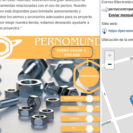
o un éxito. Además, ofrecemos una gran selección de
Correo Electronico
ramientas relacionadas con el uso de pernos. Nuestro
pernocentrop
os está disponible para brindarle asesoramiento y
Enviar mensaj
trar los pernos y accesorios adecuados para su proyecto.
or elegir nuestra tienda, estamos deseando ayudarle a
Sitio web:
us proyectos."
https://pernom
Ubicación de la e
+
−