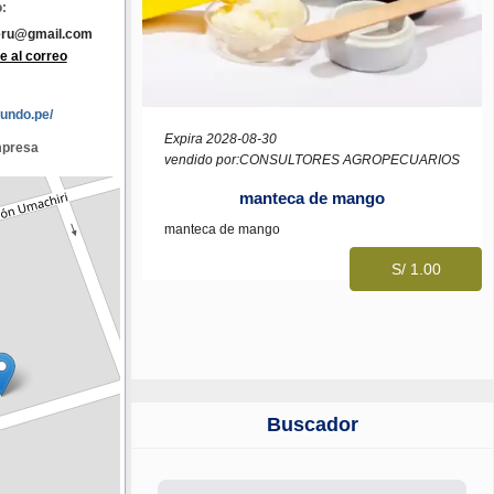
:
eru@gmail.com
e al correo
undo.pe/
Expira 2028-08-30
mpresa
vendido por:CONSULTORES AGROPECUARIOS
manteca de mango
manteca de mango
S/ 1.00
Buscador