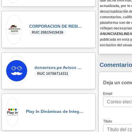
que dicha informa
actualizada, por lo
desactualización d
comentarios, califi
plataforma son de 
CORPORACION DE RESIDUOS SEGOVIA.PERU SAC
reflejan necesaria
RUC 20615419436
ANUNCIAENLINE
publicada en esta p
exclusivo del usua
Comentario
donavisos.pe Avisos Clasificados
RUC 10706714311
Deja un com
Email
Play In Dinámicas de Integración, Gymkanas, Eventos Corporativos
Título