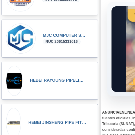
MJC COMPUTER SAC
RUC 20615331016
HEBEI RAYOUNG PIPELINE TECHNOLOGY CO., LTD
ANUNCIAENLINE
fuentes oficiales,
HEBEI JINSHENG PIPE FITTING MANUFACTURING CO., LT
Tributaria (SUNAT)
consideradas confi