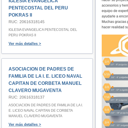
hacer su proyect
IGLESIA EVANGELICA
accesorios y her
PENTECOSTAL DEL PERU
equipo de expert
POKRAS II
ayudarle a encon
RUC: 20616318145
Muchas gracias p
hacer realidad s
IGLESIA EVANGELICA PENTECOSTAL DEL
PERU POKRAS II
Ver más detalles >
ASOCIACION DE PADRES DE
FAMILIA DE LA I. E. LICEO NAVAL
CAPITAN DE CORBETA MANUEL
CLAVERO MUGAVENTA
RUC: 20616318137
ASOCIACION DE PADRES DE FAMILIA DE LA I.
E. LICEO NAVAL CAPITAN DE CORBETA
MANUEL CLAVERO MUGAVENTA
Ver más detalles >