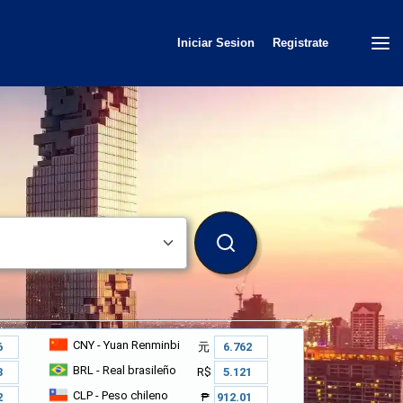
Iniciar Sesion
Registrate
BUSCAR
CNY
- Yuan Renminbi
元
BRL
- Real brasileño
R$
CLP
- Peso chileno
₱