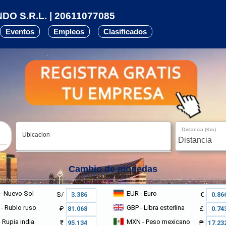
O S.R.L. | 20611077085
Eventos
Empleos
Clasificados
Distancia (Km)
Ubicacion
Cambio de monedas
- Nuevo Sol
EUR
- Euro
S/
€
- Rublo ruso
GBP
- Libra esterlina
₽
£
 Rupia india
MXN
- Peso mexicano
₹
₱