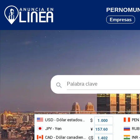
PERNOMUND
Empresas
USD
- Dólar estadounidense
PEN
$
JPY
- Yen
RUB
¥
CAD
- Dólar canadiense
INR
-
C$