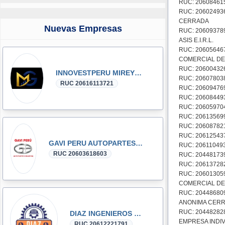
RUC: 20608461
RUC: 20602493
CERRADA
Nuevas Empresas
RUC: 2060937
ASIS E.I.R.L.
RUC: 20605646
COMERCIAL DE
RUC: 206004326
INNOVESTPERU MIREYKA GROUP SAC
RUC: 206078038
RUC 20616113721
RUC: 20609476
RUC: 206084493
RUC: 20605970
RUC: 20613569
RUC: 206087821
RUC: 206125437
GAVI PERU AUTOPARTES DONGFENG y DFSK GLORY
RUC: 206110493
RUC 20603618603
RUC: 20448173
RUC: 20613728
RUC: 20601305
COMERCIAL DE
RUC: 20448680
ANONIMA CER
RUC: 2044828
DIAZ INGENIEROS SRL
EMPRESA INDIV
RUC 20612221791