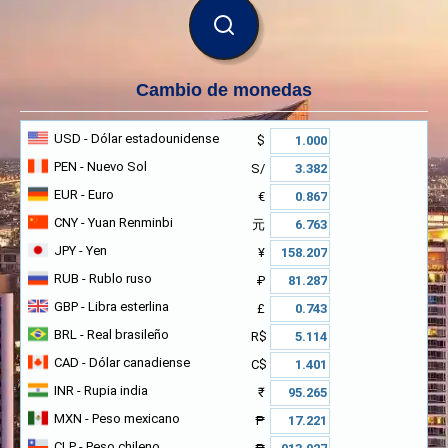
BUSCAR
Cambio de monedas
USD
- Dólar estadounidense
$
PEN
- Nuevo Sol
S/
EUR
- Euro
€
CNY
- Yuan Renminbi
元
JPY
- Yen
¥
RUB
- Rublo ruso
₽
GBP
- Libra esterlina
£
BRL
- Real brasileño
R$
CAD
- Dólar canadiense
C$
INR
- Rupia india
₹
MXN
- Peso mexicano
₱
CLP
- Peso chileno