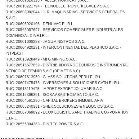
RUC: 20609526328 - TALLER WORKCAT S.A.C.
RUC: 20610221794 - TECNOELECTRONIC KEGACEV S.A.C.
RUC: 20608982044 - JLR. MAQUINARIAS - SERVICIOS GENERALES
S.A.C.
RUC: 20606920106 - DENUVAC E.I.R.L.
RUC: 20563057697 - SERVICIOS COMERCIALES E INDUSTRIALES
DOMINGO AL DIA E.I.R.L.
RUC: 20601608228 - JV SUMINISTROS S.A.C.
RUC: 20604920231 - INTERCONTINENTAL DEL PLASTICO S.A.C. -
INTPLAST
RUC: 20613928449 - MFG MINING S.A.C.
RUC: 20515677659 - DISTRIBUIDORA DE EQUIPOS E INSTRUMENTAL
MEDICO DE TITANIO S.A.C (DEIMET S.A.C)
RUC: 20607613959 - GLASS SOLUTIONS PERU E.I.R.L.
RUC: 20607475475 - INVERSIONES & SOLUCIONES CATH E.I.R.L.
RUC: 20613119478 - IMPORT EXPORT JOLUMAR S.A.C.
RUC: 20612366391 - IGORA ABASTECIMIENTO S.A.C.
RUC: 20604561290 - CAPITAL BROKERS INMOBILIARIA
RUC: 20605240381 - SHEK SOLUCIONES & NEGOCIOS S.A.C.
RUC: 20607069892 - ECOX LOGISTICS AND TRADING CORPORATION
E.I.R.L.
RUC: 20555004363 - DIN TEC POWER S.A.C.