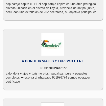
acp paraje capiro e.i.r.l. el acp paraje capiro es una área protegida
privada ubicada en el distrito de llaylla, provincia de satipo, junín,
perú. con una extensión de 252 hectáreas, su objetivo principal es
conservar la biodiversidad y los ecosistemas de la zona.
A DONDE IR VIAJES Y TURISMO E.I.R.L.
RUC: 20609487527
a donde ir viajes y turismo e.i.r.l. pucallpa, tours y paquetes
completos ➡️reserva al whatsapp 981976774 somos operador
certificado