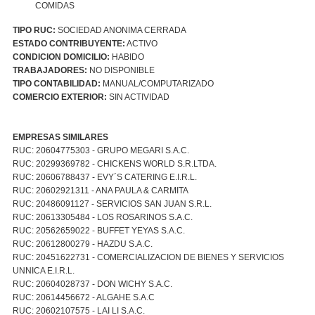
COMIDAS
TIPO RUC:
SOCIEDAD ANONIMA CERRADA
ESTADO CONTRIBUYENTE:
ACTIVO
CONDICION DOMICILIO:
HABIDO
TRABAJADORES:
NO DISPONIBLE
TIPO CONTABILIDAD:
MANUAL/COMPUTARIZADO
COMERCIO EXTERIOR:
SIN ACTIVIDAD
EMPRESAS SIMILARES
RUC: 20604775303 - GRUPO MEGARI S.A.C.
RUC: 20299369782 - CHICKENS WORLD S.R.LTDA.
RUC: 20606788437 - EVY´S CATERING E.I.R.L.
RUC: 20602921311 - ANA PAULA & CARMITA
RUC: 20486091127 - SERVICIOS SAN JUAN S.R.L.
RUC: 20613305484 - LOS ROSARINOS S.A.C.
RUC: 20562659022 - BUFFET YEYAS S.A.C.
RUC: 20612800279 - HAZDU S.A.C.
RUC: 20451622731 - COMERCIALIZACION DE BIENES Y SERVICIOS
UNNICA E.I.R.L.
RUC: 20604028737 - DON WICHY S.A.C.
RUC: 20614456672 - ALGAHE S.A.C
RUC: 20602107575 - LAI LI S.A.C.