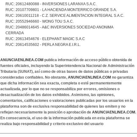
RUC: 20612480088 - INVERSIONES LARANXA S.A.C.
RUC: 20107709801 - LA HACIENDA MONTERRICO GRANDE S.A.
RUC: 20610011218 - C.Z. SERVICE ALIMENTACION INTEGRAL S.A.C.
RUC: 20552946660 - WONG TOU S.A.C.
RUC: 20486014645 - A&C INVERSIONES SOCIEDAD ANONIMA
CERRADA
RUC: 20613454676 - ELEPHANT MAGIC S.A.C
RUC: 20614535602 - PERLA NEGRA E.I.R.L.
ANUNCIAENLINEA.COM
publica información de acceso público obtenida de
fuentes oficiales, incluyendo la Superintendencia Nacional de Administración
Tributaria (SUNAT), así como de otras bases de datos públicas o privadas
consideradas confiables. No obstante,
ANUNCIAENLINEA.COM
no garantiza
que dicha información sea exacta, completa o esté permanentemente
actualizada, por lo que no se responsabiliza por errores, omisiones o
desactualización de los datos exhibidos. Asimismo, las opiniones,
comentarios, calificaciones o valoraciones publicadas por los usuarios en la
plataforma son de exclusiva responsabilidad de quienes las emiten y no
reflejan necesariamente la posición o aprobación de
ANUNCIAENLINEA.COM
.
En consecuencia, el uso de la información publicada en esta plataforma se
realiza bajo responsabilidad y criterio exclusivo del usuario