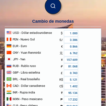
BUSCAR
Cambio de monedas
USD
- Dólar estadounidense
$
PEN
- Nuevo Sol
S/
EUR
- Euro
€
CNY
- Yuan Renminbi
元
JPY
- Yen
¥
RUB
- Rublo ruso
₽
GBP
- Libra esterlina
£
BRL
- Real brasileño
R$
CAD
- Dólar canadiense
C$
INR
- Rupia india
₹
MXN
- Peso mexicano
₱
CLP
- Peso chileno