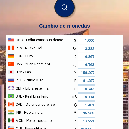
BUSCAR
Cambio de monedas
USD
- Dólar estadounidense
$
PEN
- Nuevo Sol
S/
EUR
- Euro
€
CNY
- Yuan Renminbi
元
JPY
- Yen
¥
RUB
- Rublo ruso
₽
GBP
- Libra esterlina
£
BRL
- Real brasileño
R$
CAD
- Dólar canadiense
C$
INR
- Rupia india
₹
MXN
- Peso mexicano
₱
CLP
- Peso chileno