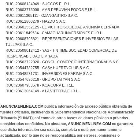
RUC: 20608134949 - SUCCOS E.I.R.L.
RUC: 20603775008 - AMR PERUVIAN FOODS E.I.R.L.
RUC: 20611365111 - OZANGASTRO S.A.C.
RUC: 20612800279 - HAZDU S.A.C.
RUC: 20601552125 - EL PICHITO SOCIEDAD ANONIMA CERRADA
RUC: 20611849584 - CAMACUARI INVERSIONES E.I.R.L.
RUC: 20608795821 - REPRESENTACIONES E INVERSIONES LAS
TULLPAS S.A.C.
RUC: 20508012412 - YAS - TIN TIME SOCIEDAD COMERCIAL DE
RESPONSABILIDAD LIMITADA
RUC: 20563722020 - GONGLI COMERCIO INTERNACIONAL S.A.C.
RUC: 20544782755 - CASA HUERTA CLUB S.A.C.
RUC: 20548531731 - INVERSIONES KARIMA S.A.C.
RUC: 20547686218 - GRUPO TAI YAN S.A.C.
RUC: 20607983578 - KOA CORP E.I.R.L.
RUC: 20612064149 - A LA VITTORIA E.I.R.L.
ANUNCIAENLINEA.COM
publica información de acceso público obtenida de
fuentes oficiales, incluyendo la Superintendencia Nacional de Administración
Tributaria (SUNAT), así como de otras bases de datos públicas o privadas
consideradas confiables. No obstante,
ANUNCIAENLINEA.COM
no garantiza
que dicha información sea exacta, completa o esté permanentemente
actualizada, por lo que no se responsabiliza por errores, omisiones o