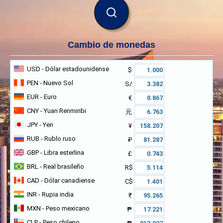
BUSCAR
Cambio de monedas
USD
- Dólar estadounidense
$
PEN
- Nuevo Sol
S/
EUR
- Euro
€
CNY
- Yuan Renminbi
元
JPY
- Yen
¥
RUB
- Rublo ruso
₽
GBP
- Libra esterlina
£
BRL
- Real brasileño
R$
CAD
- Dólar canadiense
C$
INR
- Rupia india
₹
MXN
- Peso mexicano
₱
CLP
- Peso chileno