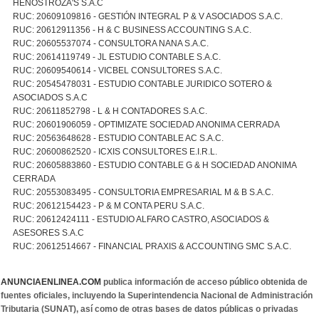
HENOSTROZA'S S.A.C
RUC: 20609109816 - GESTIÓN INTEGRAL P & V ASOCIADOS S.A.C.
RUC: 20612911356 - H & C BUSINESS ACCOUNTING S.A.C.
RUC: 20605537074 - CONSULTORA NANA S.A.C.
RUC: 20614119749 - JL ESTUDIO CONTABLE S.A.C.
RUC: 20609540614 - VICBEL CONSULTORES S.A.C.
RUC: 20545478031 - ESTUDIO CONTABLE JURIDICO SOTERO &
ASOCIADOS S.A.C
RUC: 20611852798 - L & H CONTADORES S.A.C.
RUC: 20601906059 - OPTIMIZATE SOCIEDAD ANONIMA CERRADA
RUC: 20563648628 - ESTUDIO CONTABLE AC S.A.C.
RUC: 20600862520 - ICXIS CONSULTORES E.I.R.L.
RUC: 20605883860 - ESTUDIO CONTABLE G & H SOCIEDAD ANONIMA
CERRADA
RUC: 20553083495 - CONSULTORIA EMPRESARIAL M & B S.A.C.
RUC: 20612154423 - P & M CONTA PERU S.A.C.
RUC: 20612424111 - ESTUDIO ALFARO CASTRO, ASOCIADOS &
ASESORES S.A.C
RUC: 20612514667 - FINANCIAL PRAXIS & ACCOUNTING SMC S.A.C.
ANUNCIAENLINEA.COM
publica información de acceso público obtenida de
fuentes oficiales, incluyendo la Superintendencia Nacional de Administración
Tributaria (SUNAT), así como de otras bases de datos públicas o privadas