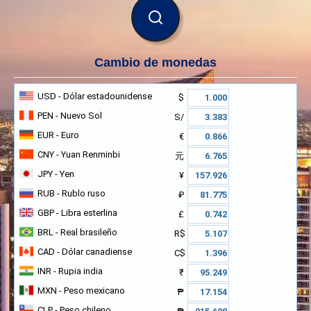
BUSCAR
Cambio de monedas
USD
- Dólar estadounidense
$
PEN
- Nuevo Sol
S/
EUR
- Euro
€
CNY
- Yuan Renminbi
元
JPY
- Yen
¥
RUB
- Rublo ruso
₽
GBP
- Libra esterlina
£
BRL
- Real brasileño
R$
CAD
- Dólar canadiense
C$
INR
- Rupia india
₹
MXN
- Peso mexicano
₱
CLP
- Peso chileno