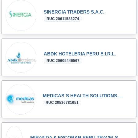
SINERGIA TRADERS S.A.C.
RUC 20611583274
ABDK HOTELERIA PERU E.I.R.L.
RUC 20605446567
MEDICAS´S HEALTH SOLUTIONS SAC
RUC 20536781651
MIRANDA & ESCOBAR PERU TRAVELS S.A.C. - M & E PERU TRAVELS S.A.C.