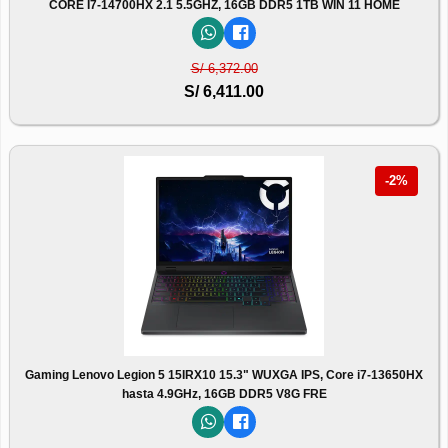
CORE I7-14700HX 2.1 5.5GHZ, 16GB DDR5 1TB WIN 11 HOME
S/ 6,372.00
S/ 6,411.00
-2%
Gaming Lenovo Legion 5 15IRX10 15.3" WUXGA IPS, Core i7-13650HX
hasta 4.9GHz, 16GB DDR5 V8G FRE