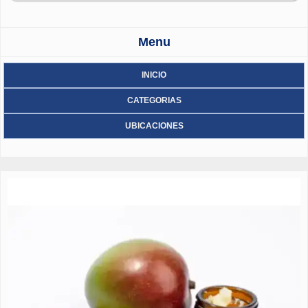
proyectos civiles y eléctricos. ejecución y montaje de obras civiles,
elaboración o levantamiento de planos de instalaciones eléctricas,
factibilidad eléctrica en baja y media tensión,
Menu
actualizaciones,modificaciones, estudios y diseños de proyectos
eléctricos, incremento de potencia contratada, elaboración de
cuadros de carga y detalle de banco de medidores, contando para
INICIO
ello con un grupo de experimentados profesionales.
CATEGORIAS
UBICACIONES