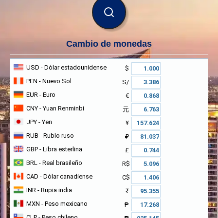
BUSCAR
Cambio de monedas
USD
- Dólar estadounidense
$
PEN
- Nuevo Sol
S/
EUR
- Euro
€
CNY
- Yuan Renminbi
元
JPY
- Yen
¥
RUB
- Rublo ruso
₽
GBP
- Libra esterlina
£
BRL
- Real brasileño
R$
CAD
- Dólar canadiense
C$
INR
- Rupia india
₹
MXN
- Peso mexicano
₱
CLP
- Peso chileno