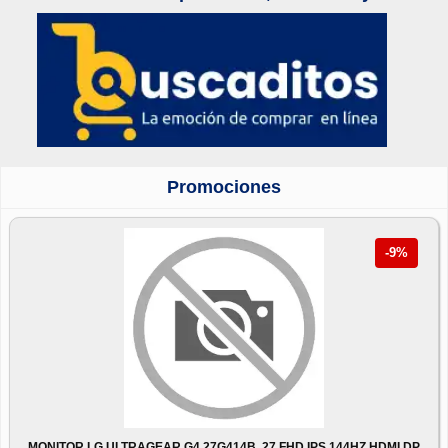
Promociones
-9%
MONITOR LG ULTRAGEAR G4 27G414B, 27 FHD IPS 144HZ HDMI DP