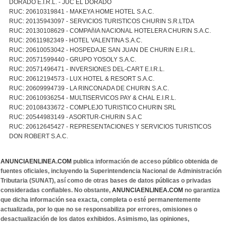
DORADO E.I.R.L. - JUC EL DORADO
RUC: 20610319841 - MAKEYA HOME HOTEL S.A.C.
RUC: 20135943097 - SERVICIOS TURISTICOS CHURIN S.R.LTDA
RUC: 20130108629 - COMPAñIA NACIONAL HOTELERA CHURIN S.A.C.
RUC: 20611982349 - HOTEL VALENTINA S.A.C.
RUC: 20610053042 - HOSPEDAJE SAN JUAN DE CHURIN E.I.R.L.
RUC: 20571599440 - GRUPO YOSOLY S.A.C.
RUC: 20571496471 - INVERSIONES DEL-CART E.I.R.L.
RUC: 20612194573 - LUX HOTEL & RESORT S.A.C.
RUC: 20609994739 - LA RINCONADA DE CHURIN S.A.C.
RUC: 20610936254 - MULTISERVICOS PAY & CHAL E.I.R.L.
RUC: 20108433672 - COMPLEJO TURISTICO CHURIN SRL
RUC: 20544983149 - ASORTUR-CHURIN S.A.C
RUC: 20612645427 - REPRESENTACIONES Y SERVICIOS TURISTICOS
DON ROBERT S.A.C.
ANUNCIAENLINEA.COM
publica información de acceso público obtenida de
fuentes oficiales, incluyendo la Superintendencia Nacional de Administración
Tributaria (SUNAT), así como de otras bases de datos públicas o privadas
consideradas confiables. No obstante,
ANUNCIAENLINEA.COM
no garantiza
que dicha información sea exacta, completa o esté permanentemente
actualizada, por lo que no se responsabiliza por errores, omisiones o
desactualización de los datos exhibidos. Asimismo, las opiniones,