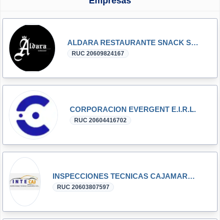
Empresas
ALDARA RESTAURANTE SNACK S.A.C
RUC 20609824167
CORPORACION EVERGENT E.I.R.L.
RUC 20604416702
INSPECCIONES TECNICAS CAJAMARCA S.R.L.- INTECAJ S.R.L.
RUC 20603807597