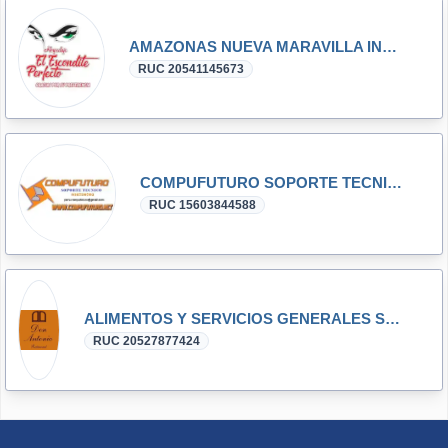
AMAZONAS NUEVA MARAVILLA INN E.I.R.L.
RUC 20541145673
COMPUFUTURO SOPORTE TECNICO
RUC 15603844588
ALIMENTOS Y SERVICIOS GENERALES SOCIEDAD ANONIMA CERRADA - ALIMENTOS Y SERVICIOS G S.A.C.
RUC 20527877424