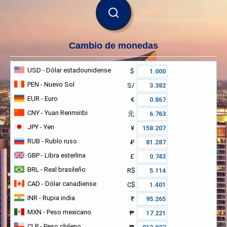
BUSCAR
Cambio de monedas
USD
- Dólar estadounidense
$
PEN
- Nuevo Sol
S/
EUR
- Euro
€
CNY
- Yuan Renminbi
元
JPY
- Yen
¥
RUB
- Rublo ruso
₽
GBP
- Libra esterlina
£
BRL
- Real brasileño
R$
CAD
- Dólar canadiense
C$
INR
- Rupia india
₹
MXN
- Peso mexicano
₱
CLP
- Peso chileno