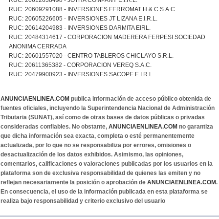
RUC: 20609291088 - INVERSIONES FERROMAT H & C S.A.C.
RUC: 20605226605 - INVERSIONES JT LIZANA E.I.R.L.
RUC: 20614204983 - INVERSIONES DARMITA EIRL.
RUC: 20484314617 - CORPORACION MADERERA FERPESI SOCIEDAD
ANONIMA CERRADA
RUC: 20601557020 - CENTRO TABLEROS CHICLAYO S.R.L.
RUC: 20611365382 - CORPORACION VEREQ S.A.C.
RUC: 20479900923 - INVERSIONES SACOPE E.I.R.L.
ANUNCIAENLINEA.COM
publica información de acceso público obtenida de
fuentes oficiales, incluyendo la Superintendencia Nacional de Administración
Tributaria (SUNAT), así como de otras bases de datos públicas o privadas
consideradas confiables. No obstante,
ANUNCIAENLINEA.COM
no garantiza
que dicha información sea exacta, completa o esté permanentemente
actualizada, por lo que no se responsabiliza por errores, omisiones o
desactualización de los datos exhibidos. Asimismo, las opiniones,
comentarios, calificaciones o valoraciones publicadas por los usuarios en la
plataforma son de exclusiva responsabilidad de quienes las emiten y no
reflejan necesariamente la posición o aprobación de
ANUNCIAENLINEA.COM
.
En consecuencia, el uso de la información publicada en esta plataforma se
realiza bajo responsabilidad y criterio exclusivo del usuario