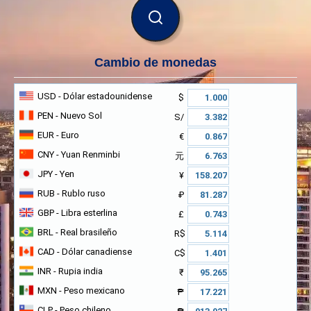
BUSCAR
Cambio de monedas
USD
- Dólar estadounidense
$
PEN
- Nuevo Sol
S/
EUR
- Euro
€
CNY
- Yuan Renminbi
元
JPY
- Yen
¥
RUB
- Rublo ruso
₽
GBP
- Libra esterlina
£
BRL
- Real brasileño
R$
CAD
- Dólar canadiense
C$
INR
- Rupia india
₹
MXN
- Peso mexicano
₱
CLP
- Peso chileno