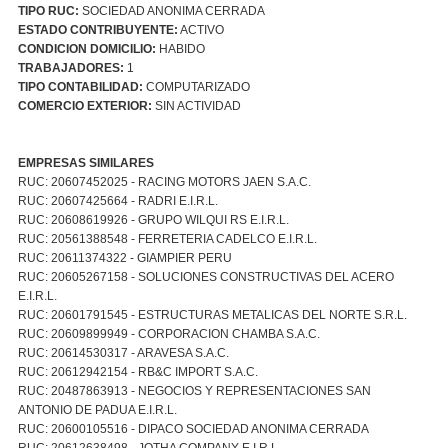
TIPO RUC:
SOCIEDAD ANONIMA CERRADA
ESTADO CONTRIBUYENTE:
ACTIVO
CONDICION DOMICILIO:
HABIDO
TRABAJADORES:
1
TIPO CONTABILIDAD:
COMPUTARIZADO
COMERCIO EXTERIOR:
SIN ACTIVIDAD
EMPRESAS SIMILARES
RUC: 20607452025 - RACING MOTORS JAEN S.A.C.
RUC: 20607425664 - RADRI E.I.R.L.
RUC: 20608619926 - GRUPO WILQUI RS E.I.R.L.
RUC: 20561388548 - FERRETERIA CADELCO E.I.R.L.
RUC: 20611374322 - GIAMPIER PERU
RUC: 20605267158 - SOLUCIONES CONSTRUCTIVAS DEL ACERO
E.I.R.L.
RUC: 20601791545 - ESTRUCTURAS METALICAS DEL NORTE S.R.L.
RUC: 20609899949 - CORPORACION CHAMBA S.A.C.
RUC: 20614530317 - ARAVESA S.A.C.
RUC: 20612942154 - RB&C IMPORT S.A.C.
RUC: 20487863913 - NEGOCIOS Y REPRESENTACIONES SAN
ANTONIO DE PADUA E.I.R.L.
RUC: 20600105516 - DIPACO SOCIEDAD ANONIMA CERRADA
RUC: 20612638498 - JOTHA COMPANY E.I.R.L.