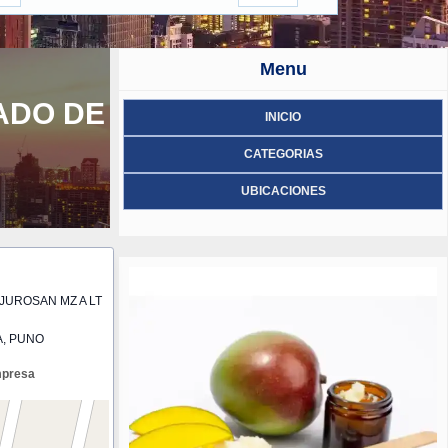
Menu
ADO DE
INICIO
CATEGORIAS
UBICACIONES
JUROSAN MZ A LT
A, PUNO
mpresa