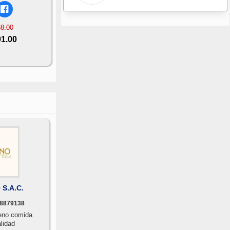
88.00
01.00
S.A.C.
8879138
omida
lidad