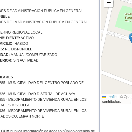
−
DES DE ADMINISTRACION PUBLICA EN GENERAL
NIBLE
DES DE LA ADMINISTRACION PUBLICA EN GENERAL
ERNO REGIONAL LOCAL
IBUYENTE:
ACTIVO
ICILIO:
HABIDO
S:
NO DISPONIBLE
IDAD:
MANUAL/COMPUTARIZADO
ERIOR:
SIN ACTIVIDAD
ILARES
285 - MUNICIPALIDAD DEL CENTRO POBLADO DE
836 - MUNICIPALIDAD DISTRITAL DE ACHAYA
Leaflet
|
© Open
855 - MEJORAMIENTO DE VIVIENDA RURAL EN LOS
contributors
ADOS MISCOLLA
936 - MEJORAMIENTO DE VIVIENDA RURAL EN LOS
ADOS COJEMPATI NORTE
A.COM
publica información de acceso público obtenida de