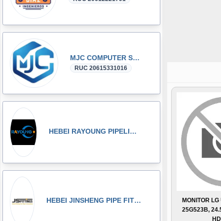
MJC COMPUTER SAC
RUC 20615331016
HEBEI RAYOUNG PIPELINE TECHNOLOGY CO., LTD
HEBEI JINSHENG PIPE FITTING MANUFACTURING CO., LT
MONITOR LG
25G523B, 24.
HD