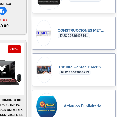
AURICU
30.00
89.00
CONSTRUCCIONES METALICAS EL ARTE SAC
RUC 20536405161
-18%
Estudio Contable Merino & Ore Asociados
RUC 10409060213
608JHI-TU380
PS, CORE I5-
Articulos Publicitarios Gyrax
 8GB DDR5 RTX
 SSD V8G FREE