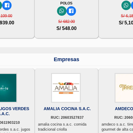
POLOS
,109.00
S/ 6,1
S/ 682.00
,939.00
S/ 5,1
S/ 548.00
Empresas
JUGOS VERDES
AMALIA COCINA S.A.C.
AMDECO 
.A.C.
RUC: 20603527837
RUC: 2060
0611903210
amalia cocina s.a.c. comida
amdeco s.a.c. tirreno c
erdes s.a.c. jugos
tradicional criolla
gourmet de alta ca