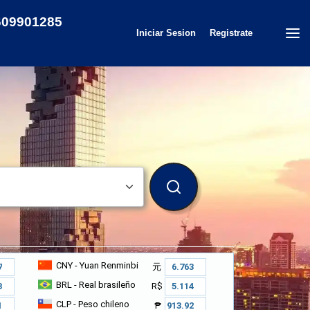
09901285
Iniciar Sesion
Registrate
BUSCAR
CNY
- Yuan Renminbi
元
BRL
- Real brasileño
R$
CLP
- Peso chileno
₱