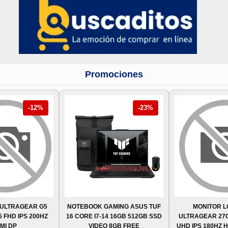
Promociones
-12%
-23%
 ULTRAGEAR G5
NOTEBOOK GAMING ASUS TUF
MONITOR 
5 FHD IPS 200HZ
16 CORE I7-14 16GB 512GB SSD
ULTRAGEAR 27G8
MI DP
VIDEO 8GB FREE
UHD IPS 180HZ 