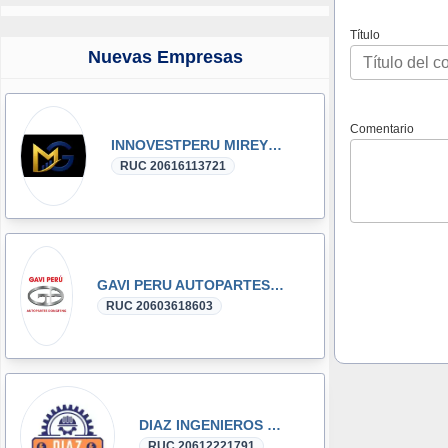
Título
Nuevas Empresas
Comentario
INNOVESTPERU MIREYKA GROUP SAC
RUC 20616113721
GAVI PERU AUTOPARTES DONGFENG y DFSK GLORY
RUC 20603618603
DIAZ INGENIEROS SRL
RUC 20612221791