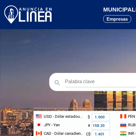
MUNICIPAL
Empresas
USD
- Dólar estadounidense
PEN
$
JPY
- Yen
RUB
¥
CAD
- Dólar canadiense
INR
-
C$