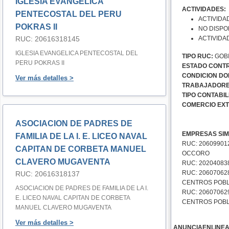
IGLESIA EVANGELICA
ACTIVIDADES:
PENTECOSTAL DEL PERU
ACTIVIDA
POKRAS II
NO DISPO
RUC: 20616318145
ACTIVIDA
IGLESIA EVANGELICA PENTECOSTAL DEL
TIPO RUC:
GOBI
PERU POKRAS II
ESTADO CONTR
CONDICION DOM
Ver más detalles >
TRABAJADORE
TIPO CONTABIL
COMERCIO EXT
ASOCIACION DE PADRES DE
EMPRESAS SIM
FAMILIA DE LA I. E. LICEO NAVAL
RUC: 20609901
CAPITAN DE CORBETA MANUEL
OCCORO
CLAVERO MUGAVENTA
RUC: 20204083
RUC: 20607062
RUC: 20616318137
CENTROS POBL
ASOCIACION DE PADRES DE FAMILIA DE LA I.
RUC: 20607062
E. LICEO NAVAL CAPITAN DE CORBETA
CENTROS POBL
MANUEL CLAVERO MUGAVENTA
Ver más detalles >
ANUNCIAENLINE