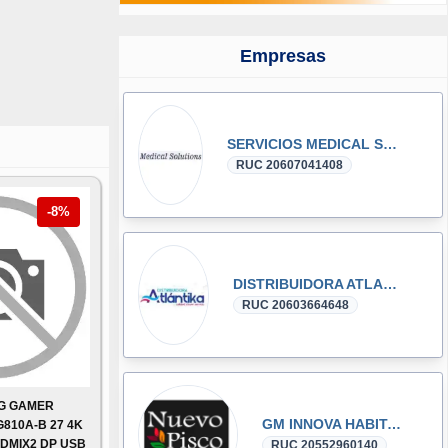
Empresas
SERVICIOS MEDICAL SOLUTIONS E.I.R.L
RUC 20607041408
-8%
DISTRIBUIDORA ATLANTIKA E.I.R.L.
RUC 20603664648
LG GAMER
GM INNOVA HABITAT
10A-B 27 4K
HDMIX2 DP USB
RUC 20552960140