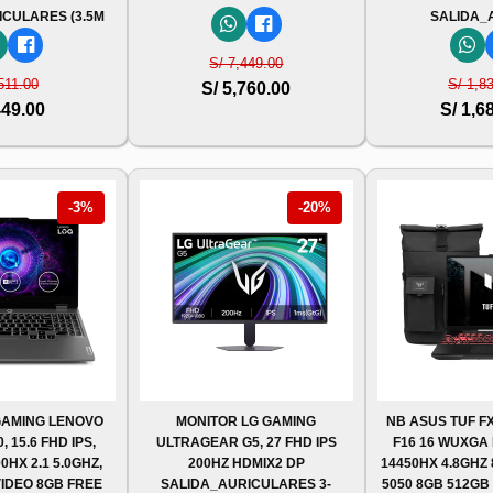
ICULARES (3.5M
SALIDA_
S/ 7,449.00
511.00
S/ 1,8
S/ 5,760.00
449.00
S/ 1,6
-3%
-20%
AMING LENOVO
MONITOR LG GAMING
NB ASUS TUF FX
, 15.6 FHD IPS,
ULTRAGEAR G5, 27 FHD IPS
F16 16 WUXGA I
0HX 2.1 5.0GHZ,
200HZ HDMIX2 DP
14450HX 4.8GHZ
VIDEO 8GB FREE
SALIDA_AURICULARES 3-
5050 8GB 512GB