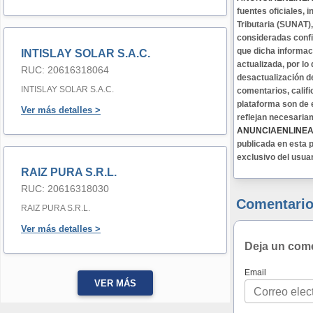
fuentes oficiales,
Tributaria (SUNAT)
consideradas confi
que dicha informa
INTISLAY SOLAR S.A.C.
actualizada, por lo
RUC: 20616318064
desactualización d
INTISLAY SOLAR S.A.C.
comentarios, califi
plataforma son de 
Ver más detalles >
reflejan necesaria
ANUNCIAENLINE
publicada en esta p
exclusivo del usua
RAIZ PURA S.R.L.
RUC: 20616318030
Comentario
RAIZ PURA S.R.L.
Ver más detalles >
Deja un com
Email
VER MÁS