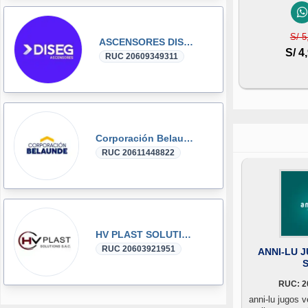
S/ 5
ASCENSORES DISEG
S/ 4
RUC 20609349311
Corporación Belaunde
RUC 20611448822
HV PLAST SOLUTIONS
RUC 20603921951
ANNI-LU 
S
RUC: 2
anni-lu jugos v