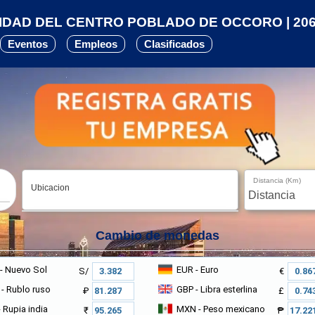
IDAD DEL CENTRO POBLADO DE OCCORO | 206
Eventos
Empleos
Clasificados
Distancia (Km)
Ubicacion
Cambio de monedas
- Nuevo Sol
EUR
- Euro
S/
€
- Rublo ruso
GBP
- Libra esterlina
₽
£
 Rupia india
MXN
- Peso mexicano
₹
₱