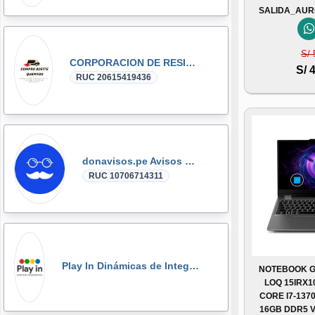
SALIDA_AUR
S/ 
CORPORACION DE RESIDUOS SEGOVIA.PERU SAC
S/ 
RUC 20615419436
donavisos.pe Avisos Clasificados
RUC 10706714311
Play In Dinámicas de Integración, Gymkanas, Eventos Corporativos
NOTEBOOK G
LOQ 15IRX10
CORE I7-1370
16GB DDR5 