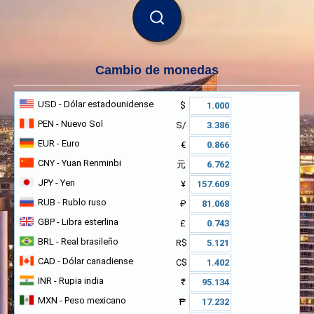
BUSCAR
Cambio de monedas
USD
- Dólar estadounidense
$
PEN
- Nuevo Sol
S/
EUR
- Euro
€
CNY
- Yuan Renminbi
元
JPY
- Yen
¥
RUB
- Rublo ruso
₽
GBP
- Libra esterlina
£
BRL
- Real brasileño
R$
CAD
- Dólar canadiense
C$
INR
- Rupia india
₹
MXN
- Peso mexicano
₱