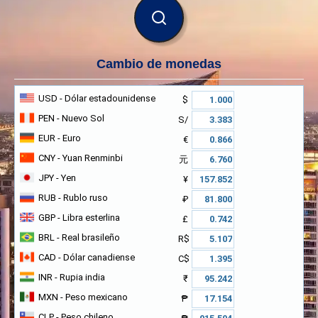
BUSCAR
Cambio de monedas
USD
- Dólar estadounidense
$
PEN
- Nuevo Sol
S/
EUR
- Euro
€
CNY
- Yuan Renminbi
元
JPY
- Yen
¥
RUB
- Rublo ruso
₽
GBP
- Libra esterlina
£
BRL
- Real brasileño
R$
CAD
- Dólar canadiense
C$
INR
- Rupia india
₹
MXN
- Peso mexicano
₱
CLP
- Peso chileno