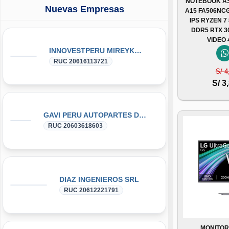
NOTEBOOK AS
Nuevas Empresas
A15 FA506NCG
IPS RYZEN 7
DDR5 RTX 3
VIDEO
INNOVESTPERU MIREYKA GROUP SAC
RUC 20616113721
S/ 4
S/ 3
GAVI PERU AUTOPARTES DONGFENG y DFSK GLORY
RUC 20603618603
DIAZ INGENIEROS SRL
RUC 20612221791
MONITOR