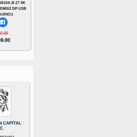
10A-B 27 4K
HDMIX2 DP USB
AURICU
30.00
89.00
N CAPITAL
C.