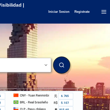
sibilidad |
Iniciar Sesion
Registrate
BUSCAR
CNY
- Yuan Renminbi
元
BRL
- Real brasileño
R$
CLP
- Peso chileno
₱