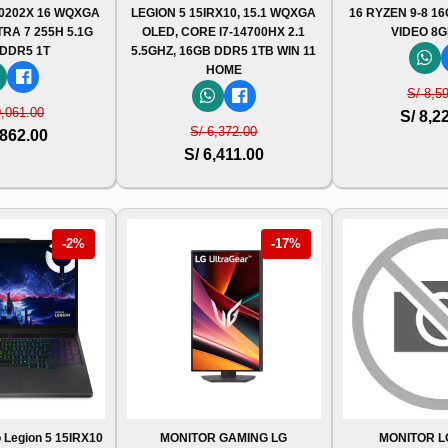
0202X 16 WQXGA
LEGION 5 15IRX10, 15.1 WQXGA
16 RYZEN 9-8 1
TRA 7 255H 5.1G
OLED, CORE I7-14700HX 2.1
VIDEO 8G
 DDR5 1T
5.5GHZ, 16GB DDR5 1TB WIN 11
HOME
S/ 8,5
0,061.00
S/ 8,2
S/ 6,372.00
,862.00
S/ 6,411.00
-2%
-17%
 Legion 5 15IRX10
MONITOR GAMING LG
MONITOR 