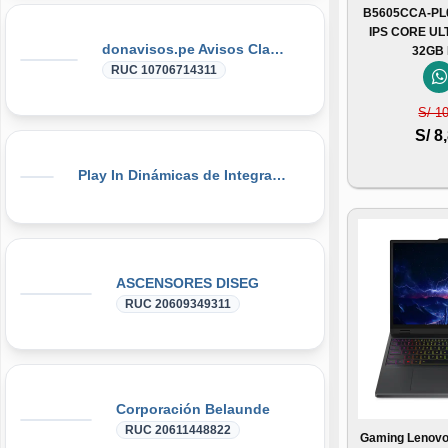
B5605CCA-PL
IPS CORE UL
donavisos.pe Avisos Clasificados
32GB
RUC 10706714311
S/ 1
S/ 8
Play In Dinámicas de Integración, Gymkanas, Eventos Corporativos
ASCENSORES DISEG
RUC 20609349311
Corporación Belaunde
RUC 20611448822
Gaming Lenovo