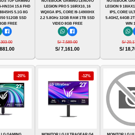
US TUF GAMING
NOTEBOOK GAMING LENOVO
NOTEBOOK GA
-HN334 15.6 FHD
LEGION PRO 5 16IRX10, 16
LEGION 9 18IAX
 8845HS 5.1G 8G
WQXGA IPS, CORE I9-14900HX
IPS, CORE UL
050 512GB SSD
2.2 5.8GHz 32GB RAM 1TB SSD
5.4GHZ, 64GB 2
 4GB FREE
VIDEO 8GB FREE
WIN 
,303.00
S/ 7,589.00
S/ 20,1
,881.00
S/ 7,161.00
S/ 18,
-20%
-12%
 LG GAMING
MONITOR LG ULTRAGEAR G4
MONITOR LG U