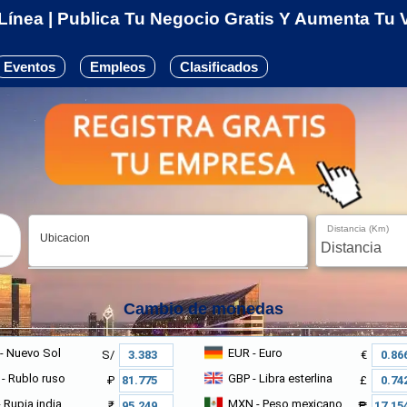
ínea | Publica Tu Negocio Gratis Y Aumenta Tu Vi
Eventos
Empleos
Clasificados
Distancia (Km)
Ubicacion
Cambio de monedas
- Nuevo Sol
EUR
- Euro
S/
€
- Rublo ruso
GBP
- Libra esterlina
₽
£
 Rupia india
MXN
- Peso mexicano
₹
₱