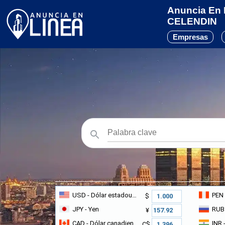
Anuncia En L
CELENDIN
Empresas
USD
- Dólar estadounidense
PEN
$
JPY
- Yen
RUB
¥
CAD
- Dólar canadiense
INR
-
C$