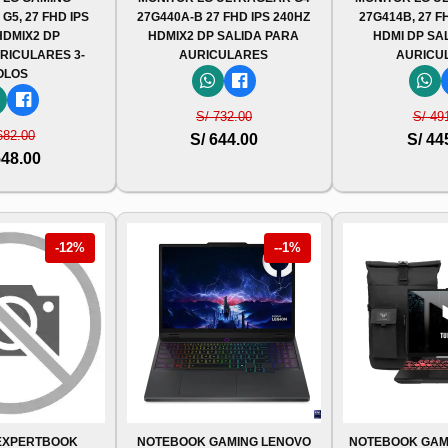
5, 27 FHD IPS
27G440A-B 27 FHD IPS 240HZ
27G414B, 27 F
HDMIX2 DP
HDMIX2 DP SALIDA PARA
HDMI DP SA
RICULARES 3-
AURICULARES
AURICU
OLOS
S/ 732.00
S/ 49
682.00
S/ 644.00
S/ 44
548.00
-12%
--1%
EXPERTBOOK
NOTEBOOK GAMING LENOVO
NOTEBOOK GAM