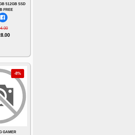
6GB 512GB SSD
B FREE
94.00
28.00
-8%
LG GAMER