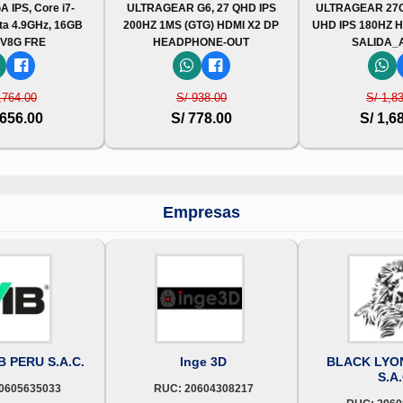
 IPS, Core i7-
ULTRAGEAR G6, 27 QHD IPS
ULTRAGEAR 27G8
ta 4.9GHz, 16GB
200HZ 1MS (GTG) HDMI X2 DP
UHD IPS 180HZ 
V8G FRE
HEADPHONE-OUT
SALIDA_
,764.00
S/ 938.00
S/ 1,8
,656.00
S/ 778.00
S/ 1,6
Empresas
 PERU S.A.C.
Inge 3D
BLACK LYO
S.A.
0605635033
RUC: 20604308217