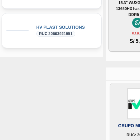
15.3" WUXGA
13650HX has
DDR5 
HV PLAST SOLUTIONS
RUC 20603921951
S/ 5
S/ 5
GRUPO MB
RUC: 2