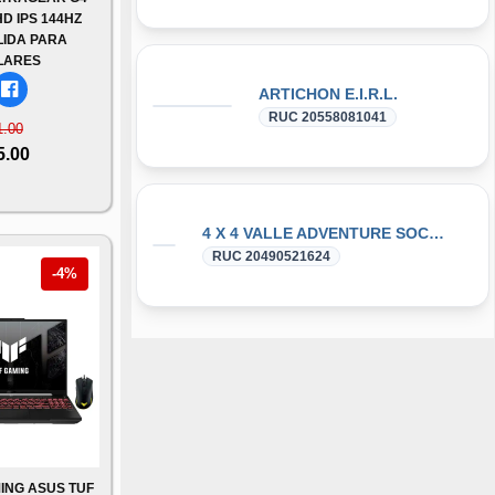
HD IPS 144HZ
LIDA PARA
LARES
ARTICHON E.I.R.L.
RUC 20558081041
1.00
5.00
4 X 4 VALLE ADVENTURE SOCIEDAD COMERCIAL DE RESPONSABILIDAD LIMITADA - 4 X 4 VALLE ADVENTURE S.R..L.
RUC 20490521624
-4%
ING ASUS TUF