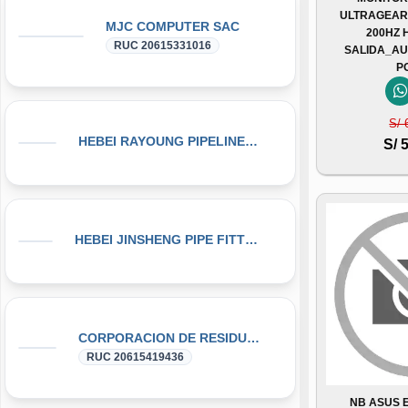
ULTRAGEAR G
MJC COMPUTER SAC
200HZ 
RUC 20615331016
SALIDA_AU
P
S/ 
HEBEI RAYOUNG PIPELINE TECHNOLOGY CO., LTD
S/ 
HEBEI JINSHENG PIPE FITTING MANUFACTURING CO., LT
CORPORACION DE RESIDUOS SEGOVIA.PERU SAC
RUC 20615419436
NB ASUS 