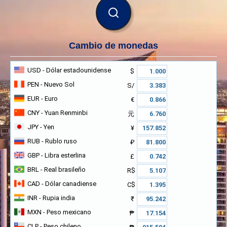
BUSCAR
Cambio de monedas
USD
- Dólar estadounidense
$
PEN
- Nuevo Sol
S/
EUR
- Euro
€
CNY
- Yuan Renminbi
元
JPY
- Yen
¥
RUB
- Rublo ruso
₽
GBP
- Libra esterlina
£
BRL
- Real brasileño
R$
CAD
- Dólar canadiense
C$
INR
- Rupia india
₹
MXN
- Peso mexicano
₱
CLP
- Peso chileno