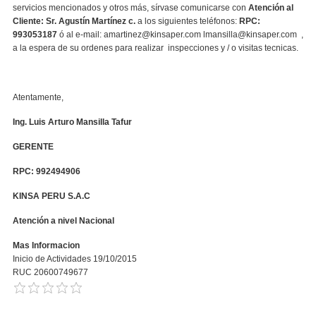
servicios mencionados y otros más, sírvase comunicarse con
Atención al
Cliente: Sr. Agustín Martínez c.
a los siguientes teléfonos:
RPC:
993053187
ó al e-mail:
amartinez@kinsaper.com
lmansilla
@kinsaper.com
,
a la espera de su ordenes para realizar inspecciones y / o visitas tecnicas.
Atentamente,
Ing. Luis Arturo Mansilla Tafur
GERENTE
RPC: 992494906
KINSA PERU S.A.C
Atención a nivel Nacional
Mas Informacion
Inicio de Actividades 19/10/2015
RUC 20600749677