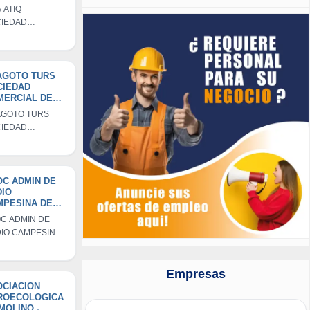
RRADA
A ATIQ
IEDAD
NIMA CERRADA
AGOTO TURS
CIEDAD
MERCIAL DE
SPONSABILIDA
GOTO TURS
IMITADA
IEDAD
ERCIAL DE
PONSABILIDAD
ITADA
C ADMIN DE
DIO
MPESINA DE
ABACA
C ADMIN DE
IO CAMPESINA
AYABACA
Empresas
OCIACION
ROECOLOGICA
MOLINO -