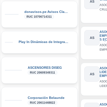
AS
ASOC
CRU
donavisos.pe Avisos Clasificados
RUC 10706714311
ASO
EMP
AS
S E
Play In Dinámicas de Integración, Gymkanas, Eventos Corporativos
SEÑ
ASOC
AYA
EMP
ECO
SEÑO
AYA
ASCENSORES DISEG
ASO
LID
RUC 20609349311
AS
EMP
S CA
ASOC
YATA
LIDE
SUY
EMP
AYA
CATA
Corporación Belaunde
- SU
RUC 20611448822
AYA
ASO