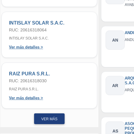
AYAB
INTISLAY SOLAR S.A.C.
RUC: 20616318064
AND
INTISLAY SOLAR S.A.C.
AN
AND
Ver más detalles >
RAIZ PURA S.R.L.
ARQ
RUC: 20616318030
S.A.
AR
RAIZ PURA S.R.L.
ARQU
Ver más detalles >
VER MÁS
ASO
PEQ
AS
PRO