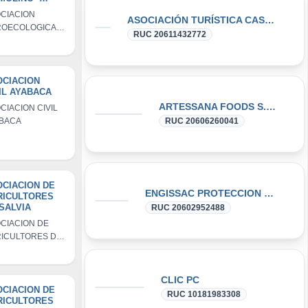
ROECO EL
CIACION
ASOCIACIÓN TURÍSTICA CASCADA LA DRAGONA DE BARBASCO PAMPA ANEXO SEÑOR DE LOS MILAGROS
LINO
ROECOLOGICA
RUC 20611432772
MOLINO -
OECO EL
INO
OCIACION
IL AYABACA
ARTESSANA FOODS S.R.L
CIACION CIVIL
BACA
RUC 20606260041
CIACION DE
ENGISSAC PROTECCION CATODICA PERU
RICULTORES
SALVIA
RUC 20602952488
CIACION DE
ICULTORES DE
VIA
CLIC PC
CIACION DE
RUC 10181983308
RICULTORES