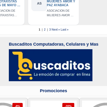
OTAXISTAS
MUJERES AMOR Y
AS
 DE MAYO -
PAZ AYABACA
BACA
IACION DE
ASOCIACION DE
TAXISTAS
MUJERES AMOR Y
 DE MAYO -
PAZ AYABACA
BACA
1
|
2
|
3
Next »
Last »
Buscaditos Computadoras, Celulares y Mas
Promociones
-8%
-20%