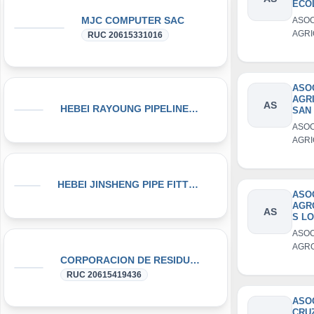
ECO
ORG
MJC COMPUTER SAC
ASOC
FRU
AGR
RUC 20615331016
CAM
ECOL
ORG
FRUT
CAM
ASO
AGR
AS
HEBEI RAYOUNG PIPELINE TECHNOLOGY CO., LTD
SAN
MAT
ASOC
AGR
SAN 
MAT
HEBEI JINSHENG PIPE FITTING MANUFACTURING CO., LT
ASO
AGR
AS
S L
CAM
ASOC
PIN
AGR
ASO
CORPORACION DE RESIDUOS SEGOVIA.PERU SAC
LOS 
AGR
DE P
RUC 20615419436
ASOC
AGR
ASO
CRU