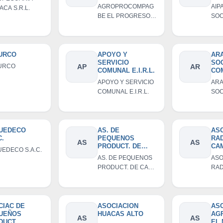
COMUNIDAD
CE
AGROPROCOMPAG
AIP
ACA S.R.L.
CAMPESINA DE
BE EL PROGRESO
SOC
SOCHABAMBA
COMUNIDAD
ANO
CAMPESINA DE
SOCHABAMBA
URCO
APOYO Y
AR
SERVICIO
SO
URCO
AP
AR
COMUNAL E.I.R.L.
CO
RE
APOYO Y SERVICIO
ARA
D L
COMUNAL E.I.R.L.
SOC
COM
RES
LIM
UEDECO
AS. DE
ASO
C.
PEQUENOS
RA
AS
AS
PRODUCT. DE
CA
EDECO S.A.C.
CAFE SAMANGA
AY
AS. DE PEQUENOS
ASO
PRODUCT. DE CAFE
RAD
SAMANGA
DE 
CIAC DE
ASOCIACION
AS
UEÑOS
HUACAS ALTO
AG
AS
AS
DUCT
EL 