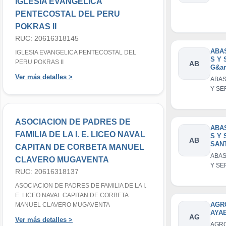
IGLESIA EVANGELICA
PENTECOSTAL DEL PERU
POKRAS II
RUC: 20616318145
ABA
IGLESIA EVANGELICA PENTECOSTAL DEL
S Y 
PERU POKRAS II
AB
G&am
Ver más detalles >
ABAS
Y SE
G&amp
ASOCIACION DE PADRES DE
ABA
FAMILIA DE LA I. E. LICEO NAVAL
S Y 
AB
SAN
CAPITAN DE CORBETA MANUEL
E.I.R
ABAS
CLAVERO MUGAVENTA
Y SE
RUC: 20616318137
ROSA 
ASOCIACION DE PADRES DE FAMILIA DE LA I.
E. LICEO NAVAL CAPITAN DE CORBETA
AGR
MANUEL CLAVERO MUGAVENTA
AYAB
AG
Ver más detalles >
AGR