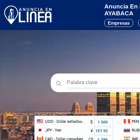
Anuncia En L
AYABACA
Empresas
USD
- Dólar estadounidense
PEN
$
JPY
- Yen
RUB
¥
CAD
- Dólar canadiense
INR
-
C$