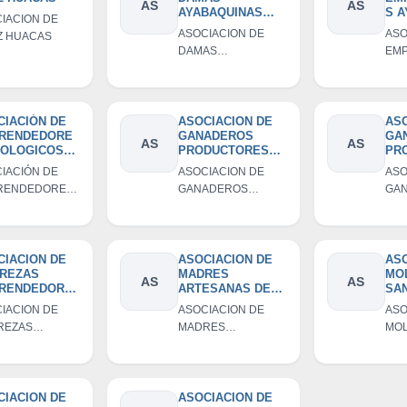
AS
AS
AYABAQUINAS
S 
IACION DE
AYUDA A TU
ASOCIACION DE
ASO
Z HUACAS
PROJIMO
DAMAS
EM
AYABAQUINAS
AYA
AYUDA A TU
PROJIMO
CIACIÓN DE
ASOCIACION DE
ASO
RENDEDORE
GANADEROS
GA
AS
AS
COLOGICOS
PRODUCTORES
PR
OR CAUTIVO-
DE LECHE
DE 
IACIÓN DE
ASOCIACION DE
ASO
BACA
AYABACA
SER
RENDEDORES
GANADEROS
GA
APROLECH
AG
LOGICOS
PRODUCTORES DE
PR
ALT
AY
R CAUTIVO-
LECHE AYABACA
LEC
BACA
APROLECH
SER
AG
CIACION DE
ASOCIACION DE
ASO
EREZAS
MADRES
MO
ALT
AS
AS
RENDEDORA
ARTESANAS DE
SAN
AYA
TALINA
YANCHALA
ARR
IACION DE
ASOCIACION DE
ASO
NDA -
AYPATE
PI
REZAS
MADRES
MOL
UPAMPA -
RENDEDORAS
ARTESANAS DE
LUC
BACA
LINA YATANDA
YANCHALA AYPATE
- P
YUPAMPA -
BACA
CIACION DE
ASOCIACION DE