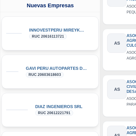
AGR
Nuevas Empresas
ASOC
PRO
PEQ
HID
PRO
S S
CAU
AGR
MOL
PRO
INNOVESTPERU MIREYKA GROUP SAC
SAN
HIDR
ASO
RUC 20616113721
AGR
SEÑO
AS
CUL
LOS 
SANG
ASOC
AGR
CUL
GAVI PERU AUTOPARTES DONGFENG y DFSK GLORY
RUC 20603618603
ASO
CIVI
AS
DES
RUR
ASOC
AYA
PARA
DIAZ INGENIEROS SRL
DES
RUC 20612221791
RURA
AYAB
ASO
AGR
AS