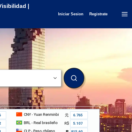
sibilidad |
Iniciar Sesion
Registrate
BUSCAR
CNY
- Yuan Renminbi
元
BRL
- Real brasileño
R$
CLP
- Peso chileno
₱