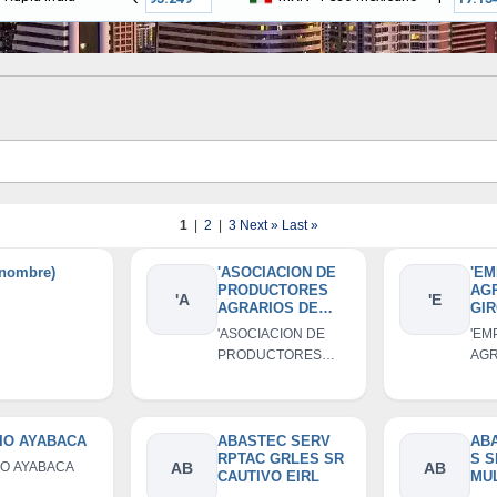
1
|
2
|
3
Next »
Last »
 nombre)
'ASOCIACION DE
'E
PRODUCTORES
AG
'A
'E
AGRARIOS DE
GIR
JAMBUR'
AY
'ASOCIACION DE
'EM
SO
PRODUCTORES
AGR
CO
AGRARIOS DE
GIR
RE
D L
JAMBUR'
AYA
SOC
COM
DIO AYABACA
ABASTEC SERV
AB
RPTAC GRLES SR
S S
RES
IO AYABACA
AB
AB
CAUTIVO EIRL
MUL
LIM
AG