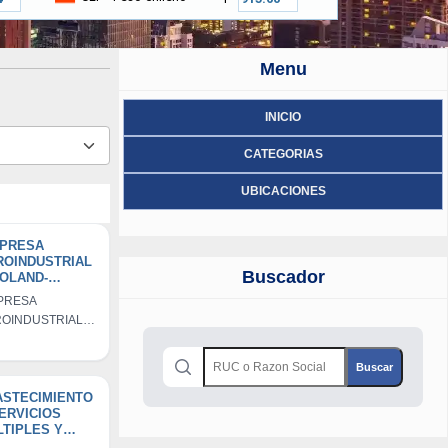
Menu
INICIO
CATEGORIAS
UBICACIONES
MPRESA
ROINDUSTRIAL
Buscador
OLAND-
ABACA
PRESA
CIEDAD
OINDUSTRIAL
MERCIAL DE
OLAND-
SPONSABILIDA
IMITADA'
BACA
IEDAD
ERCIAL DE
ASTECIMIENTO
ERVICIOS
PONSABILIDAD
TIPLES Y
ITADA'
RO-