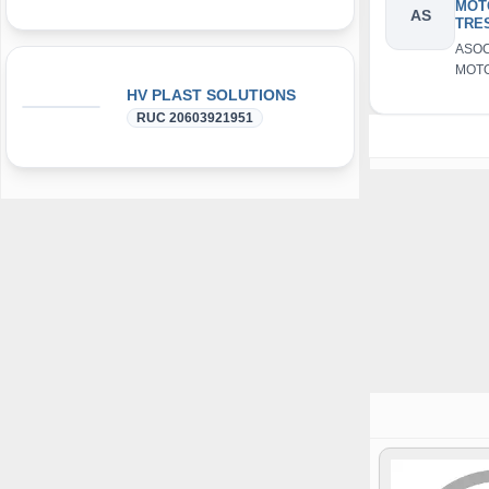
MOT
AS
TRES
AYA
ASOC
MOTO
TRES
HV PLAST SOLUTIONS
AYA
RUC 20603921951