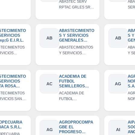
ABASTEC SERV
ABA
EX
RPTAC GRLES SR
SER
LO
CAUTIVO EIRL
MUL
AY
SO
EXP
CO
AND
RE
SOC
STECIMIENTO
ABASTECIMIENTO
AB
SERVICIOS
S Y SERVICIOS
S Y
COM
AB
AB
p;G E.I.R.L.
GENERALES
GE
RE
DIVINO NIñO S.A.C
SE
TECIMIENTOS
ABASTECIMIENTOS
ABA
OL
RVICIOS
Y SERVICIOS
Y S
SO
;G E.I.R.L.
GENERALES DIVINO
GEN
CO
RE
NIñO S.A.C
DE 
D L
SOC
COM
STECIMIENTO
ACADEMIA DE
AG
SERVICIOS
FUTBOL
NO
RES
AC
AG
TA ROSA
SEMILLEROS
S.A
LIM
.L.
SPORT CAUTIVO
TECIMIENTOS
ACADEMIA DE
AGR
SOCIEDAD
RVICIOS SANTA
FUTBOL
NOR
ANONIMA
E.I.R.L.
SEMILLEROS
CERRADA
SPORT CAUTIVO
SOCIEDAD
ANONIMA CERRADA
OPECUARIA
AGROPROCOMPA
AIP
ACA S.R.L.
GBE EL
SO
AG
AI
PROGRESO
AN
OPECUARIA