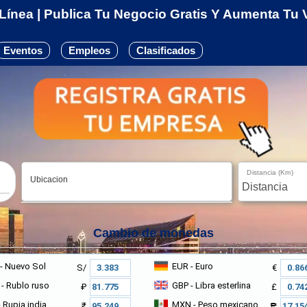
ínea | Publica Tu Negocio Gratis Y Aumenta Tu Vi
Eventos
Empleos
Clasificados
Distancia (Km)
Ubicacion
Cambio de monedas
- Nuevo Sol
EUR
- Euro
S/
€
- Rublo ruso
GBP
- Libra esterlina
₽
£
 Rupia india
MXN
- Peso mexicano
₹
₱