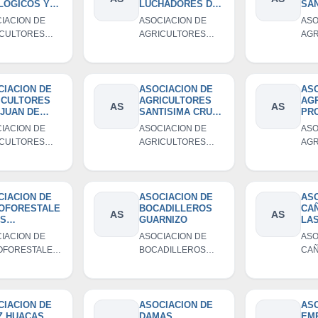
LOGICOS Y
LUCHADORES DE
SAN
ANICOS
LANCHIPAMPA
LA
IACION DE
ASOCIACION DE
ASO
TOS DEL
ICULTORES
AGRICULTORES
AGR
PO
OGICOS Y
LUCHADORES DE
SAN
ANICOS
LANCHIPAMPA
LA
OS DEL
PO
CIACION DE
ASOCIACION DE
ASO
ICULTORES
AGRICULTORES
AG
AS
AS
 JUAN DE
SANTISIMA CRUZ
PR
ALACAS
DE AUL
DE 
IACION DE
ASOCIACION DE
ASO
UL
ICULTORES
AGRICULTORES
AGR
JUAN DE
SANTISIMA CRUZ
PR
ALACAS
DE AUL
TRI
UL
CIACION DE
ASOCIACION DE
ASO
OFORESTALE
BOCADILLEROS
CA
AS
AS
OS
GUARNIZO
LAS
PESINOS DE
AC
IACION DE
ASOCIACION DE
ASO
GOLA
OFORESTALES
BOCADILLEROS
CAÑ
CIACION
CAMPESINOS
GUARNIZO
LAS
OFOCAP
INGOLA
AC
IACION
OFOCAP
CIACION DE
ASOCIACION DE
ASO
Z HUACAS
DAMAS
EM