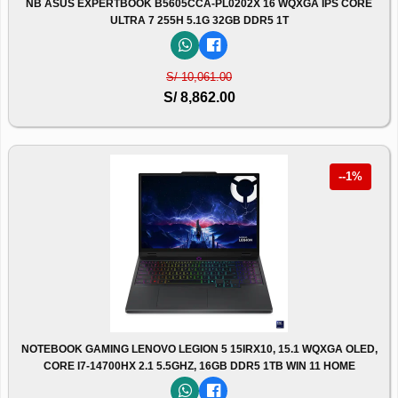
NB ASUS EXPERTBOOK B5605CCA-PL0202X 16 WQXGA IPS CORE
ULTRA 7 255H 5.1G 32GB DDR5 1T
S/ 10,061.00
S/ 8,862.00
--1%
NOTEBOOK GAMING LENOVO LEGION 5 15IRX10, 15.1 WQXGA OLED,
CORE I7-14700HX 2.1 5.5GHZ, 16GB DDR5 1TB WIN 11 HOME