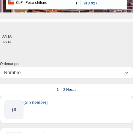
CLP
- Peso chileno
₱
ANTA
ANTA
Ordenar por
1
|
2
Next »
(Sin nombre)
(S