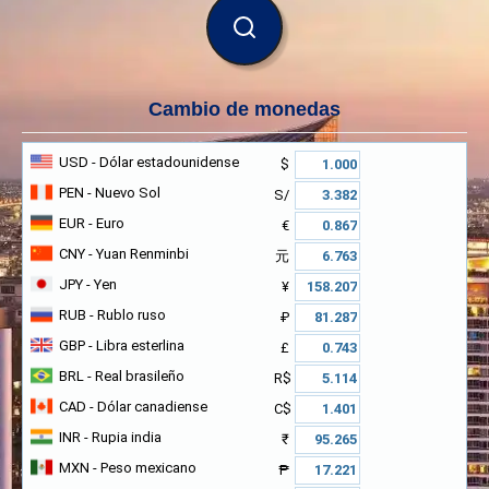
BUSCAR
Cambio de monedas
USD
- Dólar estadounidense
$
PEN
- Nuevo Sol
S/
EUR
- Euro
€
CNY
- Yuan Renminbi
元
JPY
- Yen
¥
RUB
- Rublo ruso
₽
GBP
- Libra esterlina
£
BRL
- Real brasileño
R$
CAD
- Dólar canadiense
C$
INR
- Rupia india
₹
MXN
- Peso mexicano
₱