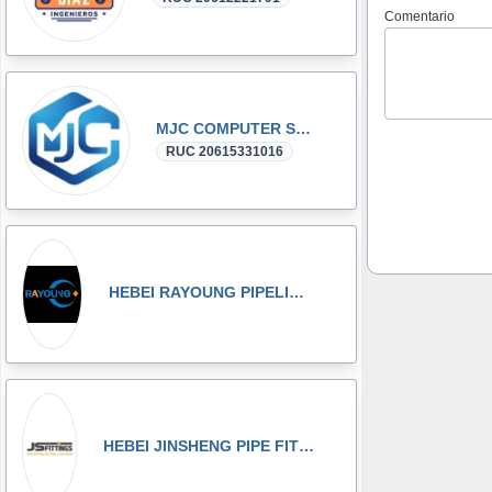
Comentario
MJC COMPUTER SAC
RUC 20615331016
HEBEI RAYOUNG PIPELINE TECHNOLOGY CO., LTD
HEBEI JINSHENG PIPE FITTING MANUFACTURING CO., LT