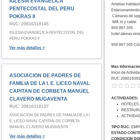
IGLESIA EVANGELICA
Amplias habitaci
PENTECOSTAL DEL PERU
Estacionamiento 
POKRAS II
Cámaras de seg
Wifi, tv y cable.
RUC: 20616318145
959 997 205
IGLESIA EVANGELICA PENTECOSTAL DEL
hotel.atenas.re
PERU POKRAS II
959 997 205
Cli
Ver más detalles >
Mas Informacio
Inicio de Activid
ASOCIACION DE PADRES DE
RUC 20601939
FAMILIA DE LA I. E. LICEO NAVAL
CAPITAN DE CORBETA MANUEL
ACTIVIDADES:
CLAVERO MUGAVENTA
HOTELES
RUC: 20616318137
RESTAURA
ASOCIACION DE PADRES DE FAMILIA DE LA I.
ACTIVIDA
E. LICEO NAVAL CAPITAN DE CORBETA
MANUEL CLAVERO MUGAVENTA
TIPO RUC:
EMPR
ESTADO CONTR
Ver más detalles >
CONDICION DOM