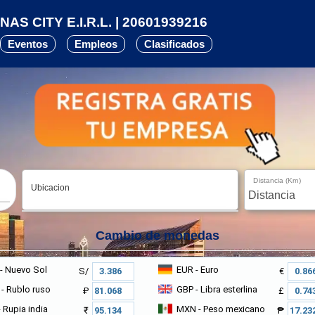
AS CITY E.I.R.L. | 20601939216
Eventos
Empleos
Clasificados
Distancia (Km)
Ubicacion
Cambio de monedas
- Nuevo Sol
EUR
- Euro
S/
€
- Rublo ruso
GBP
- Libra esterlina
₽
£
 Rupia india
MXN
- Peso mexicano
₹
₱