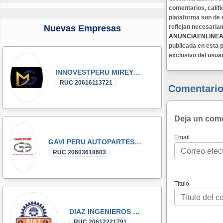
comentarios, califi
plataforma son de 
Nuevas Empresas
reflejan necesaria
ANUNCIAENLINE
publicada en esta p
exclusivo del usua
INNOVESTPERU MIREYKA GROUP SAC
RUC 20616113721
Comentario
Deja un com
Email
GAVI PERU AUTOPARTES DONGFENG y DFSK GLORY
RUC 20603618603
Título
DIAZ INGENIEROS SRL
RUC 20612221791