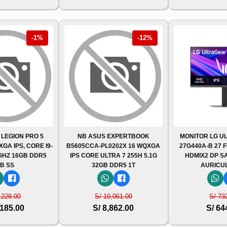
-1%
-12%
 LEGION PRO 5
NB ASUS EXPERTBOOK
MONITOR LG U
XGA IPS, CORE I9-
B5605CCA-PL0202X 16 WQXGA
27G440A-B 27 
8GHZ 16GB DDR5
IPS CORE ULTRA 7 255H 5.1G
HDMIX2 DP S
TB SS
32GB DDR5 1T
AURICU
,228.00
S/ 10,061.00
S/ 73
,185.00
S/ 8,862.00
S/ 64