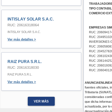
TRABAJADORE
TIPO CONTABIL
COMERCIO EXT
INTISLAY SOLAR S.A.C.
RUC: 20616318064
EMPRESAS SIM
INTISLAY SOLAR S.A.C.
RUC: 20609417
RUC: 204951028
Ver más detalles >
INVERSIONES G
RUC: 20605808
RUC: 204527828
RUC: 20610243
RUC: 206144252
RAIZ PURA S.R.L.
RUC: 206019392
RUC: 20616318030
RUC: 206040126
RAIZ PURA S.R.L.
Ver más detalles >
ANUNCIAENLINE
fuentes oficiales,
Tributaria (SUNAT)
consideradas confi
VER MÁS
que dicha informa
actualizada, por lo
desactualización d