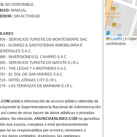
S:
NO DISPONIBLE
IDAD:
MANUAL
ERIOR:
SIN ACTIVIDAD
ILARES
Leaflet
|
© Open
456 - SERVICIOS TURISTICOS MONTESIERPE SAC
contributors
41 - ALVAREZ & SANTISTEBAN INMOBILIARIA E
ENERALES S.A.C.
388 - INVERSIONES EL CHARRO S.A.C.
05 - SERVICIOS TURISTICOS MATUTE E.I.R.L.
071 - THE LEGACY 4 BROTHERS S.A.C.
97 - EL SOL DE SAN ANDRES S.A.C.
16 - HOTEL ATENAS CITY E.I.R.L.
79 - LAS TERRAZAS DE MARIMAR E.I.R.L.
A.COM
publica información de acceso público obtenida de
 incluyendo la Superintendencia Nacional de Administración
, así como de otras bases de datos públicas o privadas
ables. No obstante,
ANUNCIAENLINEA.COM
no garantiza
ción sea exacta, completa o esté permanentemente
 que no se responsabiliza por errores, omisiones o
e los datos exhibidos. Asimismo, las opiniones,