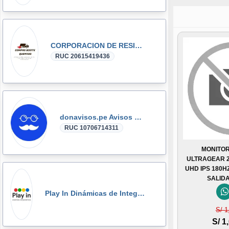
CORPORACION DE RESIDUOS SEGOVIA.PERU SAC
RUC 20615419436
donavisos.pe Avisos Clasificados
RUC 10706714311
MONITOR
ULTRAGEAR 2
UHD IPS 180H
SALID
Play In Dinámicas de Integración, Gymkanas, Eventos Corporativos
S/ 1
S/ 1