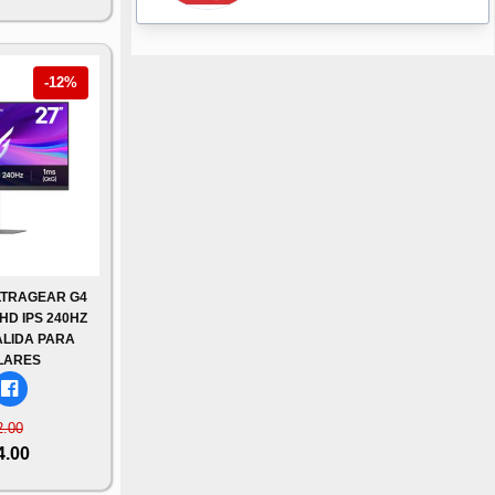
-12%
LTRAGEAR G4
FHD IPS 240HZ
ALIDA PARA
LARES
2.00
4.00