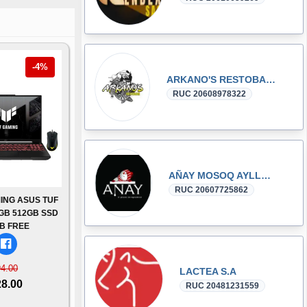
-4%
ARKANO'S RESTOBAR S.A.C.
RUC 20608978322
AÑAY MOSOQ AYLLU S.R.L.
RUC 20607725862
ING ASUS TUF
6GB 512GB SSD
B FREE
94.00
LACTEA S.A
28.00
RUC 20481231559