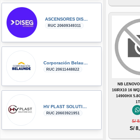
ASCENSORES DISEG
RUC 20609349311
Corporación Belaunde
RUC 20611448822
NB LENOVO
16IRX10 16 WQ
14900HX 5.
1
HV PLAST SOLUTIONS
RUC 20603921951
S/ 8
S/ 8