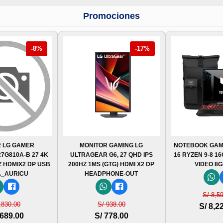
Promociones
-8%
-17%
 LG GAMER
MONITOR GAMING LG
NOTEBOOK GAM
7G810A-B 27 4K
ULTRAGEAR G6, 27 QHD IPS
16 RYZEN 9-8 1
Z HDMIX2 DP USB
200HZ 1MS (GTG) HDMI X2 DP
VIDEO 8G
A_AURICU
HEADPHONE-OUT
S/ 8,5
,830.00
S/ 938.00
S/ 8,2
,689.00
S/ 778.00