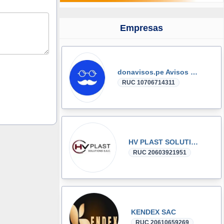
Empresas
donavisos.pe Avisos Clasificados
RUC 10706714311
HV PLAST SOLUTIONS
RUC 20603921951
KENDEX SAC
RUC 20610659269