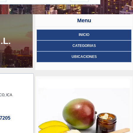
Menu
INICIO
.L.
CATEGORIAS
UBICACIONES
CO, ICA
7205