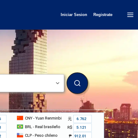
Iniciar Sesion
Registrate
BUSCAR
CNY
- Yuan Renminbi
元
BRL
- Real brasileño
R$
CLP
- Peso chileno
₱