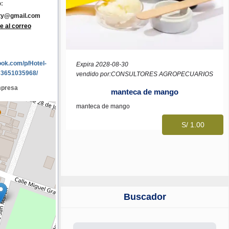
:
ity@gmail.com
e al correo
ook.com/p/Hotel-
Expira 2028-08-30
63651035968/
vendido por:CONSULTORES AGROPECUARIOS
mpresa
manteca de mango
manteca de mango
S/ 1.00
Buscador