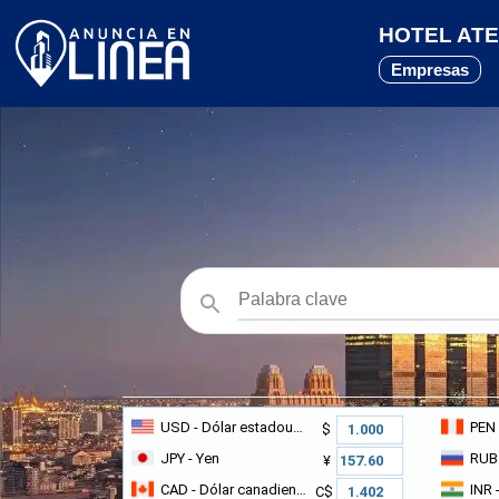
HOTEL ATEN
Empresas
USD
- Dólar estadounidense
PEN
$
JPY
- Yen
RUB
¥
CAD
- Dólar canadiense
INR
-
C$