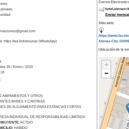
Correo Electronico
ones.
hotel.atenasc
privado.
uridad.
Enviar mensaj
Sitio web:
servaciones@gmail.com
https://www.faceb
ck:
https://wa.link/wxunqx
(WhatsApp)
Atenas-City-1000
Ubicación de la e
n
+
ades 28 / Enero / 2020
−
216
 CAMPAMENTOS Y OTROS
NTES BARES Y CANTINAS
DES DE ALOJAMIENTO PARA ESTANCIAS CORTAS
ESA INDIVIDUAL DE RESPONSABILIDAD LIMITADA
IBUYENTE:
ACTIVO
ICILIO:
HABIDO