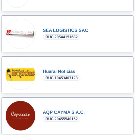
SEA LOGISTICS SAC
RUC 20544151682
Huaral Noticias
RUC 10453407123
AQP CAYMA S.A.C.
RUC 20455540152