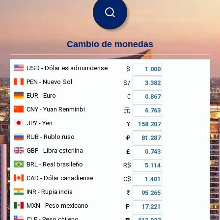
BUSCAR
Cambio de monedas
USD
- Dólar estadounidense
$
PEN
- Nuevo Sol
S/
EUR
- Euro
€
CNY
- Yuan Renminbi
元
JPY
- Yen
¥
RUB
- Rublo ruso
₽
GBP
- Libra esterlina
£
BRL
- Real brasileño
R$
CAD
- Dólar canadiense
C$
INR
- Rupia india
₹
MXN
- Peso mexicano
₱
CLP
- Peso chileno