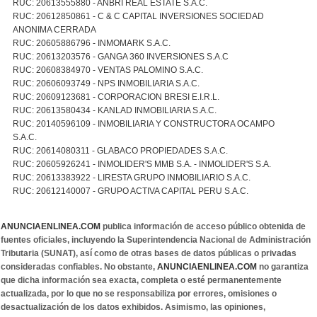
RUC: 20613555880 - ANBRI REAL ESTATE S.A.C.
RUC: 20612850861 - C & C CAPITAL INVERSIONES SOCIEDAD
ANONIMA CERRADA
RUC: 20605886796 - INMOMARK S.A.C.
RUC: 20613203576 - GANGA 360 INVERSIONES S.A.C
RUC: 20608384970 - VENTAS PALOMINO S.A.C.
RUC: 20606093749 - NPS INMOBILIARIA S.A.C.
RUC: 20609123681 - CORPORACION BRESI E.I.R.L.
RUC: 20613580434 - KANLAD INMOBILIARIA S.A.C.
RUC: 20140596109 - INMOBILIARIA Y CONSTRUCTORA OCAMPO
S.A.C.
RUC: 20614080311 - GLABACO PROPIEDADES S.A.C.
RUC: 20605926241 - INMOLIDER'S MMB S.A. - INMOLIDER'S S.A.
RUC: 20613383922 - LIRESTA GRUPO INMOBILIARIO S.A.C.
RUC: 20612140007 - GRUPO ACTIVA CAPITAL PERU S.A.C.
ANUNCIAENLINEA.COM
publica información de acceso público obtenida de
fuentes oficiales, incluyendo la Superintendencia Nacional de Administración
Tributaria (SUNAT), así como de otras bases de datos públicas o privadas
consideradas confiables. No obstante,
ANUNCIAENLINEA.COM
no garantiza
que dicha información sea exacta, completa o esté permanentemente
actualizada, por lo que no se responsabiliza por errores, omisiones o
desactualización de los datos exhibidos. Asimismo, las opiniones,