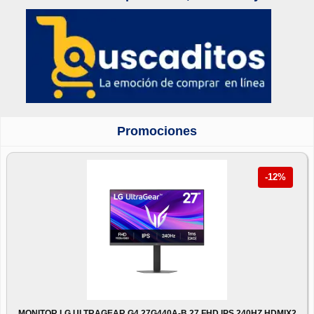
Promociones
-12%
MONITOR LG ULTRAGEAR G4 27G440A-B 27 FHD IPS 240HZ HDMIX2