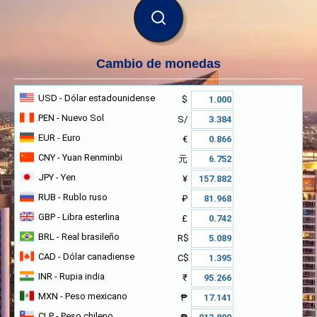
BUSCAR
Cambio de monedas
USD
- Dólar estadounidense
$
PEN
- Nuevo Sol
S/
EUR
- Euro
€
CNY
- Yuan Renminbi
元
JPY
- Yen
¥
RUB
- Rublo ruso
₽
GBP
- Libra esterlina
£
BRL
- Real brasileño
R$
CAD
- Dólar canadiense
C$
INR
- Rupia india
₹
MXN
- Peso mexicano
₱
CLP
- Peso chileno