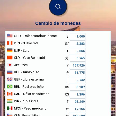
BUSCAR
Cambio de monedas
USD
- Dólar estadounidense
$
PEN
- Nuevo Sol
S/
EUR
- Euro
€
CNY
- Yuan Renminbi
元
JPY
- Yen
¥
RUB
- Rublo ruso
₽
GBP
- Libra esterlina
£
BRL
- Real brasileño
R$
CAD
- Dólar canadiense
C$
INR
- Rupia india
₹
MXN
- Peso mexicano
₱
CLP
- Peso chileno