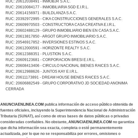
RUC: 20612038491 - INMOBJR S.A.C.
RUC: 20610084177 - INMOBILIARIA SGD E.I.R.L.
RUC: 20614156971 - BUILDLANZA S.A.C.
RUC: 20392972995 - CIKA CONSTRUCCIONES GENERALES S.A.C.
RUC: 20609970503 - CONSTRUCTORA CASA CREATIVA E.I.R.L.
RUC: 20602488129 - GRUPO INMOBILIARIO BIEN EN CASA S.A.C.
RUC: 20613817850 - ARGOT GRUPO INMOBILIARIO S.A.C.
RUC: 20546917852 - INVERSIONES ESTINOS S.A.C.
RUC: 20612000591 - HORIZONTE REALTY S.A.C.
RUC: 20612388351 - PLUSTION S.A.C.
RUC: 20609123681 - CORPORACION BRESI E.I.R.L.
RUC: 20608413406 - CIRCULO NACIONAL BIENES RAICES S.A.C.
RUC: 20612988626 - JUNTOS KAY E.I.R.L.
RUC: 20611173891 - DREAM HOUSE BIENES RAICES S.A.C.
RUC: 20606882549 - GRUPO CORPORATIVO JD SOCIEDAD ANONIMA
CERRADA
ANUNCIAENLINEA.COM
publica información de acceso público obtenida de
fuentes oficiales, incluyendo la Superintendencia Nacional de Administración
Tributaria (SUNAT), así como de otras bases de datos públicas o privadas
consideradas confiables. No obstante,
ANUNCIAENLINEA.COM
no garantiza
que dicha información sea exacta, completa o esté permanentemente
actualizada, por lo que no se responsabiliza por errores, omisiones o