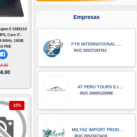
Empresas
gion 5 15IRX10
PS, Core i7-
4.9GHz, 16GB
FYR INTERNATIONAL GROUP S.A.C
G FRE
RUC 20537193761
64.00
56.00
AT PERU TOURS E.I.R.L.
RUC 20605120998
-15%
MILYSZ IMPORT PRODUCT E.I.R.L.
RUC 20523073410