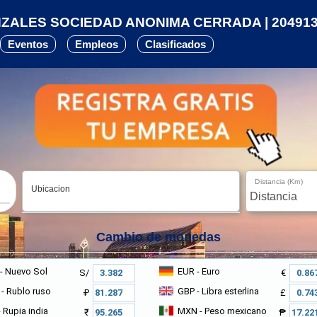
ZALES SOCIEDAD ANONIMA CERRADA | 204913
Eventos
Empleos
Clasificados
Distancia (Km)
Ubicacion
Cambio de monedas
- Nuevo Sol
EUR
- Euro
S/
€
- Rublo ruso
GBP
- Libra esterlina
₽
£
 Rupia india
MXN
- Peso mexicano
₹
₱