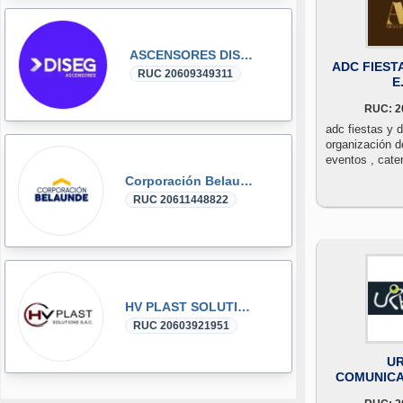
ASCENSORES DISEG
ADC FIEST
RUC 20609349311
E.
RUC: 2
adc fiestas y de
organización d
eventos , cater
entretenimiento
Corporación Belaunde
RUC 20611448822
HV PLAST SOLUTIONS
RUC 20603921951
U
COMUNICAC