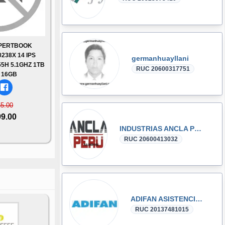
XPERTBOOK
238X 14 IPS
germanhuayllani
5H 5.1GHZ 1TB
RUC 20600317751
 16GB
55.00
99.00
INDUSTRIAS ANCLA PERU S.R.L
RUC 20600413032
ADIFAN ASISTENCIAL
RUC 20137481015