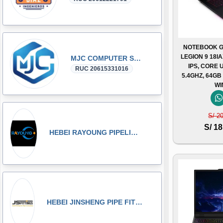
NOTEBOOK G
LEGION 9 18I
MJC COMPUTER SAC
IPS, CORE 
RUC 20615331016
5.4GHZ, 64GB
WI
S/ 2
S/ 18
HEBEI RAYOUNG PIPELINE TECHNOLOGY CO., LTD
HEBEI JINSHENG PIPE FITTING MANUFACTURING CO., LT