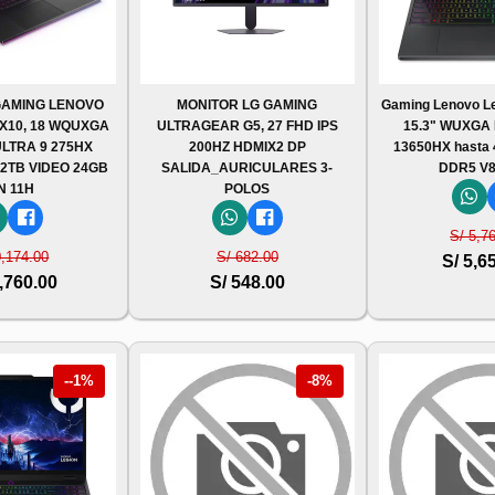
AMING LENOVO
MONITOR LG GAMING
Gaming Lenovo Le
AX10, 18 WQUXGA
ULTRAGEAR G5, 27 FHD IPS
15.3" WUXGA I
ULTRA 9 275HX
200HZ HDMIX2 DP
13650HX hasta 
 2TB VIDEO 24GB
SALIDA_AURICULARES 3-
DDR5 V8
N 11H
POLOS
S/ 5,7
0,174.00
S/ 682.00
S/ 5,6
,760.00
S/ 548.00
--1%
-8%