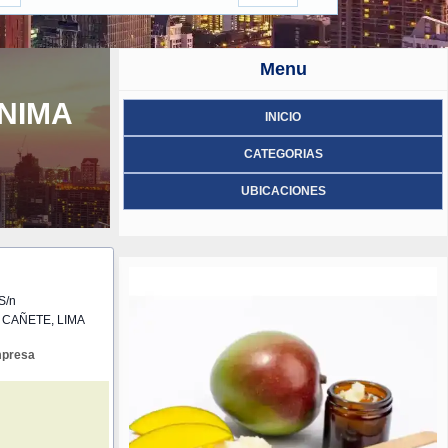
Menu
NIMA
INICIO
CATEGORIAS
UBICACIONES
S/n
 CAÑETE, LIMA
mpresa