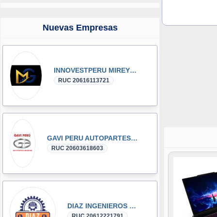
Nuevas Empresas
INNOVESTPERU MIREYKA GROUP SAC
RUC 20616113721
GAVI PERU AUTOPARTES DONGFENG y DFSK GLORY
RUC 20603618603
DIAZ INGENIEROS SRL
RUC 20612221791