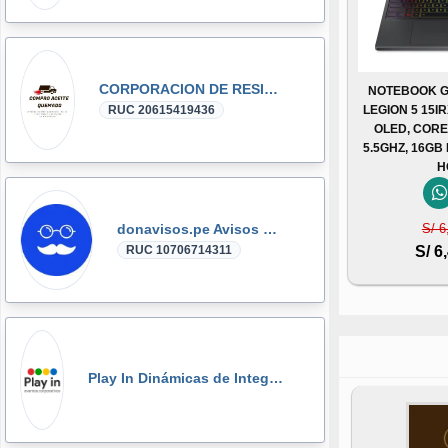
CORPORACION DE RESIDUOS SEGOVIA.PERU SAC
NOTEBOOK G
LEGION 5 15I
RUC 20615419436
OLED, CORE 
5.5GHZ, 16GB
H
S/ 6
donavisos.pe Avisos Clasificados
S/ 6
RUC 10706714311
Play In Dinámicas de Integración, Gymkanas, Eventos Corporativos