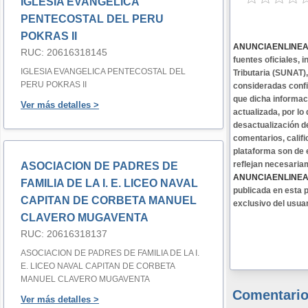
IGLESIA EVANGELICA
PENTECOSTAL DEL PERU
POKRAS II
ANUNCIAENLINE
RUC: 20616318145
fuentes oficiales,
IGLESIA EVANGELICA PENTECOSTAL DEL
Tributaria (SUNAT)
PERU POKRAS II
consideradas confi
que dicha informa
Ver más detalles >
actualizada, por lo
desactualización d
comentarios, califi
plataforma son de 
reflejan necesaria
ASOCIACION DE PADRES DE
ANUNCIAENLINE
FAMILIA DE LA I. E. LICEO NAVAL
publicada en esta p
CAPITAN DE CORBETA MANUEL
exclusivo del usua
CLAVERO MUGAVENTA
RUC: 20616318137
ASOCIACION DE PADRES DE FAMILIA DE LA I.
E. LICEO NAVAL CAPITAN DE CORBETA
MANUEL CLAVERO MUGAVENTA
Comentario
Ver más detalles >