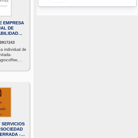
E EMPRESA
UAL DE
BILIDAD
AGROCOFFEE
0917243
.L.
a individual de
mitada-
 agrocoffee,
ostenibilidad
.
 SERVICIOS
 SOCIEDAD
ERRADA -