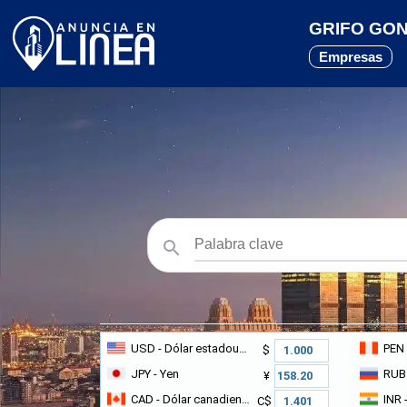
GRIFO GON
Empresas
USD
- Dólar estadounidense
PEN
$
JPY
- Yen
RUB
¥
CAD
- Dólar canadiense
INR
-
C$