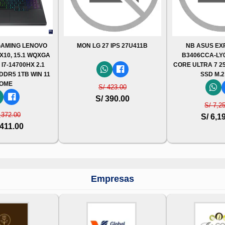
AMING LENOVO
MON LG 27 IPS 27U411B
NB ASUS E
RX10, 15.1 WQXGA
B3406CCA-LY0
I7-14700HX 2.1
CORE ULTRA 7 25
 DDR5 1TB WIN 11
SSD M.2
OME
S/ 423.00
S/ 390.00
S/ 7,2
,372.00
S/ 6,1
,411.00
Empresas