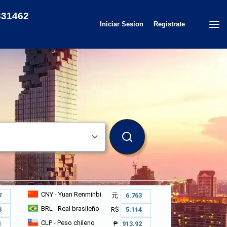
31462
Iniciar Sesion
Registrate
BUSCAR
CNY
- Yuan Renminbi
元
BRL
- Real brasileño
R$
CLP
- Peso chileno
₱