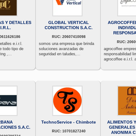
AS Y DETALLES
GLOBAL VERTICAL
AGROCOFFE
I.R.L.
CONSTRUCTION S.A.C.
INDIVID
RESPONSA
0611626186
RUC: 20607410098
LIMITADA- 
RUC: 2060
E.I.R
talles e.i.r.l.
somos una empresa que brinda
e todo tipo de
soluciones avanzadas de
agrocoffee empres
ing ,
seguridad en taludes,
responsabilidad li
, etc.
desarrollando nuestros proyectos
agrocoffee e.i.r.l.
en los sectores de minería,
apostando por la s
energía, transporte, industria e
de los agricultores
infraestructura realizando los
trabajos desde el diseño,
planificación, dirección y
ejecución.
RBANA
TechnoService - Chimbote
ALIMENTOS Y
IONES S.A.C.
GENERALES
RUC: 10701827240
ANONIMA C