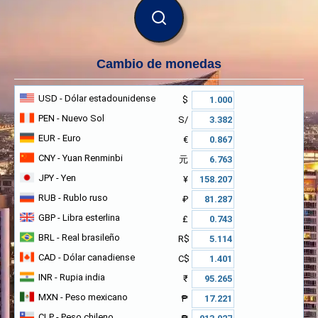
BUSCAR
Cambio de monedas
USD
- Dólar estadounidense
$
PEN
- Nuevo Sol
S/
EUR
- Euro
€
CNY
- Yuan Renminbi
元
JPY
- Yen
¥
RUB
- Rublo ruso
₽
GBP
- Libra esterlina
£
BRL
- Real brasileño
R$
CAD
- Dólar canadiense
C$
INR
- Rupia india
₹
MXN
- Peso mexicano
₱
CLP
- Peso chileno