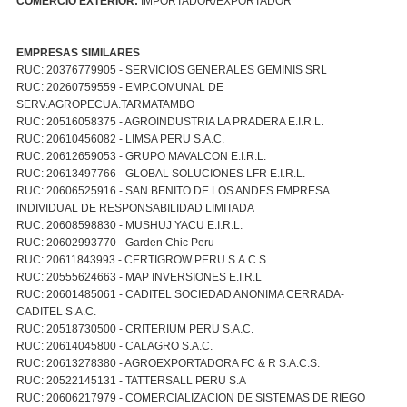
COMERCIO EXTERIOR:
IMPORTADOR/EXPORTADOR
EMPRESAS SIMILARES
RUC: 20376779905 - SERVICIOS GENERALES GEMINIS SRL
RUC: 20260759559 - EMP.COMUNAL DE
SERV.AGROPECUA.TARMATAMBO
RUC: 20516058375 - AGROINDUSTRIA LA PRADERA E.I.R.L.
RUC: 20610456082 - LIMSA PERU S.A.C.
RUC: 20612659053 - GRUPO MAVALCON E.I.R.L.
RUC: 20613497766 - GLOBAL SOLUCIONES LFR E.I.R.L.
RUC: 20606525916 - SAN BENITO DE LOS ANDES EMPRESA
INDIVIDUAL DE RESPONSABILIDAD LIMITADA
RUC: 20608598830 - MUSHUJ YACU E.I.R.L.
RUC: 20602993770 - Garden Chic Peru
RUC: 20611843993 - CERTIGROW PERU S.A.C.S
RUC: 20555624663 - MAP INVERSIONES E.I.R.L
RUC: 20601485061 - CADITEL SOCIEDAD ANONIMA CERRADA-
CADITEL S.A.C.
RUC: 20518730500 - CRITERIUM PERU S.A.C.
RUC: 20614045800 - CALAGRO S.A.C.
RUC: 20613278380 - AGROEXPORTADORA FC & R S.A.C.S.
RUC: 20522145131 - TATTERSALL PERU S.A
RUC: 20606217979 - COMERCIALIZACION DE SISTEMAS DE RIEGO