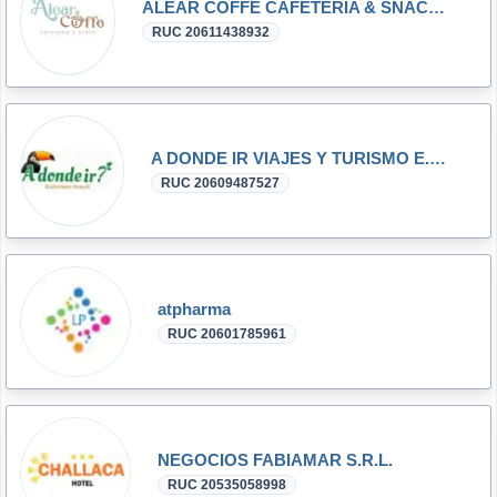
ALEAR COFFE CAFETERIA & SNACK E.I.R.L.
RUC 20611438932
A DONDE IR VIAJES Y TURISMO E.I.R.L.
RUC 20609487527
atpharma
RUC 20601785961
NEGOCIOS FABIAMAR S.R.L.
RUC 20535058998