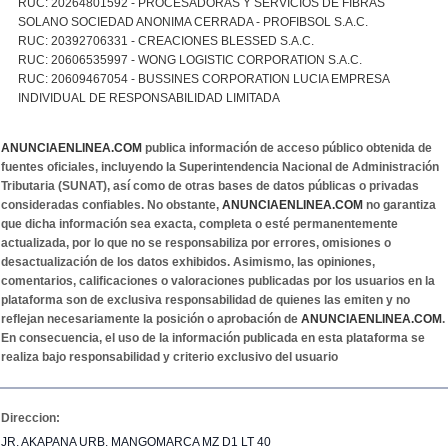
RUC: 20264801592 - PROCESADORAS Y SERVICIOS DE FIBRAS
SOLANO SOCIEDAD ANONIMA CERRADA - PROFIBSOL S.A.C.
RUC: 20392706331 - CREACIONES BLESSED S.A.C.
RUC: 20606535997 - WONG LOGISTIC CORPORATION S.A.C.
RUC: 20609467054 - BUSSINES CORPORATION LUCIA EMPRESA
INDIVIDUAL DE RESPONSABILIDAD LIMITADA
ANUNCIAENLINEA.COM
publica información de acceso público obtenida de
fuentes oficiales, incluyendo la Superintendencia Nacional de Administración
Tributaria (SUNAT), así como de otras bases de datos públicas o privadas
consideradas confiables. No obstante,
ANUNCIAENLINEA.COM
no garantiza
que dicha información sea exacta, completa o esté permanentemente
actualizada, por lo que no se responsabiliza por errores, omisiones o
desactualización de los datos exhibidos. Asimismo, las opiniones,
comentarios, calificaciones o valoraciones publicadas por los usuarios en la
plataforma son de exclusiva responsabilidad de quienes las emiten y no
reflejan necesariamente la posición o aprobación de
ANUNCIAENLINEA.COM
.
En consecuencia, el uso de la información publicada en esta plataforma se
realiza bajo responsabilidad y criterio exclusivo del usuario
Direccion:
JR. AKAPANA URB. MANGOMARCA MZ D1 LT 40