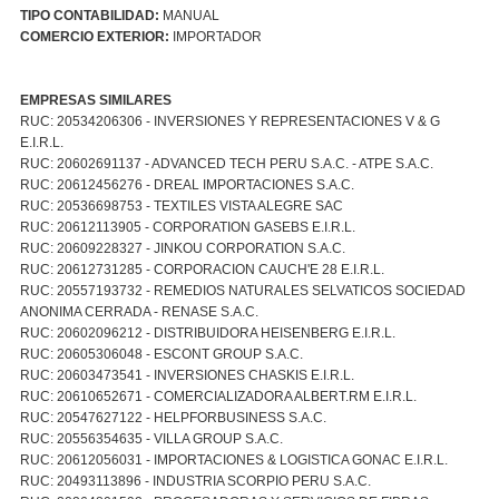
TIPO CONTABILIDAD:
MANUAL
COMERCIO EXTERIOR:
IMPORTADOR
EMPRESAS SIMILARES
RUC: 20534206306 - INVERSIONES Y REPRESENTACIONES V & G
E.I.R.L.
RUC: 20602691137 - ADVANCED TECH PERU S.A.C. - ATPE S.A.C.
RUC: 20612456276 - DREAL IMPORTACIONES S.A.C.
RUC: 20536698753 - TEXTILES VISTA ALEGRE SAC
RUC: 20612113905 - CORPORATION GASEBS E.I.R.L.
RUC: 20609228327 - JINKOU CORPORATION S.A.C.
RUC: 20612731285 - CORPORACION CAUCH'E 28 E.I.R.L.
RUC: 20557193732 - REMEDIOS NATURALES SELVATICOS SOCIEDAD
ANONIMA CERRADA - RENASE S.A.C.
RUC: 20602096212 - DISTRIBUIDORA HEISENBERG E.I.R.L.
RUC: 20605306048 - ESCONT GROUP S.A.C.
RUC: 20603473541 - INVERSIONES CHASKIS E.I.R.L.
RUC: 20610652671 - COMERCIALIZADORA ALBERT.RM E.I.R.L.
RUC: 20547627122 - HELPFORBUSINESS S.A.C.
RUC: 20556354635 - VILLA GROUP S.A.C.
RUC: 20612056031 - IMPORTACIONES & LOGISTICA GONAC E.I.R.L.
RUC: 20493113896 - INDUSTRIA SCORPIO PERU S.A.C.