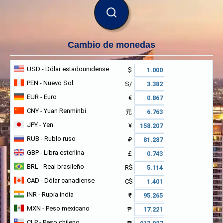
BUSCAR
Cambio de monedas
USD
- Dólar estadounidense
$
PEN
- Nuevo Sol
S/
EUR
- Euro
€
CNY
- Yuan Renminbi
元
JPY
- Yen
¥
RUB
- Rublo ruso
₽
GBP
- Libra esterlina
£
BRL
- Real brasileño
R$
CAD
- Dólar canadiense
C$
INR
- Rupia india
₹
MXN
- Peso mexicano
₱
CLP
- Peso chileno