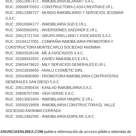
RUC: 20612667471 - INMOBILIARIA BLANART S.A.C.
RUC: 20609970503 - CONSTRUCTORA CASA CREATIVA E.I.R.L.
RUC: 20613386727 - MUNDO INMOBILIARIO Y SERVICIOS JESSMAR
S.A.C.
RUC: 20610084177 - INMOBILIARIA SGD E.I.R.L.
RUC: 20605902651 - INVERSIONES SAEDHER E.I.R.L.
RUC: 20613721704 - GRUPO ARELLANO Y ASOCIADOS S.A.C.
RUC: 20194127091 - COMPAÑIA INMOBILIARIA PROMOTORA Y
CONSTRUCTORA MONTECARLO SOCIEDAD ANONIMA
RUC: 20603028148 - ME & ASOCIADOS S.A.C.
RUC: 20289043552 - KAVIEV INMUEBLES E.I.R.L.
RUC: 20604479623 - MILY SERVICIOS GENERALES E.I.R.L.
RUC: 20422836650 - ANALU COSMETIC EIRL
RUC: 20544890990 - PROMOTORA INMOBILIARIA CONTRATISTAS
GENERALES SAN DIEGO S.A.C
RUC: 20613580434 - KANLAD INMOBILIARIA S.A.C.
RUC: 20608707299 - VIGA VERDE S.A.C.
RUC: 20613001604 - INMOBILIARIA VM@RC E.I.R.L.
RUC: 20550019958 - INMOBILIARIA CONSTRUCTORA EL VALLE
SOCIEDAD ANONIMA CERRADA
RUC: 20612482595 - INMOBILIARIA EDIFICAR S.A.C.
ANUNCIAENLINEA.COM
publica información de acceso público obtenida de