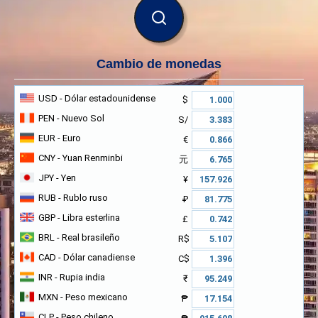
BUSCAR
Cambio de monedas
USD
- Dólar estadounidense
$
PEN
- Nuevo Sol
S/
EUR
- Euro
€
CNY
- Yuan Renminbi
元
JPY
- Yen
¥
RUB
- Rublo ruso
₽
GBP
- Libra esterlina
£
BRL
- Real brasileño
R$
CAD
- Dólar canadiense
C$
INR
- Rupia india
₹
MXN
- Peso mexicano
₱
CLP
- Peso chileno