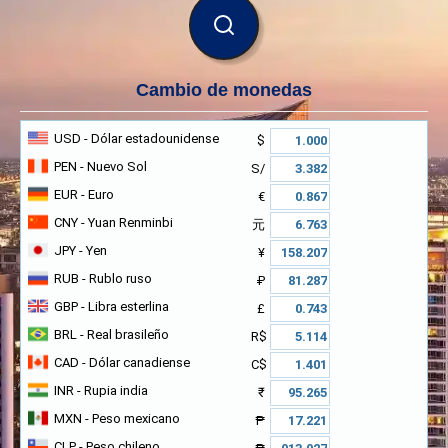
BUSCAR
Cambio de monedas
USD
- Dólar estadounidense
$
PEN
- Nuevo Sol
S/
EUR
- Euro
€
CNY
- Yuan Renminbi
元
JPY
- Yen
¥
RUB
- Rublo ruso
₽
GBP
- Libra esterlina
£
BRL
- Real brasileño
R$
CAD
- Dólar canadiense
C$
INR
- Rupia india
₹
MXN
- Peso mexicano
₱
CLP
- Peso chileno