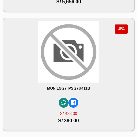
S/ 5,656.00
-8%
MON LG 27 IPS 27U411B
S/ 423.00
S/ 390.00