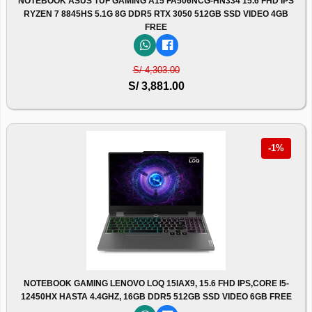
NOTEBOOK ASUS TUF GAMING A15 FA506NCG-HN334 15.6 FHD IPS
RYZEN 7 8845HS 5.1G 8G DDR5 RTX 3050 512GB SSD VIDEO 4GB
FREE
S/ 4,303.00
S/ 3,881.00
-1%
NOTEBOOK GAMING LENOVO LOQ 15IAX9, 15.6 FHD IPS,CORE I5-
12450HX HASTA 4.4GHZ, 16GB DDR5 512GB SSD VIDEO 6GB FREE