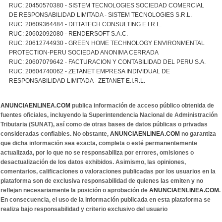
RUC: 20450570380 - SISTEM TECNOLOGIES SOCIEDAD COMERCIAL
DE RESPONSABILIDAD LIMITADA - SISTEM TECNOLOGIES S.R.L.
RUC: 20609364484 - DITTATECH CONSULTING E.I.R.L.
RUC: 20602092080 - RENDERSOFT S.A.C.
RUC: 20612744930 - GREEN HOME TECHNOLOGY ENVIRONMENTAL
PROTECTION-PERU SOCIEDAD ANONIMA CERRADA
RUC: 20607079642 - FACTURACION Y CONTABILIDAD DEL PERU S.A.
RUC: 20604740062 - ZETANET EMPRESA INDIVIDUAL DE
RESPONSABILIDAD LIMITADA - ZETANET E.I.R.L.
ANUNCIAENLINEA.COM
publica información de acceso público obtenida de
fuentes oficiales, incluyendo la Superintendencia Nacional de Administración
Tributaria (SUNAT), así como de otras bases de datos públicas o privadas
consideradas confiables. No obstante,
ANUNCIAENLINEA.COM
no garantiza
que dicha información sea exacta, completa o esté permanentemente
actualizada, por lo que no se responsabiliza por errores, omisiones o
desactualización de los datos exhibidos. Asimismo, las opiniones,
comentarios, calificaciones o valoraciones publicadas por los usuarios en la
plataforma son de exclusiva responsabilidad de quienes las emiten y no
reflejan necesariamente la posición o aprobación de
ANUNCIAENLINEA.COM
.
En consecuencia, el uso de la información publicada en esta plataforma se
realiza bajo responsabilidad y criterio exclusivo del usuario