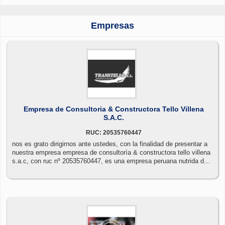
Empresas
Empresa de Consultoria & Constructora Tello Villena
S.A.C.
RUC: 20535760447
nos es grato dirigirnos ante ustedes, con la finalidad de presentar a
nuestra empresa empresa de consultoría & constructora tello villena
s.a.c, con ruc nº 20535760447, es una empresa peruana nutrida de
la amplia experiencia multidisciplinaria de sus socios y
colaboradores, quienes vienen brindando servicios de ejecutando
obras en el sector industrial, minería, agroindustria, metalúrgica,
petroquímica, metalmecánica, textil, pesquera, papelera, alimentaria.