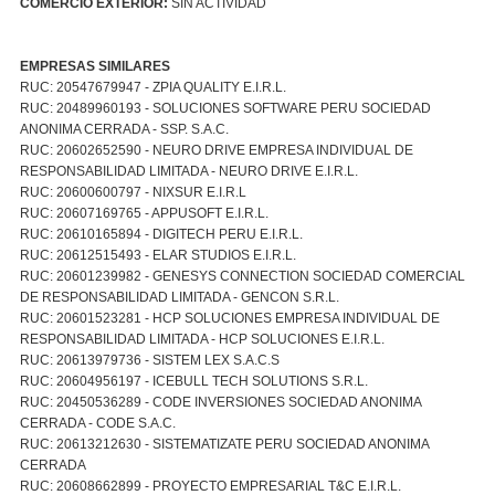
COMERCIO EXTERIOR:
SIN ACTIVIDAD
EMPRESAS SIMILARES
RUC: 20547679947 - ZPIA QUALITY E.I.R.L.
RUC: 20489960193 - SOLUCIONES SOFTWARE PERU SOCIEDAD
ANONIMA CERRADA - SSP. S.A.C.
RUC: 20602652590 - NEURO DRIVE EMPRESA INDIVIDUAL DE
RESPONSABILIDAD LIMITADA - NEURO DRIVE E.I.R.L.
RUC: 20600600797 - NIXSUR E.I.R.L
RUC: 20607169765 - APPUSOFT E.I.R.L.
RUC: 20610165894 - DIGITECH PERU E.I.R.L.
RUC: 20612515493 - ELAR STUDIOS E.I.R.L.
RUC: 20601239982 - GENESYS CONNECTION SOCIEDAD COMERCIAL
DE RESPONSABILIDAD LIMITADA - GENCON S.R.L.
RUC: 20601523281 - HCP SOLUCIONES EMPRESA INDIVIDUAL DE
RESPONSABILIDAD LIMITADA - HCP SOLUCIONES E.I.R.L.
RUC: 20613979736 - SISTEM LEX S.A.C.S
RUC: 20604956197 - ICEBULL TECH SOLUTIONS S.R.L.
RUC: 20450536289 - CODE INVERSIONES SOCIEDAD ANONIMA
CERRADA - CODE S.A.C.
RUC: 20613212630 - SISTEMATIZATE PERU SOCIEDAD ANONIMA
CERRADA
RUC: 20608662899 - PROYECTO EMPRESARIAL T&C E.I.R.L.