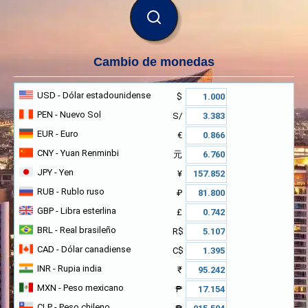
BUSCAR
Cambio de monedas
USD
- Dólar estadounidense
$
PEN
- Nuevo Sol
S/
EUR
- Euro
€
CNY
- Yuan Renminbi
元
JPY
- Yen
¥
RUB
- Rublo ruso
₽
GBP
- Libra esterlina
£
BRL
- Real brasileño
R$
CAD
- Dólar canadiense
C$
INR
- Rupia india
₹
MXN
- Peso mexicano
₱
CLP
- Peso chileno