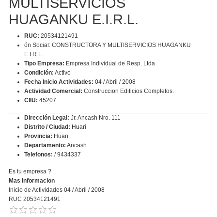
MULTISERVICIOS
HUAGANKU E.I.R.L.
RUC:
20534121491
ón Social: CONSTRUCTORA Y MULTISERVICIOS HUAGANKU
E.I.R.L.
Tipo Empresa:
Empresa Individual de Resp. Ltda
Condición:
Activo
Fecha Inicio Actividades:
04 / Abril / 2008
Actividad Comercial:
Construccion Edificios Completos.
CIIU:
45207
Dirección Legal:
Jr. Ancash Nro. 111
Distrito / Ciudad:
Huari
Provincia:
Huari
Departamento:
Ancash
Telefonos:
/ 9434337
Es tu empresa ?
Mas Informacion
Inicio de Actividades 04 / Abril / 2008
RUC 20534121491