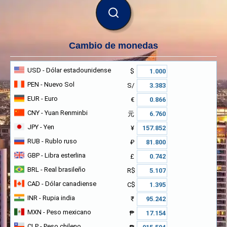
BUSCAR
Cambio de monedas
USD
- Dólar estadounidense
$
PEN
- Nuevo Sol
S/
EUR
- Euro
€
CNY
- Yuan Renminbi
元
JPY
- Yen
¥
RUB
- Rublo ruso
₽
GBP
- Libra esterlina
£
BRL
- Real brasileño
R$
CAD
- Dólar canadiense
C$
INR
- Rupia india
₹
MXN
- Peso mexicano
₱
CLP
- Peso chileno