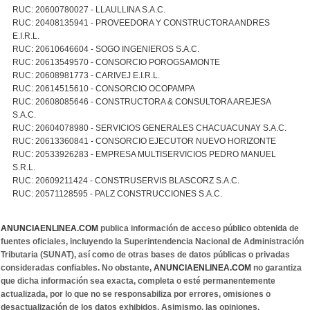
RUC: 20600780027 - LLAULLINA S.A.C.
RUC: 20408135941 - PROVEEDORA Y CONSTRUCTORA ANDRES
E.I.R.L.
RUC: 20610646604 - SOGO INGENIEROS S.A.C.
RUC: 20613549570 - CONSORCIO POROGSAMONTE
RUC: 20608981773 - CARIVEJ E.I.R.L.
RUC: 20614515610 - CONSORCIO OCOPAMPA
RUC: 20608085646 - CONSTRUCTORA & CONSULTORA AREJESA
S.A.C.
RUC: 20604078980 - SERVICIOS GENERALES CHACUACUNAY S.A.C.
RUC: 20613360841 - CONSORCIO EJECUTOR NUEVO HORIZONTE
RUC: 20533926283 - EMPRESA MULTISERVICIOS PEDRO MANUEL
S.R.L.
RUC: 20609211424 - CONSTRUSERVIS BLASCORZ S.A.C.
RUC: 20571128595 - PALZ CONSTRUCCIONES S.A.C.
ANUNCIAENLINEA.COM
publica información de acceso público obtenida de
fuentes oficiales, incluyendo la Superintendencia Nacional de Administración
Tributaria (SUNAT), así como de otras bases de datos públicas o privadas
consideradas confiables. No obstante,
ANUNCIAENLINEA.COM
no garantiza
que dicha información sea exacta, completa o esté permanentemente
actualizada, por lo que no se responsabiliza por errores, omisiones o
desactualización de los datos exhibidos. Asimismo, las opiniones,