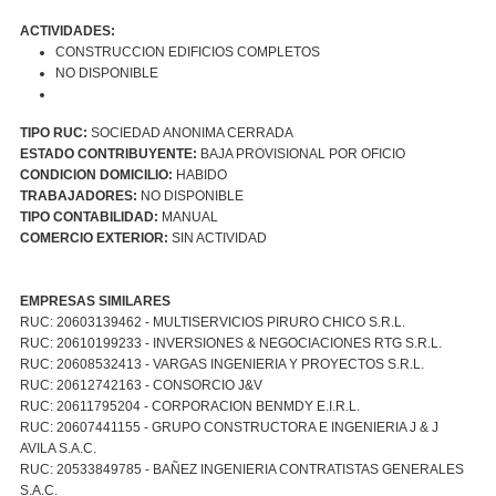
ACTIVIDADES:
CONSTRUCCION EDIFICIOS COMPLETOS
NO DISPONIBLE
TIPO RUC:
SOCIEDAD ANONIMA CERRADA
ESTADO CONTRIBUYENTE:
BAJA PROVISIONAL POR OFICIO
CONDICION DOMICILIO:
HABIDO
TRABAJADORES:
NO DISPONIBLE
TIPO CONTABILIDAD:
MANUAL
COMERCIO EXTERIOR:
SIN ACTIVIDAD
EMPRESAS SIMILARES
RUC: 20603139462 - MULTISERVICIOS PIRURO CHICO S.R.L.
RUC: 20610199233 - INVERSIONES & NEGOCIACIONES RTG S.R.L.
RUC: 20608532413 - VARGAS INGENIERIA Y PROYECTOS S.R.L.
RUC: 20612742163 - CONSORCIO J&V
RUC: 20611795204 - CORPORACION BENMDY E.I.R.L.
RUC: 20607441155 - GRUPO CONSTRUCTORA E INGENIERIA J & J
AVILA S.A.C.
RUC: 20533849785 - BAÑEZ INGENIERIA CONTRATISTAS GENERALES
S.A.C.