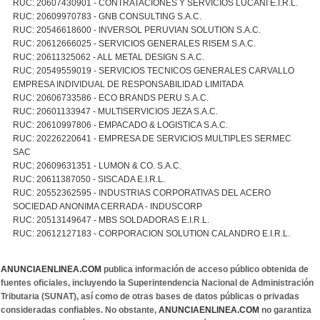
RUC: 20607430901 - CONTRATACIONES Y SERVICIOS LUCANI E.I.R.L.
RUC: 20609970783 - GNB CONSULTING S.A.C.
RUC: 20546618600 - INVERSOL PERUVIAN SOLUTION S.A.C.
RUC: 20612666025 - SERVICIOS GENERALES RISEM S.A.C.
RUC: 20611325062 - ALL METAL DESIGN S.A.C.
RUC: 20549559019 - SERVICIOS TECNICOS GENERALES CARVALLO
EMPRESA INDIVIDUAL DE RESPONSABILIDAD LIMITADA
RUC: 20606733586 - ECO BRANDS PERU S.A.C.
RUC: 20601133947 - MULTISERVICIOS JEZA S.A.C.
RUC: 20610997806 - EMPACADO & LOGISTICA S.A.C.
RUC: 20226220641 - EMPRESA DE SERVICIOS MULTIPLES SERMEC
SAC
RUC: 20609631351 - LUMON & CO. S.A.C.
RUC: 20611387050 - SISCADA E.I.R.L.
RUC: 20552362595 - INDUSTRIAS CORPORATIVAS DEL ACERO
SOCIEDAD ANONIMA CERRADA - INDUSCORP
RUC: 20513149647 - MBS SOLDADORAS E.I.R.L.
RUC: 20612127183 - CORPORACION SOLUTION CALANDRO E.I.R.L.
ANUNCIAENLINEA.COM
publica información de acceso público obtenida de
fuentes oficiales, incluyendo la Superintendencia Nacional de Administración
Tributaria (SUNAT), así como de otras bases de datos públicas o privadas
consideradas confiables. No obstante,
ANUNCIAENLINEA.COM
no garantiza