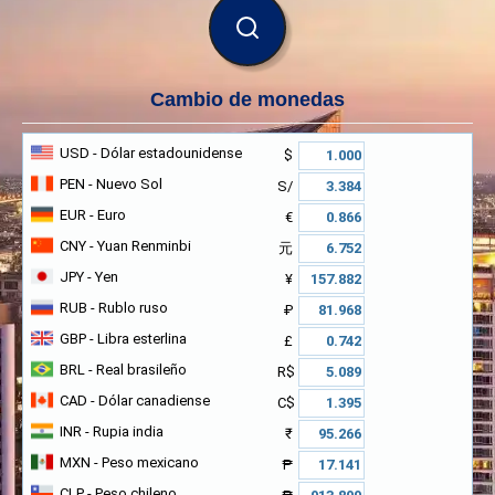
BUSCAR
Cambio de monedas
USD
- Dólar estadounidense
$
PEN
- Nuevo Sol
S/
EUR
- Euro
€
CNY
- Yuan Renminbi
元
JPY
- Yen
¥
RUB
- Rublo ruso
₽
GBP
- Libra esterlina
£
BRL
- Real brasileño
R$
CAD
- Dólar canadiense
C$
INR
- Rupia india
₹
MXN
- Peso mexicano
₱
CLP
- Peso chileno