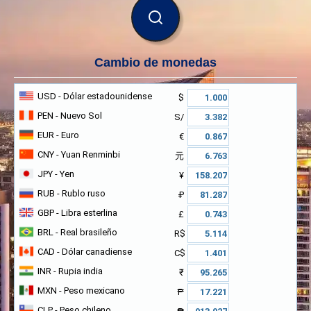
BUSCAR
Cambio de monedas
USD
- Dólar estadounidense
$
PEN
- Nuevo Sol
S/
EUR
- Euro
€
CNY
- Yuan Renminbi
元
JPY
- Yen
¥
RUB
- Rublo ruso
₽
GBP
- Libra esterlina
£
BRL
- Real brasileño
R$
CAD
- Dólar canadiense
C$
INR
- Rupia india
₹
MXN
- Peso mexicano
₱
CLP
- Peso chileno