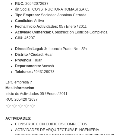
RUC:
20542072637
ón Social: CONSTRUCTORA ROMASI S.A.C.
Tipo Empresa:
Sociedad Anonima Cerrada
Condición:
Activo
Fecha Inicio Actividades:
05 / Enero / 2011
Actividad Comercial:
Construccion Edificios Completos.
CIIU:
45207
Dirección Legal:
Jr. Leoncio Prado Nro. S/n
Distrito / Ciudad:
Huari
Provincia:
Huari
Departamento:
Ancash
Telefonos:
/ 943129073
Es tu empresa ?
Mas Informacion
Inicio de Actividades 05 / Enero / 2011
RUC 20542072637
ACTIVIDADES:
CONSTRUCCION EDIFICIOS COMPLETOS
ACTIVIDADES DE ARQUITECTURA E INGENIERIA