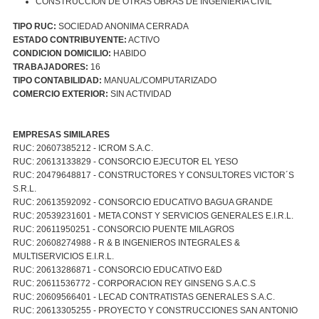
CONSTRUCCION DE OTRAS OBRAS DE INGENIERIA CIVIL
TIPO RUC:
SOCIEDAD ANONIMA CERRADA
ESTADO CONTRIBUYENTE:
ACTIVO
CONDICION DOMICILIO:
HABIDO
TRABAJADORES:
16
TIPO CONTABILIDAD:
MANUAL/COMPUTARIZADO
COMERCIO EXTERIOR:
SIN ACTIVIDAD
EMPRESAS SIMILARES
RUC: 20607385212 - ICROM S.A.C.
RUC: 20613133829 - CONSORCIO EJECUTOR EL YESO
RUC: 20479648817 - CONSTRUCTORES Y CONSULTORES VICTOR´S
S.R.L.
RUC: 20613592092 - CONSORCIO EDUCATIVO BAGUA GRANDE
RUC: 20539231601 - META CONST Y SERVICIOS GENERALES E.I.R.L.
RUC: 20611950251 - CONSORCIO PUENTE MILAGROS
RUC: 20608274988 - R & B INGENIEROS INTEGRALES &
MULTISERVICIOS E.I.R.L.
RUC: 20613286871 - CONSORCIO EDUCATIVO E&D
RUC: 20611536772 - CORPORACION REY GINSENG S.A.C.S
RUC: 20609566401 - LECAD CONTRATISTAS GENERALES S.A.C.
RUC: 20613305255 - PROYECTO Y CONSTRUCCIONES SAN ANTONIO