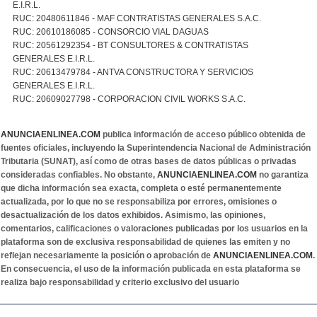
E.I.R.L.
RUC: 20480611846 - MAF CONTRATISTAS GENERALES S.A.C.
RUC: 20610186085 - CONSORCIO VIAL DAGUAS
RUC: 20561292354 - BT CONSULTORES & CONTRATISTAS
GENERALES E.I.R.L.
RUC: 20613479784 - ANTVA CONSTRUCTORA Y SERVICIOS
GENERALES E.I.R.L.
RUC: 20609027798 - CORPORACION CIVIL WORKS S.A.C.
ANUNCIAENLINEA.COM
publica información de acceso público obtenida de
fuentes oficiales, incluyendo la Superintendencia Nacional de Administración
Tributaria (SUNAT), así como de otras bases de datos públicas o privadas
consideradas confiables. No obstante,
ANUNCIAENLINEA.COM
no garantiza
que dicha información sea exacta, completa o esté permanentemente
actualizada, por lo que no se responsabiliza por errores, omisiones o
desactualización de los datos exhibidos. Asimismo, las opiniones,
comentarios, calificaciones o valoraciones publicadas por los usuarios en la
plataforma son de exclusiva responsabilidad de quienes las emiten y no
reflejan necesariamente la posición o aprobación de
ANUNCIAENLINEA.COM
.
En consecuencia, el uso de la información publicada en esta plataforma se
realiza bajo responsabilidad y criterio exclusivo del usuario