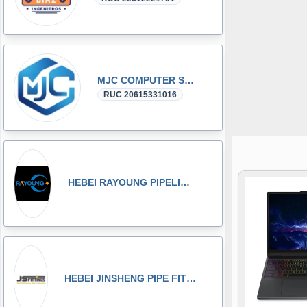
MJC COMPUTER SAC
RUC 20615331016
HEBEI RAYOUNG PIPELINE TECHNOLOGY CO., LTD
HEBEI JINSHENG PIPE FITTING MANUFACTURING CO., LT