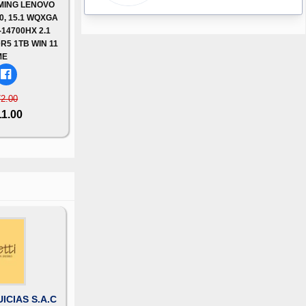
MING LENOVO
0, 15.1 WQXGA
-14700HX 2.1
R5 1TB WIN 11
ME
72.00
11.00
ICIAS S.A.C