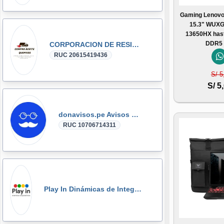
Gaming Lenovo
15.3" WUXGA
13650HX has
DDR5 
CORPORACION DE RESIDUOS SEGOVIA.PERU SAC
RUC 20615419436
S/ 5
S/ 5
donavisos.pe Avisos Clasificados
RUC 10706714311
Play In Dinámicas de Integración, Gymkanas, Eventos Corporativos