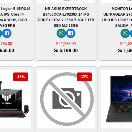
 Legion 5 15IRX10
NB ASUS EXPERTBOOK
MONITOR 
 IPS, Core i7-
B3406CCA-LY0238X 14 IPS
ULTRAGEAR 27G8
ta 4.9GHz, 16GB
CORE ULTRA 7 255H 5.1GHZ 1TB
UHD IPS 180HZ 
V8G FRE
SSD M.2 16GB
SALIDA_
,764.00
S/ 7,255.00
S/ 1,8
,656.00
S/ 6,199.00
S/ 1,6
-18%
-12%