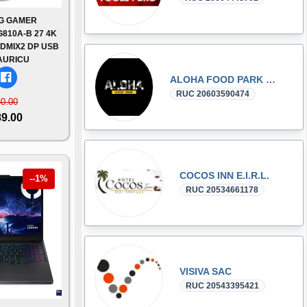
LG GAMER
10A-B 27 4K
HDMIX2 DP USB
AURICU
ALOHA FOOD PARK S.A.C.
RUC 20603590474
30.00
89.00
COCOS INN E.I.R.L.
--1%
RUC 20534661178
VISIVA SAC
RUC 20543395421