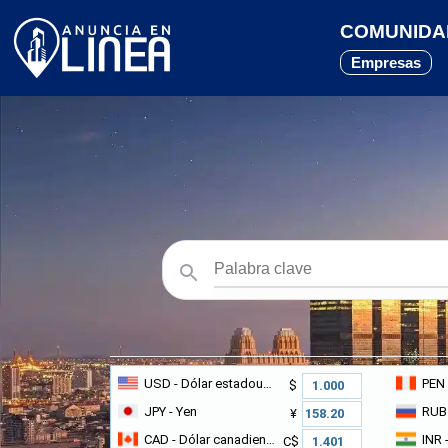
COMUNIDAD
Empresas
USD
- Dólar estadounidense
PEN
$
JPY
- Yen
RUB
¥
CAD
- Dólar canadiense
INR
-
C$