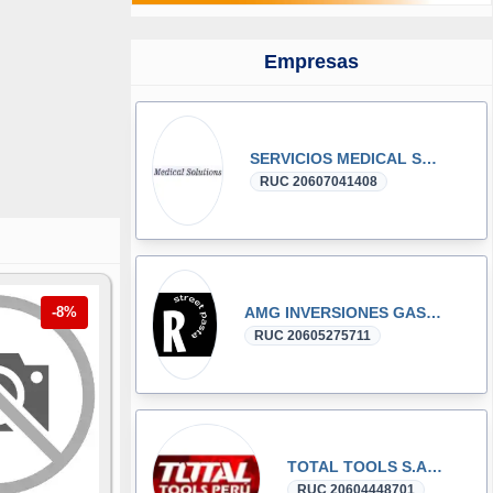
Empresas
SERVICIOS MEDICAL SOLUTIONS E.I.R.L
RUC 20607041408
-8%
AMG INVERSIONES GASTRONOMICAS S.A.C.
RUC 20605275711
TOTAL TOOLS S.A.C.
RUC 20604448701