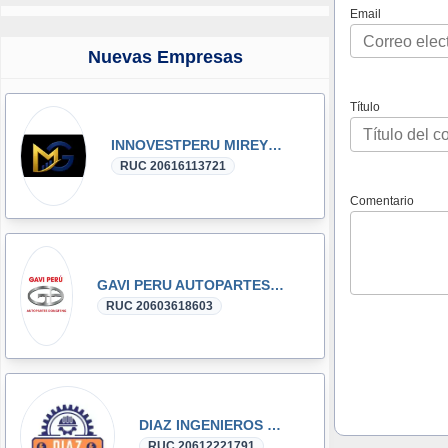
Email
Nuevas Empresas
Título
INNOVESTPERU MIREYKA GROUP SAC
RUC 20616113721
Comentario
GAVI PERU AUTOPARTES DONGFENG y DFSK GLORY
RUC 20603618603
DIAZ INGENIEROS SRL
RUC 20612221791