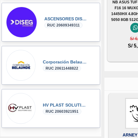
NB ASUS TUF
F16 16 WUXG
14450HX 4.8G
ASCENSORES DISEG
5050 8GB 512
RUC 20609349311
S/ 6
S/ 5
Corporación Belaunde
RUC 20611448822
HV PLAST SOLUTIONS
RUC 20603921951
ARNEY