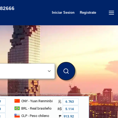
82666
Iniciar Sesion
Registrate
BUSCAR
CNY
- Yuan Renminbi
元
BRL
- Real brasileño
R$
CLP
- Peso chileno
₱