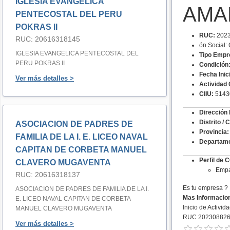
IGLESIA EVANGELICA
AMA
PENTECOSTAL DEL PERU
POKRAS II
RUC:
2023
RUC: 20616318145
ón Socia
IGLESIA EVANGELICA PENTECOSTAL DEL
Tipo Empr
PERU POKRAS II
Condición
Fecha Inic
Ver más detalles >
Actividad 
CIIU:
5143
Dirección 
Distrito / 
ASOCIACION DE PADRES DE
Provincia:
FAMILIA DE LA I. E. LICEO NAVAL
Departame
CAPITAN DE CORBETA MANUEL
Perfil d
CLAVERO MUGAVENTA
Empa
RUC: 20616318137
Es tu empresa ?
ASOCIACION DE PADRES DE FAMILIA DE LA I.
Mas Informacio
E. LICEO NAVAL CAPITAN DE CORBETA
Inicio de Activid
MANUEL CLAVERO MUGAVENTA
RUC 20230882
Ver más detalles >