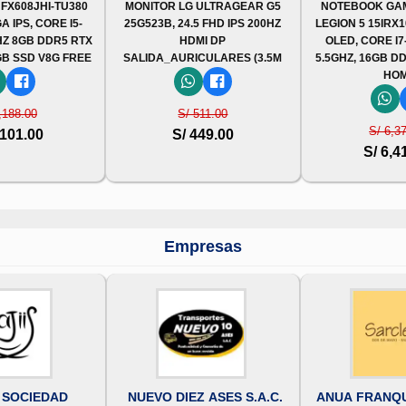
 FX608JHI-TU380
MONITOR LG ULTRAGEAR G5
NOTEBOOK GA
A IPS, CORE I5-
25G523B, 24.5 FHD IPS 200HZ
LEGION 5 15IRX1
HZ 8GB DDR5 RTX
HDMI DP
OLED, CORE I7
GB SSD V8G FREE
SALIDA_AURICULARES (3.5M
5.5GHZ, 16GB DD
HO
,188.00
S/ 511.00
S/ 6,3
,101.00
S/ 449.00
S/ 6,4
Empresas
 SOCIEDAD
NUEVO DIEZ ASES S.A.C.
ANUA FRANQU