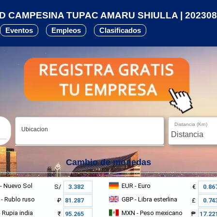
 CAMPESINA TUPAC AMARU SHIULLA | 202308
Eventos
Empleos
Clasificados
Distancia (Km)
Ubicacion
Cambio de monedas
- Nuevo Sol
EUR
- Euro
S/
€
- Rublo ruso
GBP
- Libra esterlina
₽
£
 Rupia india
MXN
- Peso mexicano
₹
₱