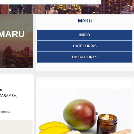
Menu
AMARU
INICIO
CATEGORIAS
UBICACIONES
la
MABAMBA,
mpresa