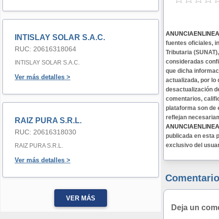
ANUNCIAENLINE
INTISLAY SOLAR S.A.C.
fuentes oficiales,
RUC: 20616318064
Tributaria (SUNAT)
consideradas confi
INTISLAY SOLAR S.A.C.
que dicha informa
Ver más detalles >
actualizada, por lo
desactualización d
comentarios, califi
plataforma son de 
reflejan necesaria
RAIZ PURA S.R.L.
ANUNCIAENLINE
RUC: 20616318030
publicada en esta p
exclusivo del usua
RAIZ PURA S.R.L.
Ver más detalles >
Comentario
VER MÁS
Deja un com