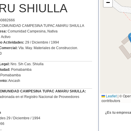
−
RU SHIULLA
0882666
l: COMUNIDAD CAMPESINA TUPAC AMARU SHIULLA
esa:
Comunidad Campesina, Nativa
:
Activo
io Actividades:
29 / Diciembre / 1994
Comercial:
Vta. May. Materiales de Construccion.
0
Legal:
Nro. S/n Cas. Shiulla
Ciudad:
Pomabamba
Pomabamba
nto:
Ancash
e COMUNIDAD CAMPESINA TUPAC AMARU SHIULLA:
Leaflet
|
© Open
dronada en el Registro Nacional de Proveedores
contributors
n
¿Es tu empres
ades 29 / Diciembre / 1994
666