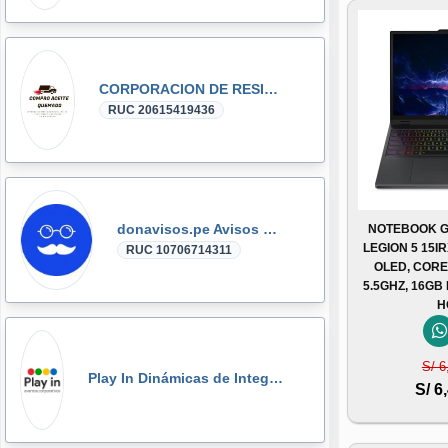
CORPORACION DE RESIDUOS SEGOVIA.PERU SAC
RUC 20615419436
donavisos.pe Avisos Clasificados
NOTEBOOK G
LEGION 5 15I
RUC 10706714311
OLED, CORE 
5.5GHZ, 16GB
H
S/ 6
Play In Dinámicas de Integración, Gymkanas, Eventos Corporativos
S/ 6