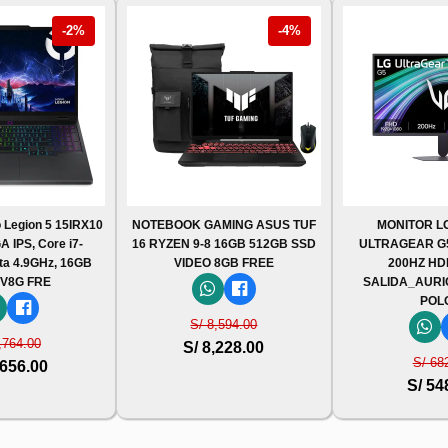
-2%
-4%
 Legion 5 15IRX10
NOTEBOOK GAMING ASUS TUF
MONITOR L
 IPS, Core i7-
16 RYZEN 9-8 16GB 512GB SSD
ULTRAGEAR G5,
ta 4.9GHz, 16GB
VIDEO 8GB FREE
200HZ HD
V8G FRE
SALIDA_AURI
POL
S/ 8,594.00
,764.00
S/ 8,228.00
S/ 68
,656.00
S/ 54