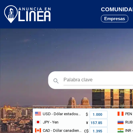
COMUNIDAD
Empresas
USD
- Dólar estadounidense
PEN
$
JPY
- Yen
RUB
¥
CAD
- Dólar canadiense
INR
-
C$