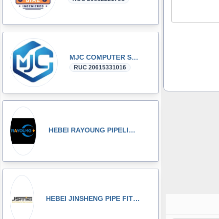
MJC COMPUTER SAC
RUC 20615331016
HEBEI RAYOUNG PIPELINE TECHNOLOGY CO., LTD
HEBEI JINSHENG PIPE FITTING MANUFACTURING CO., LT