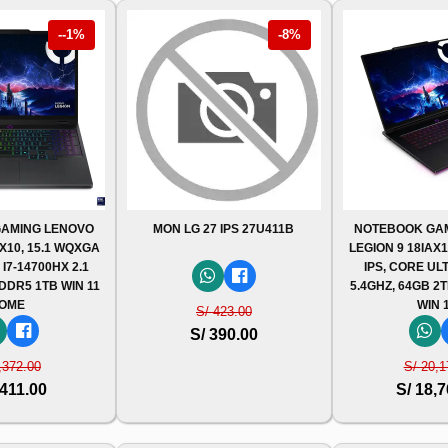
--1%
-8%
AMING LENOVO
MON LG 27 IPS 27U411B
NOTEBOOK GA
RX10, 15.1 WQXGA
LEGION 9 18IAX
I7-14700HX 2.1
IPS, CORE UL
 DDR5 1TB WIN 11
5.4GHZ, 64GB 2
OME
WIN 
S/ 423.00
S/ 390.00
,372.00
S/ 20,1
,411.00
S/ 18,