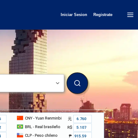
Iniciar Sesion
Registrate
BUSCAR
CNY
- Yuan Renminbi
元
BRL
- Real brasileño
R$
CLP
- Peso chileno
₱