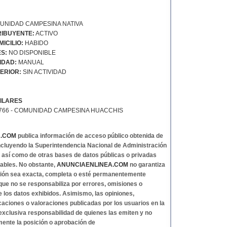
NIDAD CAMPESINA NATIVA
IBUYENTE:
ACTIVO
ICILIO:
HABIDO
S:
NO DISPONIBLE
IDAD:
MANUAL
ERIOR:
SIN ACTIVIDAD
ILARES
6766 - COMUNIDAD CAMPESINA HUACCHIS
A.COM
publica información de acceso público obtenida de
 incluyendo la Superintendencia Nacional de Administración
, así como de otras bases de datos públicas o privadas
ables. No obstante,
ANUNCIAENLINEA.COM
no garantiza
ción sea exacta, completa o esté permanentemente
 que no se responsabiliza por errores, omisiones o
e los datos exhibidos. Asimismo, las opiniones,
caciones o valoraciones publicadas por los usuarios en la
exclusiva responsabilidad de quienes las emiten y no
mente la posición o aprobación de