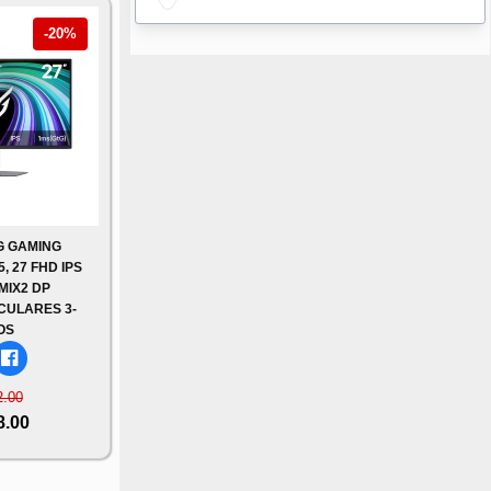
-20%
G GAMING
 27 FHD IPS
MIX2 DP
CULARES 3-
OS
2.00
8.00