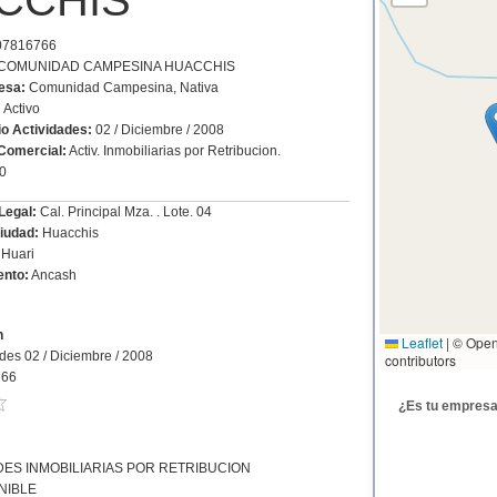
CCHIS
7816766
l: COMUNIDAD CAMPESINA HUACCHIS
esa:
Comunidad Campesina, Nativa
:
Activo
io Actividades:
02 / Diciembre / 2008
Comercial:
Activ. Inmobiliarias por Retribucion.
0
Legal:
Cal. Principal Mza. . Lote. 04
Ciudad:
Huacchis
Huari
nto:
Ancash
n
Leaflet
|
© Open
ades 02 / Diciembre / 2008
contributors
766
¿Es tu empres
DES INMOBILIARIAS POR RETRIBUCION
NIBLE