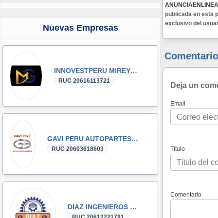
ANUNCIAENLINE
publicada en esta p
exclusivo del usua
Nuevas Empresas
Comentario
INNOVESTPERU MIREYKA GROUP SAC
RUC 20616113721
Deja un com
Email
GAVI PERU AUTOPARTES DONGFENG y DFSK GLORY
RUC 20603618603
Título
Comentario
DIAZ INGENIEROS SRL
RUC 20612221791