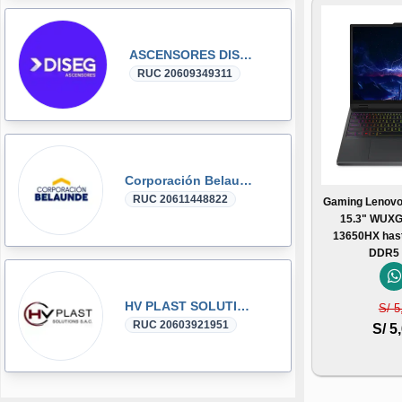
ASCENSORES DISEG
RUC 20609349311
Corporación Belaunde
RUC 20611448822
Gaming Lenovo
15.3" WUXGA
13650HX has
DDR5 
HV PLAST SOLUTIONS
S/ 5
RUC 20603921951
S/ 5