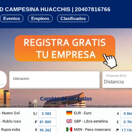
 CAMPESINA HUACCHIS | 20407816766
Eventos
Empleos
Clasificados
Distancia (Km)
Ubicacion
Cambio de monedas
- Nuevo Sol
EUR
- Euro
S/
€
- Rublo ruso
GBP
- Libra esterlina
₽
£
 Rupia india
MXN
- Peso mexicano
₹
₱