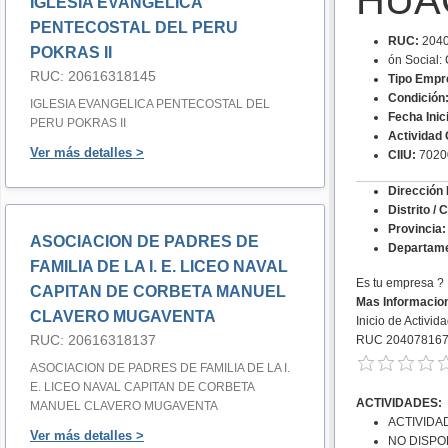
HUA
IGLESIA EVANGELICA
PENTECOSTAL DEL PERU
RUC:
2040
POKRAS II
ón Socia
RUC: 20616318145
Tipo Empr
Condición
IGLESIA EVANGELICA PENTECOSTAL DEL
Fecha Inic
PERU POKRAS II
Actividad 
Ver más detalles >
CIIU:
7020
Dirección 
Distrito / 
Provincia:
ASOCIACION DE PADRES DE
Departame
FAMILIA DE LA I. E. LICEO NAVAL
Es tu empresa ?
CAPITAN DE CORBETA MANUEL
Mas Informacio
CLAVERO MUGAVENTA
Inicio de Activid
RUC: 20616318137
RUC 20407816
ASOCIACION DE PADRES DE FAMILIA DE LA I.
E. LICEO NAVAL CAPITAN DE CORBETA
ACTIVIDADES:
MANUEL CLAVERO MUGAVENTA
ACTIVIDA
Ver más detalles >
NO DISPO