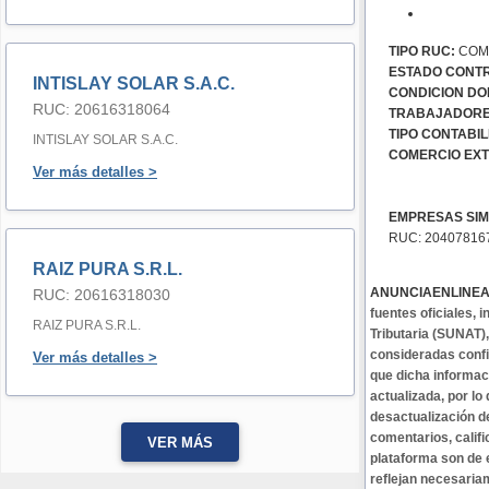
TIPO RUC:
COMU
ESTADO CONTR
INTISLAY SOLAR S.A.C.
CONDICION DOM
RUC: 20616318064
TRABAJADORE
TIPO CONTABIL
INTISLAY SOLAR S.A.C.
COMERCIO EXT
Ver más detalles >
EMPRESAS SIM
RUC: 2040781
RAIZ PURA S.R.L.
ANUNCIAENLINE
RUC: 20616318030
fuentes oficiales,
RAIZ PURA S.R.L.
Tributaria (SUNAT)
consideradas confi
Ver más detalles >
que dicha informa
actualizada, por lo
desactualización d
comentarios, califi
VER MÁS
plataforma son de 
reflejan necesaria