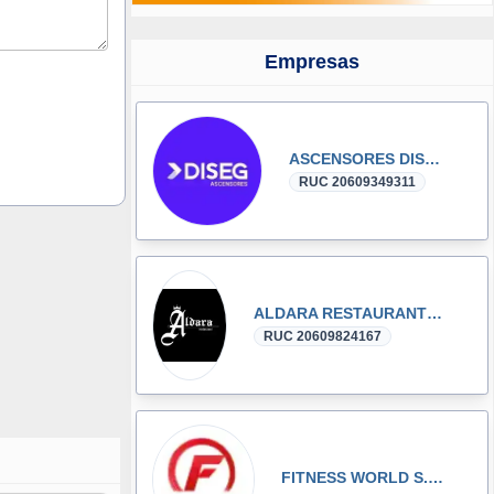
Empresas
ASCENSORES DISEG
RUC 20609349311
ALDARA RESTAURANTE SNACK S.A.C
RUC 20609824167
FITNESS WORLD S.A.C.