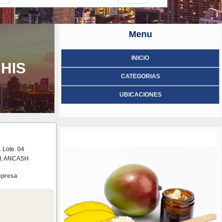
Menu
INICIO
HIS
CATEGORIAS
UBICACIONES
. Lote. 04
I, ANCASH
mpresa