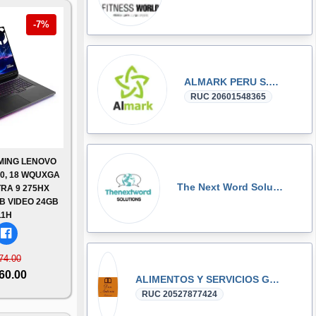
-7%
ALMARK PERU S.A.C
RUC 20601548365
MING LENOVO
10, 18 WQUXGA
The Next Word Solutions
TRA 9 275HX
TB VIDEO 24GB
11H
74.00
760.00
ALIMENTOS Y SERVICIOS GENERALES SOCIEDAD ANONIMA CERRADA - ALIMENTOS Y SERVICIOS G S.A.C.
RUC 20527877424