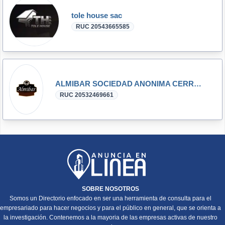
tole house sac
RUC 20543665585
ALMIBAR SOCIEDAD ANONIMA CERRADA - ALMIBAR S.A.C.
RUC 20532469661
SOBRE NOSOTROS
Somos un Directorio enfocado en ser una herramienta de consulta para el
empresariado para hacer negocios y para el público en general, que se orienta a
la investigación. Contenemos a la mayoria de las empresas activas de nuestro