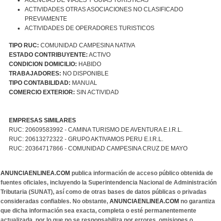
ACTIVIDADES OTRAS ASOCIACIONES NO CLASIFICADO
PREVIAMENTE
ACTIVIDADES DE OPERADORES TURISTICOS
TIPO RUC:
COMUNIDAD CAMPESINA NATIVA
ESTADO CONTRIBUYENTE:
ACTIVO
CONDICION DOMICILIO:
HABIDO
TRABAJADORES:
NO DISPONIBLE
TIPO CONTABILIDAD:
MANUAL
COMERCIO EXTERIOR:
SIN ACTIVIDAD
EMPRESAS SIMILARES
RUC: 20609583992 - CAMINA TURISMO DE AVENTURA E.I.R.L.
RUC: 20613272322 - GRUPO AKTIVAMOS PERU E.I.R.L.
RUC: 20364717866 - COMUNIDAD CAMPESINA CRUZ DE MAYO
ANUNCIAENLINEA.COM
publica información de acceso público obtenida de
fuentes oficiales, incluyendo la Superintendencia Nacional de Administración
Tributaria (SUNAT), así como de otras bases de datos públicas o privadas
consideradas confiables. No obstante,
ANUNCIAENLINEA.COM
no garantiza
que dicha información sea exacta, completa o esté permanentemente
actualizada, por lo que no se responsabiliza por errores, omisiones o