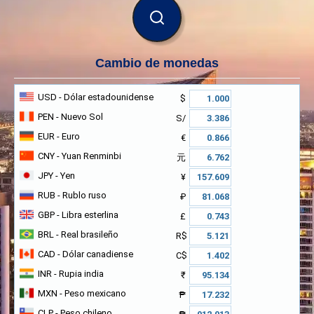
BUSCAR
Cambio de monedas
USD
- Dólar estadounidense
$
PEN
- Nuevo Sol
S/
EUR
- Euro
€
CNY
- Yuan Renminbi
元
JPY
- Yen
¥
RUB
- Rublo ruso
₽
GBP
- Libra esterlina
£
BRL
- Real brasileño
R$
CAD
- Dólar canadiense
C$
INR
- Rupia india
₹
MXN
- Peso mexicano
₱
CLP
- Peso chileno