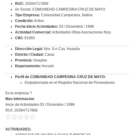
RUC:
20364717866
ón Social: COMUNIDAD CAMPESINA CRUZ DE MAYO
Tipo Empresa:
Comunidad Campesina, Nativa
Condición:
Activo
Fecha Inicio Actividades:
03 / Diciembre / 1996
Actividad Comercial:
Actividades Otras Asociaciones Ncp.
CIIU:
91993
Dirección Legal:
Nro. S-n Cas. Huaulla
Distrito / Ciudad:
Caraz
Provincia:
Huaylas
Departamento:
Ancash
Perfil de COMUNIDAD CAMPESINA CRUZ DE MAYO:
Empadronada en el Registro Nacional de Proveedores
Es tu empresa ?
Mas Informacion
Inicio de Actividades 03 / Diciembre / 1996
RUC 20364717866
ACTIVIDADES:
AGENCIAS DE VIAJES Y GUIAS TURISTICAS