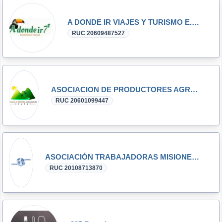
A DONDE IR VIAJES Y TURISMO E.I.R.L.
RUC 20609487527
ASOCIACION DE PRODUCTORES AGROECOLOGICOS DEL SONCHE
RUC 20601099447
ASOCIACIÓN TRABAJADORAS MISIONERAS DE LA INMACULADA L´EAU VIVE DEL PERÚ
RUC 20108713870