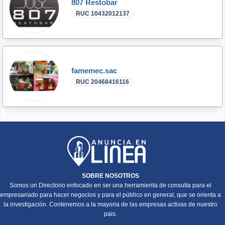
807 Restobar
RUC 10432012137
famemec.sac
RUC 20468416116
SOBRE NOSOTROS
Somos un Directorio enfocado en ser una herramienta de consulta para el
empresariado para hacer negocios y para el público en general, que se orienta a
la investigación. Contenemos a la mayoria de las empresas activas de nuestro
pais.