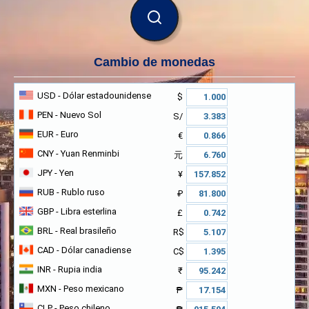
BUSCAR
Cambio de monedas
USD
- Dólar estadounidense
$
PEN
- Nuevo Sol
S/
EUR
- Euro
€
CNY
- Yuan Renminbi
元
JPY
- Yen
¥
RUB
- Rublo ruso
₽
GBP
- Libra esterlina
£
BRL
- Real brasileño
R$
CAD
- Dólar canadiense
C$
INR
- Rupia india
₹
MXN
- Peso mexicano
₱
CLP
- Peso chileno