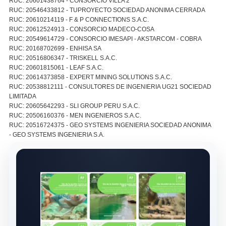
RUC: 20601438764 - CONSORCIO VILLA 2
RUC: 20546433812 - TUPROYECTO SOCIEDAD ANONIMA CERRADA
RUC: 20610214119 - F & P CONNECTIONS S.A.C.
RUC: 20612524913 - CONSORCIO MADECO-COSA
RUC: 20549614729 - CONSORCIO IMESAPI - AKSTARCOM - COBRA
RUC: 20168702699 - ENHISA SA
RUC: 20516806347 - TRISKELL S.A.C.
RUC: 20601815061 - LEAF S.A.C.
RUC: 20614373858 - EXPERT MINING SOLUTIONS S.A.C.
RUC: 20538812111 - CONSULTORES DE INGENIERIA UG21 SOCIEDAD
LIMITADA
RUC: 20605642293 - SLI GROUP PERU S.A.C.
RUC: 20506160376 - MEN INGENIEROS S.A.C.
RUC: 20516724375 - GEO SYSTEMS INGENIERIA SOCIEDAD ANONIMA
- GEO SYSTEMS INGENIERIA S.A.