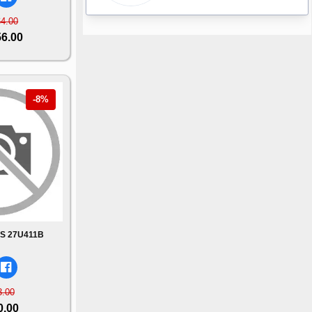
64.00
56.00
-8%
PS 27U411B
3.00
0.00