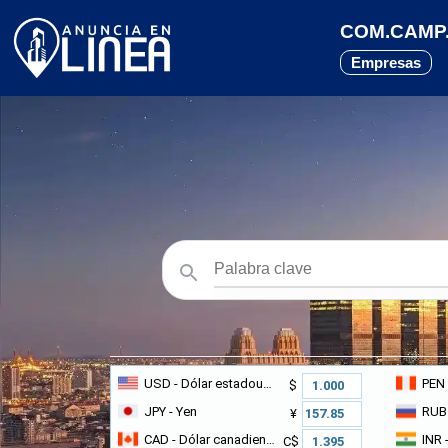
COM.CAMP.
Empresas
USD
- Dólar estadounidense
PEN
$
JPY
- Yen
RUB
¥
CAD
- Dólar canadiense
INR
-
C$