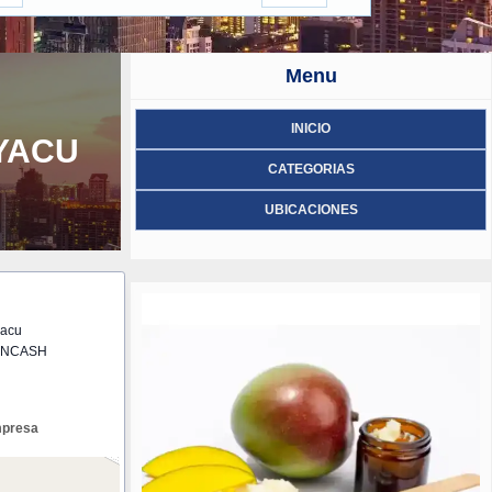
Menu
INICIO
YACU
CATEGORIAS
UBICACIONES
yacu
 ANCASH
mpresa