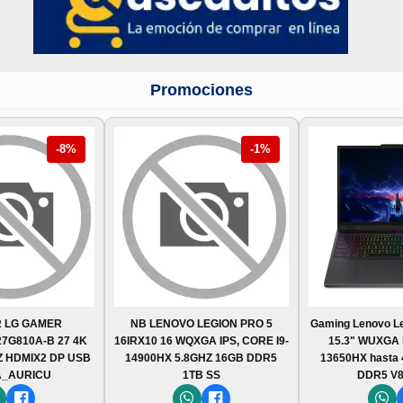
Promociones
-8%
-1%
 LG GAMER
NB LENOVO LEGION PRO 5
Gaming Lenovo Le
7G810A-B 27 4K
16IRX10 16 WQXGA IPS, CORE I9-
15.3" WUXGA I
Z HDMIX2 DP USB
14900HX 5.8GHZ 16GB DDR5
13650HX hasta 
A_AURICU
1TB SS
DDR5 V8