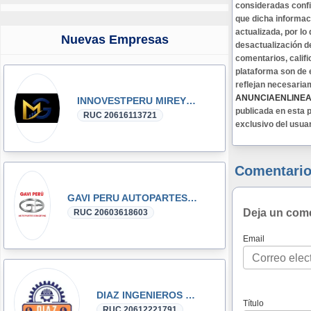
consideradas confi
que dicha informa
actualizada, por lo
Nuevas Empresas
desactualización d
comentarios, califi
plataforma son de 
reflejan necesaria
ANUNCIAENLINE
INNOVESTPERU MIREYKA GROUP SAC
publicada en esta p
RUC 20616113721
exclusivo del usua
Comentario
GAVI PERU AUTOPARTES DONGFENG y DFSK GLORY
Deja un com
RUC 20603618603
Email
DIAZ INGENIEROS SRL
Título
RUC 20612221791