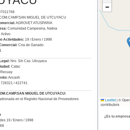
UYACU
−
7011768
l: COM.CAMP.SAN MIGUEL DE UTCUYACU
mercial:
AGROVET ATUSPARIA
esa:
Comunidad Campesina, Nativa
:
Activo
io Actividades:
19 / Enero / 1998
Comercial:
Cria de Ganado.
1
Legal:
Nro. S/n Cas. Utcuyacu
Ciudad:
Catac
Recuay
nto:
Ancash
728321 / 422741
e COM.CAMP.SAN MIGUEL DE UTCUYACU:
dronada en el Registro Nacional de Proveedores
Leaflet
|
© Open
contributors
n
¿Es tu empres
ades 19 / Enero / 1998
68