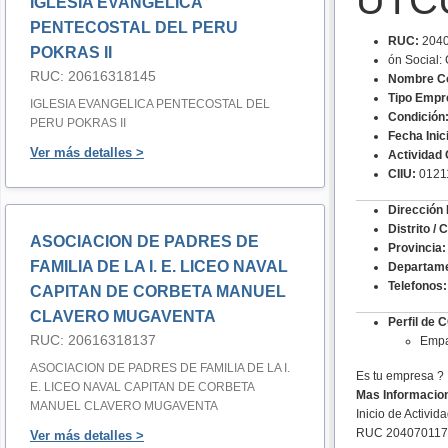
UTC
IGLESIA EVANGELICA
PENTECOSTAL DEL PERU
RUC:
2040
POKRAS II
ón Socia
RUC: 20616318145
Nombre Co
Tipo Empr
IGLESIA EVANGELICA PENTECOSTAL DEL
Condición
PERU POKRAS II
Fecha Inic
Ver más detalles >
Actividad 
CIIU:
0121
Dirección 
Distrito / 
ASOCIACION DE PADRES DE
Provincia:
FAMILIA DE LA I. E. LICEO NAVAL
Departame
Telefonos:
CAPITAN DE CORBETA MANUEL
CLAVERO MUGAVENTA
Perfil d
RUC: 20616318137
Empa
ASOCIACION DE PADRES DE FAMILIA DE LA I.
Es tu empresa ?
E. LICEO NAVAL CAPITAN DE CORBETA
Mas Informacio
MANUEL CLAVERO MUGAVENTA
Inicio de Activid
RUC 204070117
Ver más detalles >