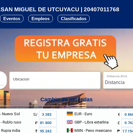
SAN MIGUEL DE UTCUYACU | 20407011768
Eventos
Empleos
Clasificados
Distancia (Km)
Ubicacion
Cambio de monedas
- Nuevo Sol
EUR
- Euro
S/
€
- Rublo ruso
GBP
- Libra esterlina
₽
£
 Rupia india
MXN
- Peso mexicano
₹
₱