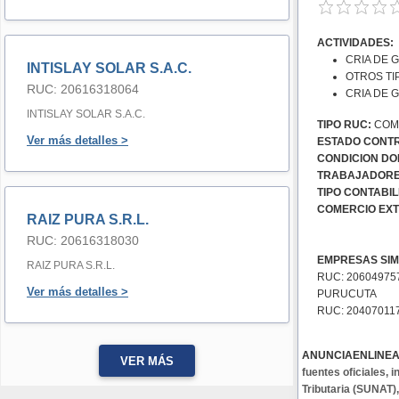
ACTIVIDADES:
CRIA DE 
INTISLAY SOLAR S.A.C.
OTROS TI
RUC: 20616318064
CRIA DE 
INTISLAY SOLAR S.A.C.
TIPO RUC:
COMU
Ver más detalles >
ESTADO CONTR
CONDICION DOM
TRABAJADORE
TIPO CONTABIL
COMERCIO EXT
RAIZ PURA S.R.L.
RUC: 20616318030
EMPRESAS SIM
RAIZ PURA S.R.L.
RUC: 20604975
Ver más detalles >
PURUCUTA
RUC: 20407011
ANUNCIAENLINE
VER MÁS
fuentes oficiales,
Tributaria (SUNAT)