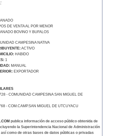
GANADO
POS DE VENTA AL POR MENOR
GANADO BOVINO Y BUFALOS
NIDAD CAMPESINA NATIVA
IBUYENTE:
ACTIVO
ICILIO:
HABIDO
S:
1
IDAD:
MANUAL
ERIOR:
EXPORTADOR
ILARES
728 - COMUNIDAD CAMPESINA SAN MIGUEL DE
768 - COM.CAMP.SAN MIGUEL DE UTCUYACU
A.COM
publica información de acceso público obtenida de
 incluyendo la Superintendencia Nacional de Administración
, así como de otras bases de datos públicas o privadas