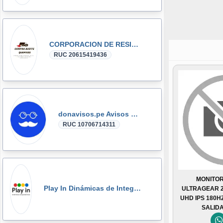
CORPORACION DE RESIDUOS SEGOVIA.PERU SAC
RUC 20615419436
donavisos.pe Avisos Clasificados
RUC 10706714311
MONITOR
Play In Dinámicas de Integración, Gymkanas, Eventos Corporativos
ULTRAGEAR 2
UHD IPS 180H
SALID