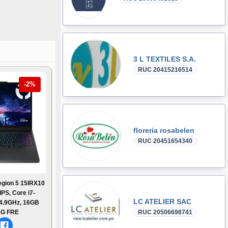
3 L TEXTILES S.A.
RUC 20415216514
-2%
floreria rosabelen
RUC 20451654340
gion 5 15IRX10
PS, Core i7-
LC ATELIER SAC
4.9GHz, 16GB
G FRE
RUC 20506698741