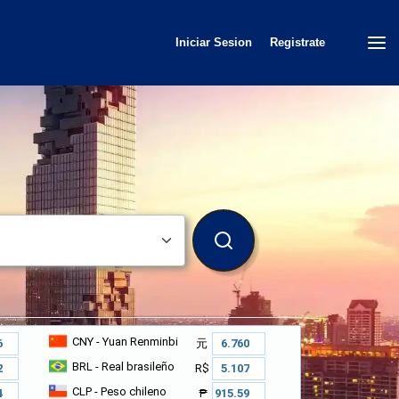
Iniciar Sesion
Registrate
BUSCAR
CNY
- Yuan Renminbi
元
BRL
- Real brasileño
R$
CLP
- Peso chileno
₱