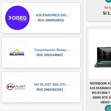
S/ 1
S/ 1
ASCENSORES DISEG
RUC 20609349311
Corporación Belaunde
RUC 20611448822
NOTEBOOK AS
HV PLAST SOLUTIONS
A15 FA506NCG
RUC 20603921951
IPS RYZEN 7
DDR5 RTX 3
VIDEO