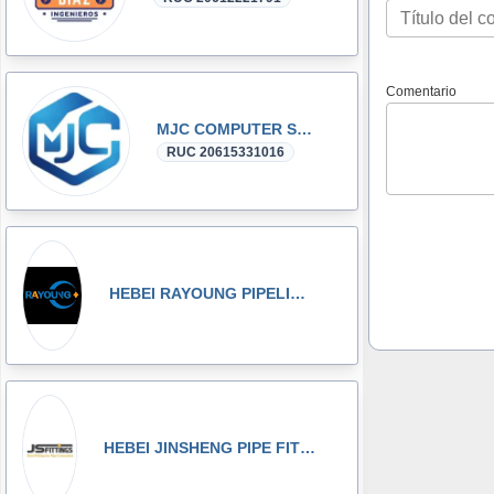
Comentario
MJC COMPUTER SAC
RUC 20615331016
HEBEI RAYOUNG PIPELINE TECHNOLOGY CO., LTD
HEBEI JINSHENG PIPE FITTING MANUFACTURING CO., LT