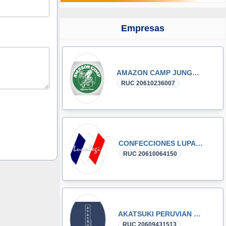
Empresas
AMAZON CAMP JUNGLE FUN E.I.R.L.
RUC 20610236007
CONFECCIONES LUPALEGI S.A.C.
RUC 20610064150
AKATSUKI PERUVIAN SUSHI S.A.C.
RUC 20609431513