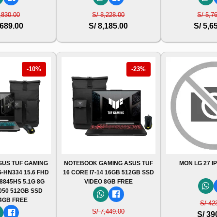
,830.00
S/ 8,228.00
S/ 5,7
,689.00
S/ 8,185.00
S/ 5,6
-10%
-23%
US TUF GAMING
NOTEBOOK GAMING ASUS TUF
MON LG 27 I
-HN334 15.6 FHD
16 CORE I7-14 16GB 512GB SSD
 8845HS 5.1G 8G
VIDEO 8GB FREE
050 512GB SSD
 4GB FREE
S/ 42
S/ 7,449.00
S/ 39