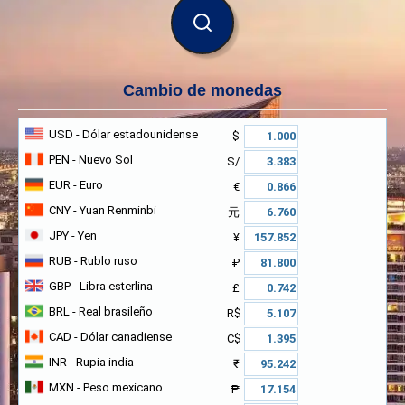
BUSCAR
Cambio de monedas
USD
- Dólar estadounidense
$
PEN
- Nuevo Sol
S/
EUR
- Euro
€
CNY
- Yuan Renminbi
元
JPY
- Yen
¥
RUB
- Rublo ruso
₽
GBP
- Libra esterlina
£
BRL
- Real brasileño
R$
CAD
- Dólar canadiense
C$
INR
- Rupia india
₹
MXN
- Peso mexicano
₱