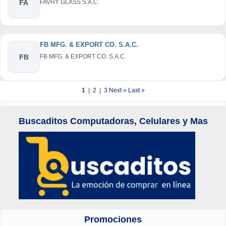
FA
FAVHY GLASS S.A.C.
FB MFG. & EXPORT CO. S.A.C.
FB
FB MFG. & EXPORT CO. S.A.C.
1
|
2
|
3
Next »
Last »
Buscaditos Computadoras, Celulares y Mas
Promociones