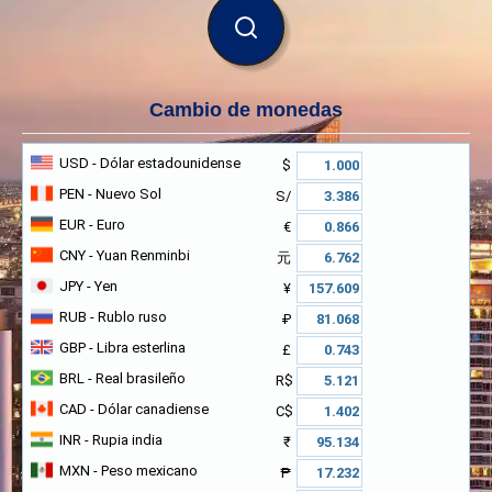
BUSCAR
Cambio de monedas
USD
- Dólar estadounidense
$
PEN
- Nuevo Sol
S/
EUR
- Euro
€
CNY
- Yuan Renminbi
元
JPY
- Yen
¥
RUB
- Rublo ruso
₽
GBP
- Libra esterlina
£
BRL
- Real brasileño
R$
CAD
- Dólar canadiense
C$
INR
- Rupia india
₹
MXN
- Peso mexicano
₱