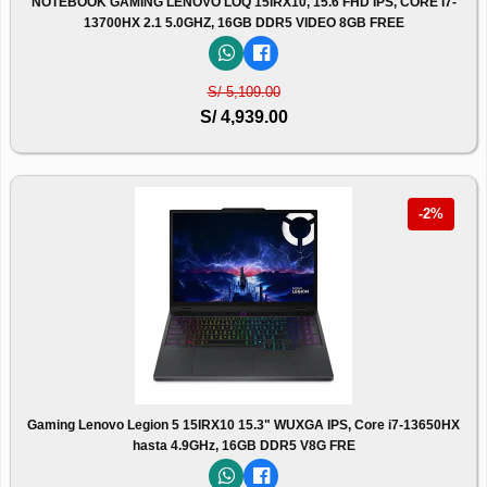
NOTEBOOK GAMING LENOVO LOQ 15IRX10, 15.6 FHD IPS, CORE I7-
13700HX 2.1 5.0GHZ, 16GB DDR5 VIDEO 8GB FREE
S/ 5,109.00
S/ 4,939.00
-2%
Gaming Lenovo Legion 5 15IRX10 15.3" WUXGA IPS, Core i7-13650HX
hasta 4.9GHz, 16GB DDR5 V8G FRE