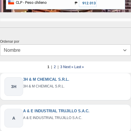
CLP
- Peso chileno
₱
Ordenar por
1
|
2
|
3
Next »
Last »
3H & M CHEMICAL S.R.L.
3H
3H & M CHEMICAL S.R.L.
A & E INDUSTRIAL TRUJILLO S.A.C.
A
A & E INDUSTRIAL TRUJILLO S.A.C.